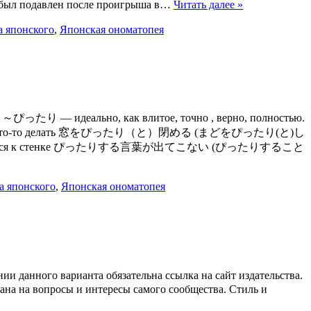
подавлен после проигрыша в…
Читать далее »
а японского
,
Японская ономатопея
 — идеально, как влитое, точно , верно, полностью.
 прекратить что-то делать 窓をぴったり（と）閉める (まどをぴったり(と)し
ться к стенке ぴったりする言葉が出てこない (ぴったりすること
а японского
,
Японская ономатопея
данного варианта обязательна ссылка на сайт издательства.
лана на вопросы и интересы самого сообщества. Стиль и