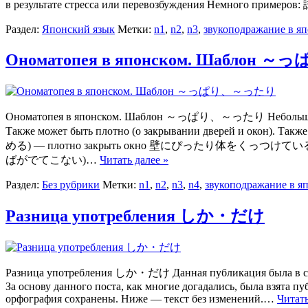
в результате стресса или перевозбуждения Немно
Раздел:
Японский язык
Метки:
n1
,
n2
,
n3
,
звукоподражание в я
Ономатопея в японском. Шабло
Ономатопея в японском. Шаблон ～っぱり、～ったり Небольшая 
Также может быть плотно (о закрывании дверей и око
める) — плотно закрыть окно 壁にぴったり体をくっつけ
ばがでてこない)…
Читать далее »
Раздел:
Без рубрики
Метки:
n1
,
n2
,
n3
,
n4
,
звукоподражание в я
Разница употребления しか・だけ
Разница употребления しか・だけ Данная публикация была в свое 
За основу данного поста, как многие догадались, была взята п
орфография сохранены. Ниже — текст без изменений.…
Читать