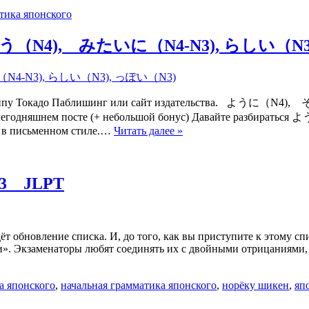
тика японского
, そう（N4), みたいに（N4-N3), らしい（N
 на Группу Токадо Паблишинг или сайт издательства. 
в счегодняшнем посте (+ небольшой бонус) Давайте разбираться
же в письменном стиле.…
Читать далее »
 N3 JLPT
т обновление списка. И, до того, как вы приступите к этому с
ми». Экзаменаторы любят соединять их с двойными отрицаниями
а японского
,
начальная грамматика японского
,
норёку шикен
,
яп