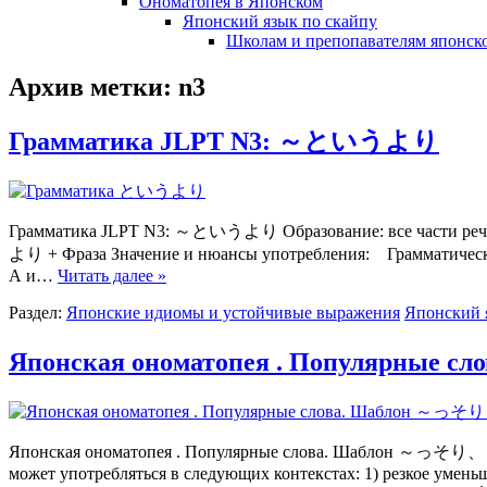
Ономатопея в Японском
Японский язык по скайпу
Школам и препопавателям японско
Архив метки:
n3
Грамматика JLPT N3: ～というより
Грамматика JLPT N3: ～というより Образование: все части речи
より + Фраза Значение и нюансы употребления: Грамматическа
А и…
Читать далее »
Раздел:
Японские идиомы и устойчивые выражения
Японский 
Японская ономатопея . Популярны
Японская ономатопея . Популярные слова. Шаблон ～っそ
может употребляться в следующих контекстах: 1) резкое уменьше