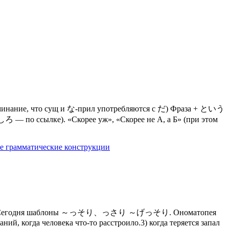
нание, что сущ и な-прил употребляются с だ) Фраза + という
— по ссылке). «Скорее уж», «Скорее не А, а Б» (при этом
е грамматические конструкции
языка. Сегодня шаблоны ～っそり、っさり ～げっそり. Ономатопея
ний, когда человека что-то расстроило.3) когда теряется запал