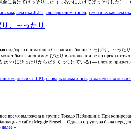
го примеров: 試合に負けてげっそりした（しあいにまけてげっそりした）－ был 
понском
,
лексика JLPT
,
словарь ономатопеи
,
тематическая лексик
н ～っぱり、～ったり
подборка ономатопеи Сегодня шаблоны ～っぱり、～ったり ～ぴったり
н). Также может быть синонимом ぴたり в отношении резко
ている (かべにぴったりからだをくっつけている) — плотно прижа
понском
,
лексика JLPT
,
словарь ономатопеи
,
тематическая лексик
время выложена в группе Токадо Паблишинг. При копировании 
убликация c сайта Meggie Sensei. Однако структура была переде
 далее »