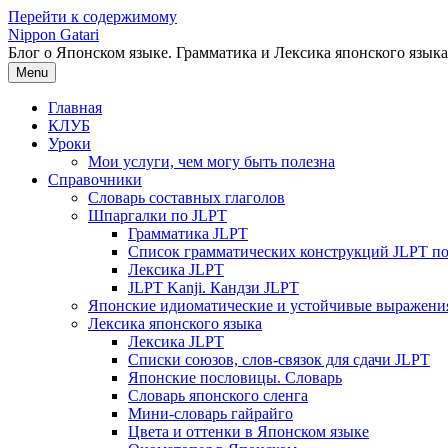
Перейти к содержимому
Nippon Gatari
Блог о Японском языке. Грамматика и Лексика японского языка
Menu
Главная
КЛУБ
Уроки
Мои услуги, чем могу быть полезна
Справочники
Словарь составных глаголов
Шпаргалки по JLPT
Грамматика JLPT
Список грамматических конструкций JLPT п
Лексика JLPT
JLPT Kanji. Кандзи JLPT
Японские идиоматические и устойчивые выражени
Лексика японского языка
Лексика JLPT
Списки союзов, слов-связок для сдачи JLPT
Японские пословицы. Словарь
Словарь японского сленга
Мини-словарь гайрайго
Цвета и оттенки в Японском языке