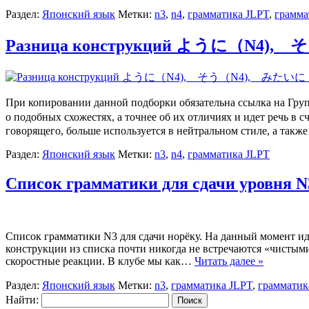
Раздел:
Японский язык
Метки:
n3
,
n4
,
грамматика JLPT
,
грамма
Разница конструкций ように（N4)
При копировании данной подборки обязательна ссылка
о подобных схожестях, а точнее об их отличиях и идет речь 
говорящего, больше используется в нейтральном стиле, а так
Раздел:
Японский язык
Метки:
n3
,
n4
,
грамматика JLPT
Список грамматики для сдачи уровня
Список грамматики N3 для сдачи норёку. На данный момент идё
конструкции из списка почти никогда не встречаются «чисты
скоростные реакции. В клубе мы как…
Читать далее »
Раздел:
Японский язык
Метки:
n3
,
грамматика JLPT
,
грамматик
Найти: