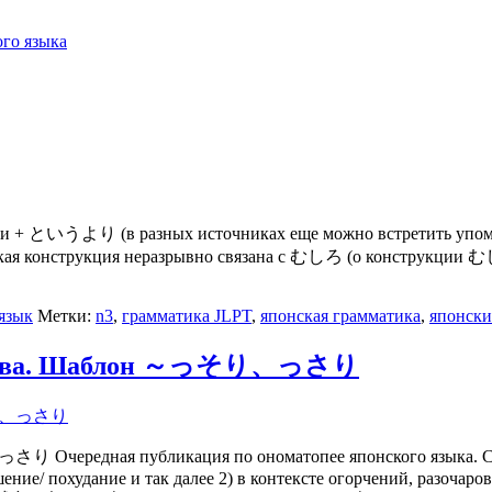
го языка
 + というより (в разных источниках еще можно встретить упоми
я конструкция неразрывно связана с むしろ (о конструкции むしろ 
язык
Метки:
n3
,
грамматика JLPT
,
японская грамматика
,
японски
е слова. Шаблон ～っそり、っさり
り、っさり Очередная публикация по ономатопее японского 
ние/ похудание и так далее 2) в контексте огорчений, разочарова