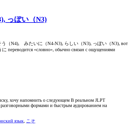
3), っぽい（N3)
ように（N4), そう（N4), みたいに（N4-N3), らしい（N3), っぽい（N3), вот
 ように переводится «словно», обычно связан с ощущениями
писку, хочу напомнить о следующем В реальном JLPT
, разговорными формами и быстрым аудированием на
онский язык
,
こそ