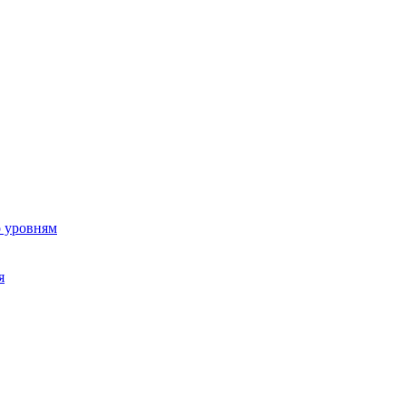
о уровням
я