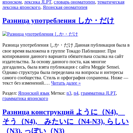
японском
,
лексика JLPT
,
словарь ономатопеи
,
тематическая
лексика японского
,
Японская ономатопея
Разница употребления しか・だけ
Разница употребления しか・だけ Данная публикация была в
свое время выложена в группе Токадо Паблишинг. При
копировании данного варианта обязательна ссылка на сайт
издательства. За основу данного поста, как многие
догадались, была взята публикация c сайта Meggie Sensei.
Однако структура была переделана на вопросы и интересы
самого сообщества. Стиль и орфография сохранены. Ниже —
текст без изменений.…
Читать далее »
Раздел:
Японский язык
Метки:
n3
,
n4
,
грамматика JLPT
,
грамматика японского
Разница конструкций ように（N4),
そう（N4), みたいに（N4-N3), らしい
（N3), っぽい（N3)