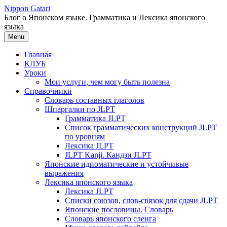
Перейти
Nippon Gatari
к
Блог о Японском языке. Грамматика и Лексика японского
содержимому
языка
Menu
Главная
КЛУБ
Уроки
Мои услуги, чем могу быть полезна
Справочники
Словарь составных глаголов
Шпаргалки по JLPT
Грамматика JLPT
Список грамматических конструкций JLPT
по уровням
Лексика JLPT
JLPT Kanji. Кандзи JLPT
Японские идиоматические и устойчивые
выражения
Лексика японского языка
Лексика JLPT
Списки союзов, слов-связок для сдачи JLPT
Японские пословицы. Словарь
Словарь японского сленга