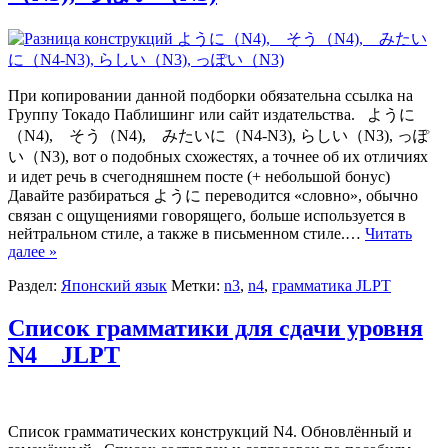
При копировании данной подборки обязательна ссылка на
Группу Токадо Паблишинг или сайт издательства. ように
（N4), そう（N4), みたいに（N4-N3), らしい（N3), っぽ
い（N3), вот о подобных схожестях, а точнее об их отличиях
и идет речь в счегодняшнем посте (+ небольшой бонус)
Давайте разбираться ように переводится «словно», обычно
связан с ощущениями говорящего, больше используется в
нейтральном стиле, а также в письменном стиле.…
Читать
далее »
Раздел:
Японский язык
Метки:
n3
,
n4
,
грамматика JLPT
Список грамматики для сдачи уровня
N4 JLPT
Список грамматических конструкций N4. Обновлённый и