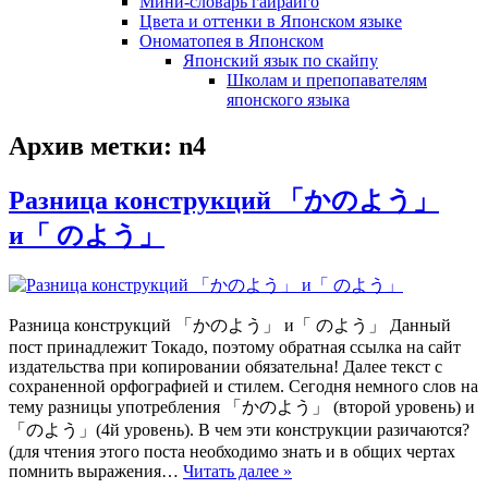
Мини-словарь гайрайго
Цвета и оттенки в Японском языке
Ономатопея в Японском
Японский язык по скайпу
Школам и препопавателям
японского языка
Архив метки:
n4
Разница конструкций 「かのよう」
и「 のよう」
Разница конструкций 「かのよう」 и「 のよう」 Данный
пост принадлежит Токадо, поэтому обратная ссылка на сайт
издательства при копировании обязательна! Далее текст с
сохраненной орфографией и стилем. Сегодня немного слов на
тему разницы употребления 「かのよう」 (второй уровень) и
「のよう」(4й уровень). В чем эти конструкции разичаются?
(для чтения этого поста необходимо знать и в общих чертах
помнить выражения…
Читать далее »