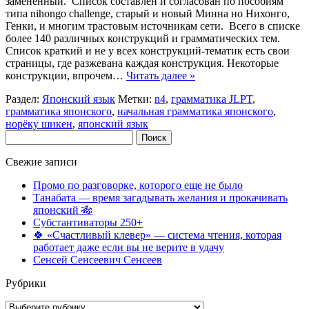
заменённый. Список составлен и согласован по пособиям
типа nihongo challenge, старый и новый Минна но Нихонго,
Генки, и многим трастовым источникам сети. Всего в списке
более 140 различных конструкций и грамматических тем.
Список краткий и не у всех конструкций-тематик есть свои
страницы, где разжевана каждая конструкция. Некоторые
конструкции, впрочем…
Читать далее »
Раздел:
Японский язык
Метки:
n4
,
грамматика JLPT
,
грамматика японского
,
начальная грамматика японского
,
норёку шикен
,
японский язык
Найти:
Свежие записи
Промо по разговорке, которого еще не было
Танабата — время загадывать желания и прокачивать
японский 🎋
Субстантиваторы 250+
🍀 «Счастливый клевер» — система чтения, которая
работает даже если вы не верите в удачу
Сенсей Сенсеевич Сенсеев
Рубрики
Рубрики