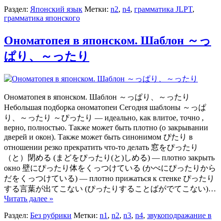
Раздел:
Японский язык
Метки:
n2
,
n4
,
грамматика JLPT
,
грамматика японского
Ономатопея в японском. Шаблон ～っ
ぱり、～ったり
Ономатопея в японском. Шаблон ～っぱり、～ったり
Небольшая подборка ономатопеи Сегодня шаблоны ～っぱ
り、～ったり ～ぴったり — идеально, как влитое, точно ,
верно, полностью. Также может быть плотно (о закрывании
дверей и окон). Также может быть синонимом ぴたり в
отношении резко прекратить что-то делать 窓をぴったり
（と）閉める (まどをぴったり(と)しめる) — плотно закрыть
окно 壁にぴったり体をくっつけている (かべにぴったりから
だをくっつけている) — плотно прижаться к стенке ぴったり
する言葉が出てこない (ぴったりすることばがでてこない)…
Читать далее »
Раздел:
Без рубрики
Метки:
n1
,
n2
,
n3
,
n4
,
звукоподражание в