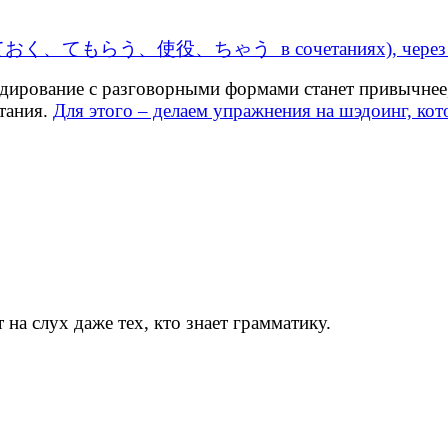
ия (ておく、てもらう、使役、ちゃう в сочетаниях), через по
 аудирование с разговорными формами станет привычнее
етания.
Для этого – делаем упражнения на шэдоинг, кот
на слух даже тех, кто знает грамматику.