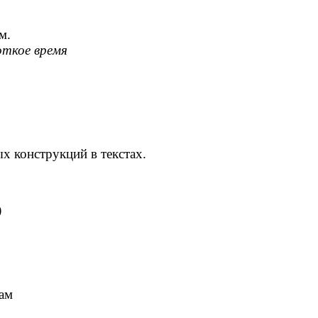
м.
откое время
х конструкций в текстах.
)
там