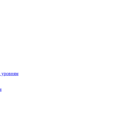
о уровням
я