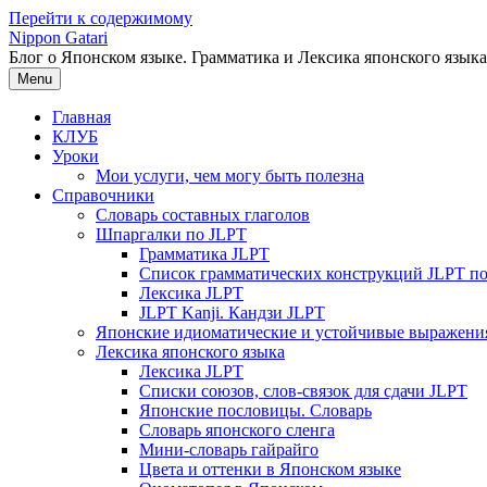
Перейти к содержимому
Nippon Gatari
Блог о Японском языке. Грамматика и Лексика японского языка
Menu
Главная
КЛУБ
Уроки
Мои услуги, чем могу быть полезна
Справочники
Словарь составных глаголов
Шпаргалки по JLPT
Грамматика JLPT
Список грамматических конструкций JLPT п
Лексика JLPT
JLPT Kanji. Кандзи JLPT
Японские идиоматические и устойчивые выражени
Лексика японского языка
Лексика JLPT
Списки союзов, слов-связок для сдачи JLPT
Японские пословицы. Словарь
Словарь японского сленга
Мини-словарь гайрайго
Цвета и оттенки в Японском языке