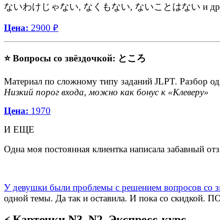
ないわけじゃない, なくもない, ないことはない и другие констр
Цена:
2900 ₽
⭐ Вопросы со звёздочкой: ところ
Материал по сложному типу заданий JLPT. Разбор од
Низкий порог входа, можно как бонус к «Клеверу»
Цена:
1970
И ЕЩЕ
Одна моя постоянная клиентка написала забавный 
У девушки были проблемы с решением вопросов со з
одной темы. Да так и оставила. И пока со скидко
Карточки N3–N2. Экспресс-курс