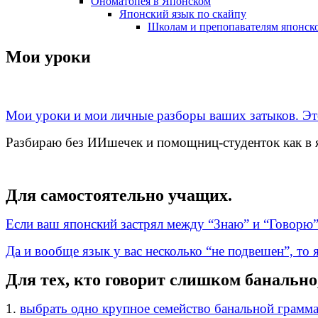
Ономатопея в Японском
Японский язык по скайпу
Школам и препопавателям японско
Мои уроки
Мои уроки и мои личные разборы ваших затыков.
Эт
Разбираю без ИИшечек и помощниц-студенток как в 
Для самостоятельно учащих.
Если ваш японский застрял между “Знаю” и “Говорю”
Да и вообще язык у вас несколько “не подвешен”, то
Для тех, кто говорит слишком банально
1.
выбрать одно крупное семейство банальной грамма