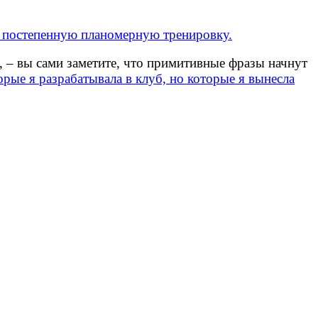
степенную планомерную тренировку.
, – вы сами заметите, что примитивные фразы начнут
орые я разрабатывала в клуб, но которые я вынесла