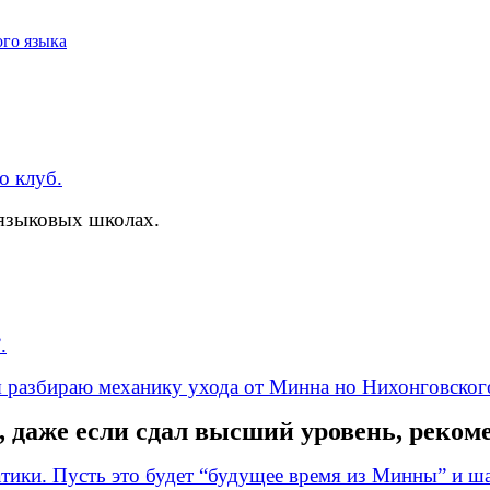
го языка
о клуб.
языковых школах.
.
 я разбираю
механику ухода от Минна но Нихонговского
, даже если сдал высший уровень, рекоме
тики. Пусть это будет “будущее время из Минны” и ша