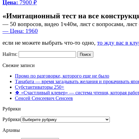
Цена:
7900 ₽
«Имитационный тест на все конструк
— 50 вопросов, видео 1ч40м, лист с вопросами, лист
— Цена: 1960
если не можете выбрать что-то одно,
то жду вас в клу
Найти:
Свежие записи
Промо по разговорке, которого еще не было
Танабата — время загадывать желания и прокачивать япо
Субстантиваторы 250+
🍀 «Счастливый клевер» — система чтения, которая работ
Сенсей Сенсеевич Сенсеев
Рубрики
Рубрики
Архивы