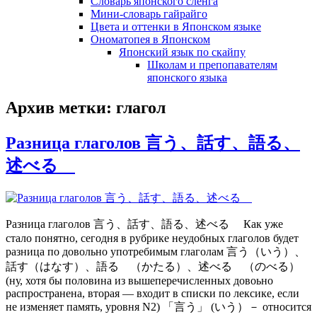
Словарь японского сленга
Мини-словарь гайрайго
Цвета и оттенки в Японском языке
Ономатопея в Японском
Японский язык по скайпу
Школам и препопавателям
японского языка
Архив метки:
глагол
Разница глаголов 言う、話す、語る、
述べる
Разница глаголов 言う、話す、語る、述べる Как уже
стало понятно, сегодня в рубрике неудобных глаголов будет
разница по довольно употребимым глаголам 言う（いう）、
話す（はなす）、語る （かたる）、述べる （のべる）
(ну, хотя бы половина из вышеперечисленных довоьно
распространена, вторая — входит в списки по лексике, если
не изменяет память, уровня N2) 「言う」 (いう）－ относится