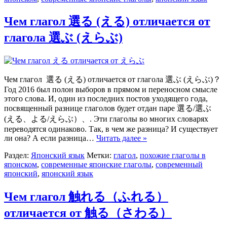
Чем глагол 選る (える) отличается от
глагола 選ぶ (えらぶ)
Чем глагол 選る (える) отличается от глагола 選ぶ (えらぶ)？
Год 2016 был полон выборов в прямом и переносном смысле
этого слова. И, один из последних постов уходящего года,
посвященный разнице глаголов будет отдан паре 選る/選ぶ
(える、よる/えらぶ）、. Эти глаголы во многих словарях
переводятся одинаково. Так, в чем же разница? И существует
ли она? А если разница…
Читать далее »
Раздел:
Японский язык
Метки:
глагол
,
похожие глаголы в
японском
,
современные японские глаголы
,
современный
японский
,
японский язык
Чем глагол 触れる（ふれる）
отличается от 触る（さわる）