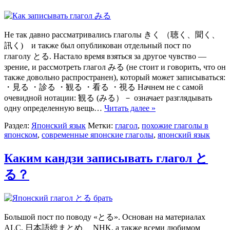
Не так давно рассматривались глаголы きく （聴く、聞く、
訊く) и также был опубликован отдельный пост по
глаголу とる. Настало время взяться за другое чувство —
зрение, и рассмотреть глагол みる (не стоит и говорить, что он
также довольно распространен), который может записываться:
・見る ・診る ・観る ・看る ・視る Начнем не с самой
очевидной нотации: 観る (みる）－ означает разглядывать
одну определенную вещь…
Читать далее »
Раздел:
Японский язык
Метки:
глагол
,
похожие глаголы в
японском
,
современные японские глаголы
,
японский язык
Каким кандзи записывать глагол と
る？
Большой пост по поводу «とる». Основан на материалах
ALC, 日本語総まとめ、 NHK, а также всеми любимом