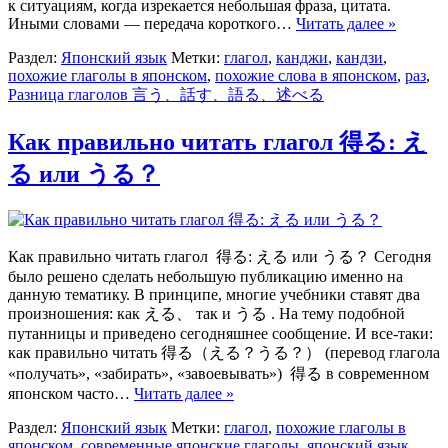
к ситуациям, когда изрекается небольшая фраза, цитата.
Иными словами — передача короткого…
Читать далее »
Раздел:
Японский язык
Метки:
глагол
,
канджи
,
кандзи
,
похожие глаголы в японском
,
похожие слова в японском
,
раз
,
Разница глаголов 言う、話す、語る、述べる
Как правильно читать глагол 得る: え
る или うる？
Как правильно читать глагол 得る: える или うる？ Сегодня
было решено сделать небольшую публикацию именно на
данную тематику. В принципе, многие учебники ставят два
произношения: как える、 так и うる . На тему подобной
путанницы и приведено сегодняшнее сообщение. И все-таки:
как правильно читать 得る（える？うる？） (перевод глагола
«получать», «забирать», «завоевывать») 得る в современном
японском часто…
Читать далее »
Раздел:
Японский язык
Метки:
глагол
,
похожие глаголы в
японском
,
современные японские глаголы
,
японский язык