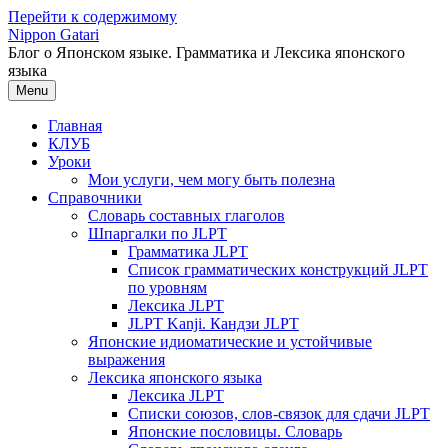
Перейти к содержимому
Nippon Gatari
Блог о Японском языке. Грамматика и Лексика японского
языка
Menu
Главная
КЛУБ
Уроки
Мои услуги, чем могу быть полезна
Справочники
Словарь составных глаголов
Шпаргалки по JLPT
Грамматика JLPT
Список грамматических конструкций JLPT
по уровням
Лексика JLPT
JLPT Kanji. Кандзи JLPT
Японские идиоматические и устойчивые
выражения
Лексика японского языка
Лексика JLPT
Списки союзов, слов-связок для сдачи JLPT
Японские пословицы. Словарь