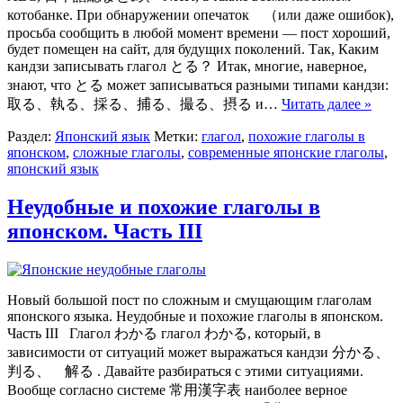
котобанке. При обнаружении опечаток （или даже ошибок),
просьба сообщить в любой момент времени — пост хороший,
будет помещен на сайт, для будущих поколений. Так, Каким
кандзи записывать глагол とる？ Итак, многие, наверное,
знают, что とる может записываться разными типами кандзи:
取る、執る、採る、捕る、撮る、摂る и…
Читать далее »
Раздел:
Японский язык
Метки:
глагол
,
похожие глаголы в
японском
,
сложные глаголы
,
современные японские глаголы
,
японский язык
Неудобные и похожие глаголы в
японском. Часть III
Новый большой пост по сложным и смущающим глаголам
японского языка. Неудобные и похожие глаголы в японском.
Часть III Глагол わかる глагол わかる, который, в
зависимости от ситуаций может выражаться кандзи 分かる、
判る、 解る . Давайте разбираться с этими ситуациями.
Вообще согласно системе 常用漢字表 наиболее верное