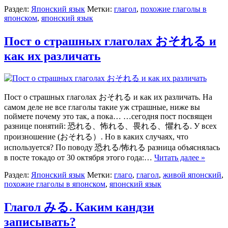
Раздел:
Японский язык
Метки:
глагол
,
похожие глаголы в
японском
,
японский язык
Пост о страшных глаголах おそれる и
как их различать
Пост о страшных глаголах おそれる и как их различать. На
самом деле не все глаголы такие уж страшные, ниже вы
поймете почему это так, а пока… …сегодня пост посвящен
разнице понятий: 恐れる、怖れる、畏れる、懼れる. У всех
произношение (おそれる）. Но в каких случаях, что
используется? По поводу 恐れる/怖れる разница объяснялась
в посте токадо от 30 октября этого года:…
Читать далее »
Раздел:
Японский язык
Метки:
глаго
,
глагол
,
живой японский
,
похожие глаголы в японском
,
японский язык
Глагол みる. Каким кандзи
записывать?