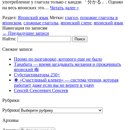
употребление у глагола только с кандзи 「分かる」. Однако
на весь японских это…
Читать далее »
Раздел:
Японский язык
Метки:
глагол
,
похожие глаголы в
японском
,
сложные глаголы
,
японский сленг
,
японский язык
Навигация по записям
←
Предыдущие записи
Найти:
Свежие записи
Промо по разговорке, которого еще не было
Танабата — время загадывать желания и прокачивать
японский 🎋
Субстантиваторы 250+
🍀 «Счастливый клевер» — система чтения, которая
работает даже если вы не верите в удачу
Сенсей Сенсеевич Сенсеев
Рубрики
Рубрики
Архивы