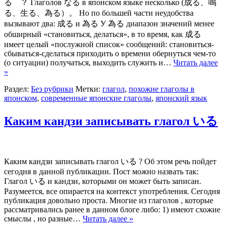
る ？ Глаголов なる в японском языке несколько (成る、鳴
る、生る、為る）。 Но по большей части неудобства
вызывают два: 成る и 為る У 為る диапазон значений менее
обширный «становиться, делаться», в то время, как 成る
имеет целый «послужной список» сообщений: становиться-
сбываться-сделаться приходить о времени обернуться чем-то
(о ситуации) получаться, выходить служить и…
Читать далее
»
Раздел:
Без рубрики
Метки:
глагол
,
похожие глаголы в
японском
,
современные японские глаголы
,
японский язык
Каким кандзи записывать глагол いる
Каким кандзи записывать глагол いる ? Об этом речь пойдет
сегодня в данной публикации. Пост можно назвать так:
Глагол いる и кандзи, которыми он может быть записан.
Разумеется, все опирается на контекст употребления. Сегодня
публикация довольно проста. Многие из глаголов , которые
рассматривались ранее в данном блоге либо: 1) имеют схожие
смыслы , но разные…
Читать далее »