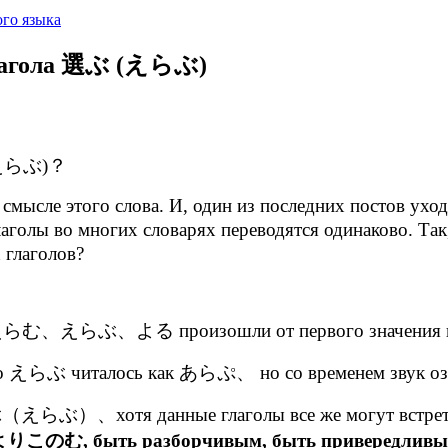
го языка
глагола 選ぶ (えらぶ)
 (えらぶ)？
мысле этого слова. И, один из последних постов ухо
аголы во многих словарях переводятся одинаково. Так,
х глаголов?
голы えらむ、えらぶ、よる произошли от первого значения
ьно えらぶ читалось как あらぷ、 но со временем звук оз
ぶ（えらぶ）、хотя данные глаголы все же могут встретит
быть разборчивым, быть привередливым). Те