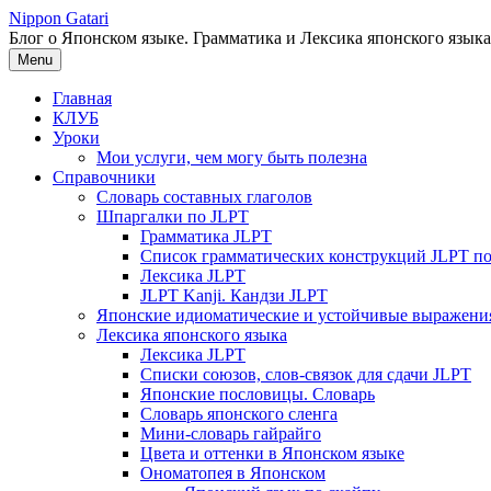
Перейти
Nippon Gatari
к
Блог о Японском языке. Грамматика и Лексика японского языка
содержимому
Menu
Главная
КЛУБ
Уроки
Мои услуги, чем могу быть полезна
Справочники
Словарь составных глаголов
Шпаргалки по JLPT
Грамматика JLPT
Список грамматических конструкций JLPT п
Лексика JLPT
JLPT Kanji. Кандзи JLPT
Японские идиоматические и устойчивые выражени
Лексика японского языка
Лексика JLPT
Списки союзов, слов-связок для сдачи JLPT
Японские пословицы. Словарь
Словарь японского сленга
Мини-словарь гайрайго
Цвета и оттенки в Японском языке
Ономатопея в Японском