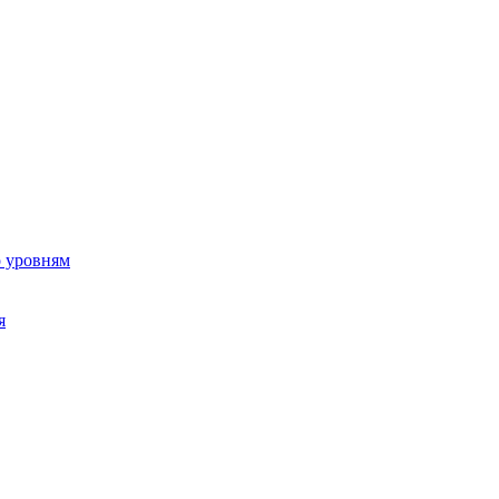
о уровням
я