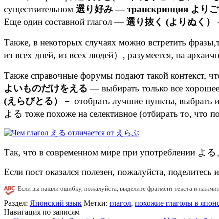
существительном
選り好み — транскрипция よりごのみ
Еще один составной глагол —
選り抜く (よりぬく）
Также, в некоторых случаях можно встретить фра
из всех дней, из всех людей）, разумеется, на архаи
Также справочные форумы подают такой контекст, ч
よいものだけをえる
— выбирать только все хорошее,
(えらびとる）
－ отобрать лучшие пункты, выбрать и
よる тоже похоже на селективное (отбирать то, что п
Так, что в современном мире при употреблении よる、
Если пост оказался полезен, пожалуйста, поделитесь 
Если вы нашли ошибку, пожалуйста, выделите фрагмент текста и нажми
Раздел:
Японский язык
Метки:
глагол
,
похожие глаголы в япон
Навигация по записям