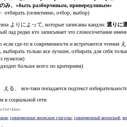
、»быть разборчивым, привередливым»
－ отбирать (селективно, отбор, выбор)
зы,типа よりによって, которые записаны кандзи:
選りに選
чный лад редко кто записывает это словосочетание име
то если где-то в современности и встречаются чтени
 выбирать только все лучшее, отбирать для себя тольк
з пунктов)
одходит больше всего по критериям)
える、 все-таки попадается подтекст избирательности 
им в социальной сети
те
Ctrl+Enter
.
ском
,
современные японские глаголы
,
современный японский
,
яп