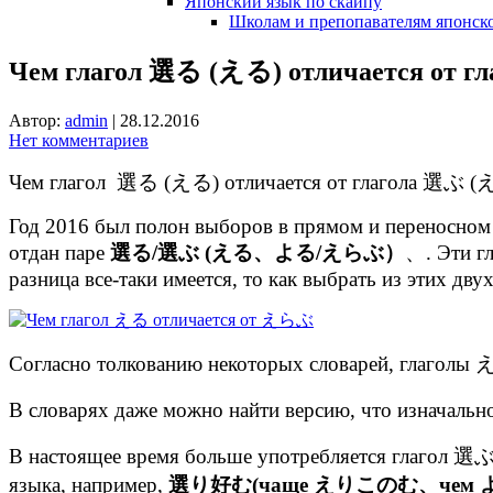
Японский язык по скайпу
Школам и препопавателям японско
Чем глагол 選る (える) отличается от 
Автор:
admin
|
28.12.2016
Нет комментариев
Чем глагол 選る (える) отличается от глагола 選ぶ
Год 2016 был полон выборов в прямом и переносном с
отдан паре
選る/選ぶ (える、よる/えらぶ）
、. Эти гл
разница все-таки имеется, то как выбрать из этих дву
Согласно толкованию некоторых словарей, гла
В словарях даже можно найти версию, что изначал
В настоящее время больше употребляется глагол 選
языка, например,
選り好む(чаще えりこのむ、чем よりこのむ, 