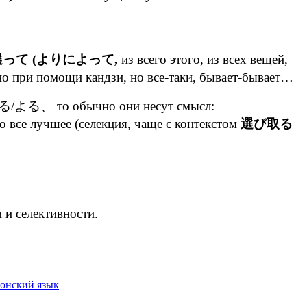
って (よりによって,
из всего этого, из всех вещей,
нно при помощи кандзи, но все-таки, бывает-бывает…
я える/よる、 то обычно они несут смысл:
о все лучшее (селекция, чаще с контекстом
選び取る
и селективности.
онский язык