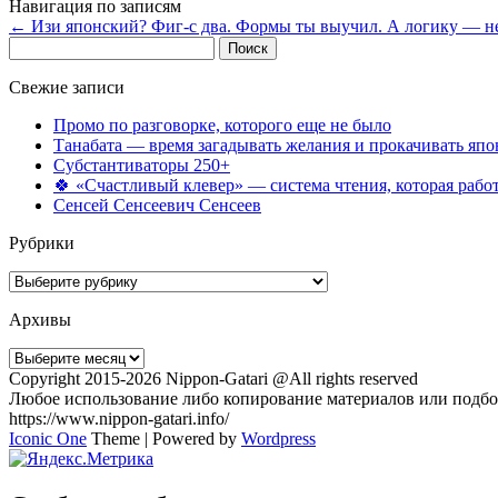
Навигация по записям
←
Изи японский? Фиг-с два. Формы ты выучил. А логику — не
Найти:
Свежие записи
Промо по разговорке, которого еще не было
Танабата — время загадывать желания и прокачивать япо
Субстантиваторы 250+
🍀 «Счастливый клевер» — система чтения, которая работ
Сенсей Сенсеевич Сенсеев
Рубрики
Рубрики
Архивы
Архивы
Copyright 2015-2026 Nippon-Gatari @All rights reserved
Любое использование либо копирование материалов или подбор
https://www.nippon-gatari.info/
Iconic One
Theme | Powered by
Wordpress