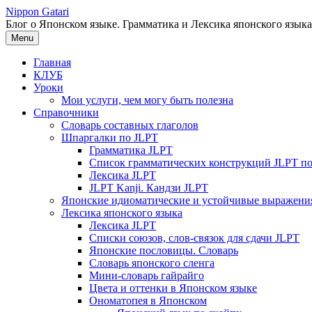
Перейти
Nippon Gatari
к
Блог о Японском языке. Грамматика и Лексика японского языка
содержимому
Menu
Главная
КЛУБ
Уроки
Мои услуги, чем могу быть полезна
Справочники
Словарь составных глаголов
Шпаргалки по JLPT
Грамматика JLPT
Список грамматических конструкций JLPT п
Лексика JLPT
JLPT Kanji. Кандзи JLPT
Японские идиоматические и устойчивые выражени
Лексика японского языка
Лексика JLPT
Списки союзов, слов-связок для сдачи JLPT
Японские пословицы. Словарь
Словарь японского сленга
Мини-словарь гайрайго
Цвета и оттенки в Японском языке
Ономатопея в Японском