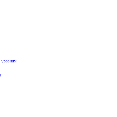
о уровням
я