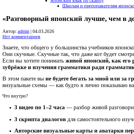
Японский язык по скайпу
Школам и препопавателям японско
«Разговорный японский лучше, чем в д
Автор:
admin
|
04.03.2026
Нет комментариев
Знаете, что общего у большинства учебников японск
Они скучные. Скучные так, что даже кот будет смотре
Если вы хотите понимать
живой японский, как его 
зубрёжке и изучения грамматики ради граммати
В этом пакете вы
не будете бегать за мной или за 
визуальные схемы — как будто я лично показываю в
Что внутри?
3 видео по 1–2 часа
— разбор живой разговорн
3 скрипта диалогов
для самостоятельного изуч
Авторские визуальные карты и аватарки пе