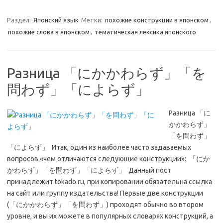
Раздел:
Японский язык
Метки:
похожие конструкции в японском
,
похожие слова в японском
,
тематическая лексика японского
Разница 「にかかわらず」「を
問わず」「によらず」
Разница 「に
かかわらず」
「を問わず」
「によらず」 Итак, один из наиболее часто задаваемых
вопросов «чем отличаются следующие конструкции»: 「にか
かわらず」「を問わず」「によらず」 Данный пост
принадлежит tokado.ru, при копировании обязательна ссылка
на сайт или группу издательства! Первые две конструкции
(「にかかわらず」「を問わず」) проходят обычно во втором
уровне, и вы их можете в популярных словарях конструкций, а