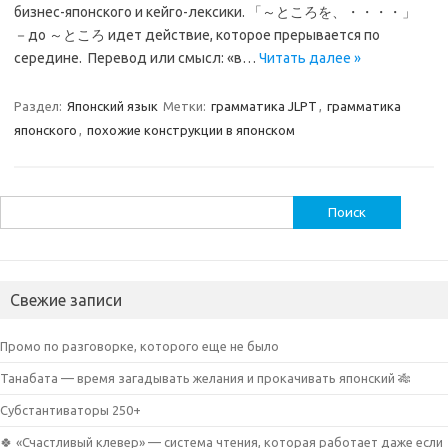
бизнес-японского и кейго-лексики. 「～ところを、・・・・」
－до ～ところ идет действие, которое прерывается по
середине. Перевод или смысл: «в…
Читать далее »
Раздел:
Японский язык
Метки:
грамматика JLPT
,
грамматика
японского
,
похожие конструкции в японском
Найти:
Свежие записи
Промо по разговорке, которого еще не было
Танабата — время загадывать желания и прокачивать японский 🎋
Субстантиваторы 250+
🍀 «Счастливый клевер» — система чтения, которая работает даже если