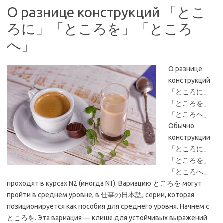
О разнице конструкций 「とこ
ろに」「ところを」「ところ
へ」
О разнице
конструкций
「ところに」
「ところを」
「ところへ」
Обычно
конструкции
「ところに」
「ところを」
「ところへ」
проходят в курсах N2 (иногда N1). Вариацию ところを могут
пройти в среднем уровне, в 仕事の日本語, серии, которая
позиционируется как пособия для среднего уровня. Начнем с
ところを. Эта вариация — клише для устойчивых выражений