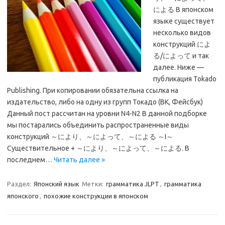
による В японском
языке существует
несколько видов
конструкций によ
る/によって и так
далее. Ниже —
публикация Tokado
Publishing. При копировании обязательна ссылка на
издательство, либо на одну из групп Токадо (ВК, Фейсбук)
Данный пост рассчитан на уровни N4-N2 В данной подборке
мы постарались объединить распространенные виды
конструкций ～により、～によって、～による ～I～
Существительное + ～により、～によって、～による. В
последнем…
Читать далее »
Раздел:
Японский язык
Метки:
грамматика JLPT
,
грамматика
японского
,
похожие конструкции в японском