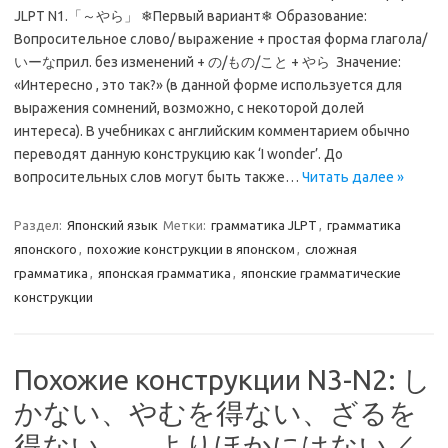
JLPT N1.「～やら」 ❄Первый вариант❄ Образование:
Вопросительное слово/ выражение + простая форма глагола/
いーなприл. без изменений + の/もの/こと + やら Значение:
«Интересно , это так?» (в данной форме используется для
выражения сомнений, возможно, с некоторой долей
интереса). В учебниках с английским комментарием обычно
переводят данную конструкцию как ‘I wonder’. До
вопросительных слов могут быть также…
Читать далее »
Раздел:
Японский язык
Метки:
грамматика JLPT
,
грамматика
японского
,
похожие конструкции в японском
,
сложная
грамматика
,
японская грамматика
,
японские грамматические
конструкции
Похожие конструкции N3-N2: し
かない、やむを得ない、ざるを
得ない、 よりほかにはない／