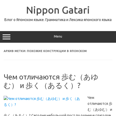
Перейти
к
Nippon Gatari
содержимому
Блог о Японском языке. Грамматика и Лексика японского языка
Menu
АРХИВ МЕТКИ:
ПОХОЖИЕ КОНСТРУКЦИИ В ЯПОНСКОМ
Чем отличаются 歩む（あゆ
む） и 歩く（あるく）?
Чем
отличаются 歩
む（あゆむ） и
歩く（あるく）? Сегодня небольшой пост по разнице глаголов