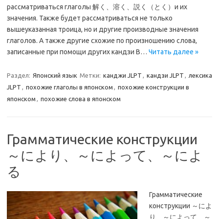
рассматриваться глаголы 解く、溶く、説く（とく）и их
значения. Также будет рассматриваться не только
вышеуказанная троица, но и другие производные значения
глаголов. А также другие схожие по произношению слова,
записанные при помощи других кандзи В…
Читать далее »
Раздел:
Японский язык
Метки:
канджи JLPT
,
кандзи JLPT
,
лексика
JLPT
,
похожие глаголы в японском
,
похожие конструкции в
японском
,
похожие слова в японском
Грамматические конструкции
～により、～によって、～によ
る
Грамматические
конструкции ～によ
り、～によって、～