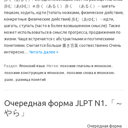
歩む（あゆむ） и 歩く（あるく） 歩く （あるく）－ шагать
пешком, ходить, идти (топать ножками, физическое действие,
конкретные физические действия) 歩む（あゆむ）－идти,
шагать, ступать (часто в более возвышенном смысле). Также
может использоваться в смысле прогресса, продвижения по
жизни. Чаще встречается с абстрактными и поэтическими
понятиями. Считается больше 書き言葉 соотвественно Очень
интересно…
Читать далее »
Раздел:
Японский язык
Метки:
похожие глаголы в японском
,
похожие конструкции в японском
,
похожие слова в японском
,
разн
,
разница понятий
Очередная форма JLPT N1.「～
やら」
Очередная форма