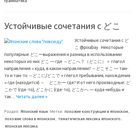
грамматика
Устойчивые сочетания с どこ
Устойчивые сочетания с ど
こ @pixabay Некоторые
популярные どこーвыражения и разница в использовании
некоторых из них どこ — где ～どこへ？（どこに）＋ глагол
направления = куда, в каком направлении? ～どこそこ — там-
то и там-то ～どこに/どこで + глегол пребывания, нахождения
= где (находится) ～ どこかー где? И от него производные: ど
こかで (где-то), どこかに (где-то), どこかへ — куда-нибудь и
так…
Читать далее »
Раздел:
Японский язык
Метки:
похожие конструкции в японском
,
похожие слова в японском
,
тематическая лексика японского
,
японская лексика