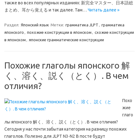
также во всех популярных изданиях: 新完全マスター、日本語総
まとめ、耳から覚える и так далее. Там…
Читать далее »
Раздел:
Японский язык
Метки:
грамматика JLPT
,
грамматика
японского
,
похожие конструкции в японском
,
схожие конструкции
в японском
,
японские грамматические конструкции
Похожие глаголы японского 解
く、溶く、説く（とく）. В чем
отличия?
Похо
жие
глаго
лы японского 解く、溶く、説く（とく）. В чем отличия?
Сегодня у нас почти забытая категория на разницу похожих
глаголов. Полезно для JLPT N3-N2 В посте будут