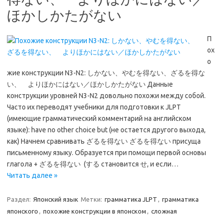
ほかしかたがない
П
ох
о
жие конструкции N3-N2: しかない、やむを得ない、ざるを得な
い、 よりほかにはない／ほかしかたがない Данные
конструкции уровней N3-N2 довольно похожи между собой.
Часто их переводят учебники для подготовки к JLPT
(имеющие грамматический комментарий на английском
языке): have no other choice but (не остается другого выхода,
как) Начнем сравнивать ざるを得ない ざるを得ない присуща
письменному языку. Образуется при помощи первой основы
глагола + ざるを得ない (する становится せ, и если…
Читать далее »
Раздел:
Японский язык
Метки:
грамматика JLPT
,
грамматика
японского
,
похожие конструкции в японском
,
сложная