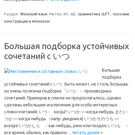
Раздел:
Японский язык
Метки:
n1
,
n2
,
грамматика JLPT
,
похожие
конструкции в японском
Большая подборка устойчивых
сочетаний с いつ
Большая
подборка
устойчивых сочетаний с いつ Быть может, не столь большая,
но очень полезная подборка 「いつ」－ производных
сочетаний. Примеров в списке не предполагалось, однако
сделаны небольшие исключения для особо интересных
словосочетаний. いつ - когда? いつか — когда-нибудь またい
つか — когда-нибудь （напр. увидимся) いつかそのうち —
вскоре いつかしら －как-нибудь, рано или поздно; いつも －
все время, обычно, как правило…
Читать далее »