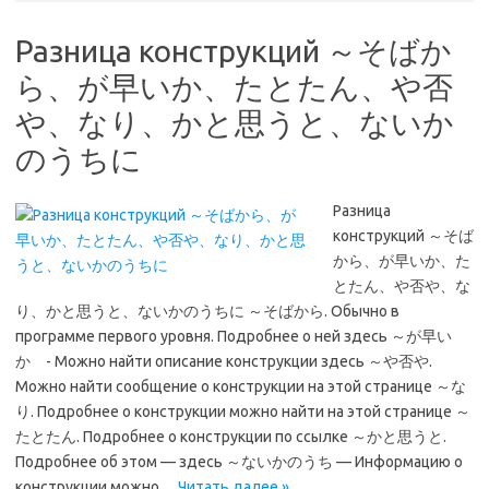
Разница конструкций ～そばか
ら、が早いか、たとたん、や否
や、なり、かと思うと、ないか
のうちに
Разница
конструкций ～そば
から、が早いか、た
とたん、や否や、な
り、かと思うと、ないかのうちに ～そばから. Обычно в
программе первого уровня. Подробнее о ней здесь ～が早い
か - Можно найти описание конструкции здесь ～や否や.
Можно найти сообщение о конструкции на этой странице ～な
り. Подробнее о конструкции можно найти на этой странице ～
たとたん. Подробнее о конструкции по ссылке ～かと思うと.
Подробнее об этом — здесь ～ないかのうち — Информацию о
конструкции можно…
Читать далее »