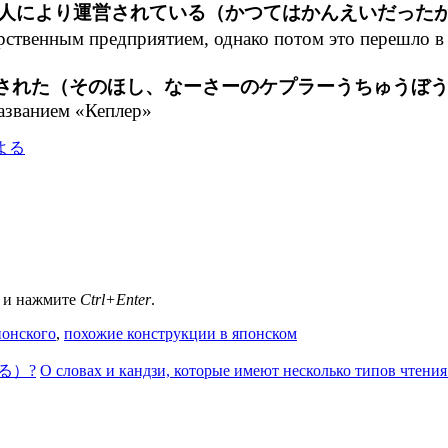
人により運営されている（かつてはかんえいだった
рственным предприятием, однако потом это перешло в 
見された（そのほし、なーさーのケプラーうちゅうぼ
азванием «Кеплер»
а и нажмите
Ctrl+Enter
.
понского
,
похожие конструкции в японском
なる）?
О словах и кандзи, которые имеют несколько типов чтения