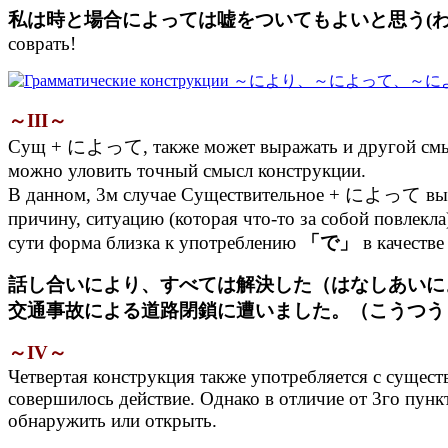
私は時と場合によっては嘘をついてもよいと思う(
соврать!
～III～
Сущ + によって, также может выражать и другой смысл
можно уловить точный смысл конструкции.
В данном, 3м случае Существительное + によって выраж
причину, ситуацию (которая что-то за собой повлекла
сути форма близка к употреблению
「で」
в качестве
話し合いにより、すべては解決した（はなしあいに
交通事故による道路閉鎖に遭いました。（こうつう
～IV～
Четвертая конструкция также употребляется с сущест
совершилось действие. Однако в отличие от 3го пунк
обнаружить или открыть.