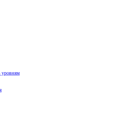
о уровням
я