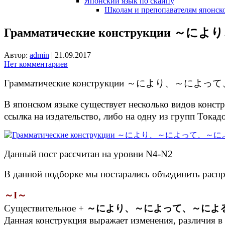
Японский язык по скайпу
Школам и препопавателям японско
Грамматические конструкции
Автор:
admin
|
21.09.2017
Нет комментариев
Грамматические конструкции ～により、～に
В японском языке существует несколько видов к
ссылка на издательство, либо на одну из групп Токад
Данный пост рассчитан на уровни N4-N2
В данной подборке мы постарались объединить расп
～I～
Существительное +
～により、～によって、～による
Данная конструкция выражает изменения, различия в