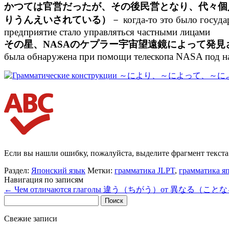
かつては官営だったが、その後民営となり、代々個
りうんえいされている）
－ когда-то это было госуда
предприятие стало управляться частными лицами
その星、NASAのケプラー宇宙望遠鏡によって発
была обнаружена при помощи телескопа NASA под н
Если вы нашли ошибку, пожалуйста, выделите фрагмент текст
Раздел:
Японский язык
Метки:
грамматика JLPT
,
грамматика я
Навигация по записям
←
Чем отличаются глаголы 違う（ちがう）от 異なる（こと
Найти:
Свежие записи