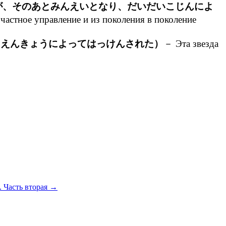
が、そのあとみんえいとなり、だいだいこじんによ
частное управление и из поколения в поколение
うえんきょうによってはっけんされた）
－ Эта звезда
. Часть вторая
→