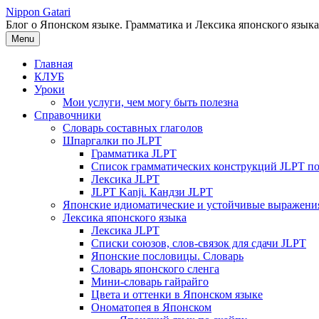
Перейти
Nippon Gatari
к
Блог о Японском языке. Грамматика и Лексика японского языка
содержимому
Menu
Главная
КЛУБ
Уроки
Мои услуги, чем могу быть полезна
Справочники
Словарь составных глаголов
Шпаргалки по JLPT
Грамматика JLPT
Список грамматических конструкций JLPT п
Лексика JLPT
JLPT Kanji. Кандзи JLPT
Японские идиоматические и устойчивые выражени
Лексика японского языка
Лексика JLPT
Списки союзов, слов-связок для сдачи JLPT
Японские пословицы. Словарь
Словарь японского сленга
Мини-словарь гайрайго
Цвета и оттенки в Японском языке
Ономатопея в Японском