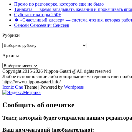
Промо по разговорке, которого еще не было
Танабата — время загадывать желания и прокачивать япо
Субстантиваторы 250+
🍀 «Счастливый клевер» — система чтения, которая работ
Сенсей Сенсеевич Сенсеев
Рубрики
Рубрики
Архивы
Архивы
Copyright 2015-2026 Nippon-Gatari @All rights reserved
Любое использование либо копирование материалов или подбор
https://www.nippon-gatari.info/
Iconic One
Theme | Powered by
Wordpress
Сообщить об опечатке
Текст, который будет отправлен нашим редактор
Ваш комментарий (необязательно):