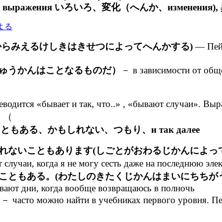
ретить выражения いろいろ、変化（へんか、изменения)
からみえるけしきはきせつによってへんかする)
— Пейз
ゅうかんはことなるものだ）
－ в зависимости от обще
дится «бывает и так, что..» , «бывают случаи». Выра
. （
ともある、かもしれない、つもり、и так далее
れないこともあります(しごとがおわるじかんによっ
случаи, когда я не могу сесть даже на последнюю эле
こともある。(わたしのきたくじかんはまいにちちが
ывают дни, когда вообще возвращаюсь в полночь
）
－ часто можно найти в учебниках первого уровня. Пе