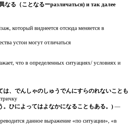
, 異なる（ことなるーразличаться) и так далее
аж, который виднеется отсюда меняется в
ства устои могут отличаться
жает, что в определенных ситуациях/ условиях и
ては、でんしゃのしゅうでんにすらのれないことも
ктричку
う。ひによってはよなかになることもある。)
—
реводится данное выражение «по ситуации», «в