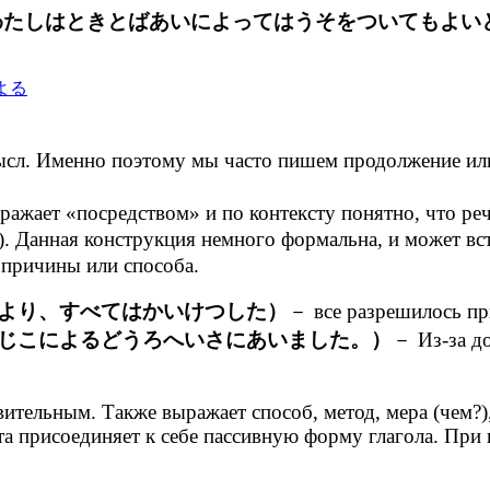
わたしはときとばあいによってはうそをついてもよいと
. Именно поэтому мы часто пишем продолжение или 
ает «посредством» и по контексту понятно, что речь
). Данная конструкция немного формальна, и может вст
 причины или способа.
より、すべてはかいけつした）
－ все разрешилось пр
じこによるどうろへいさにあいました。）
－ Из-за д
вительным. Также выражает способ, метод, мера (чем?
та присоединяет к себе пассивную форму глагола. При