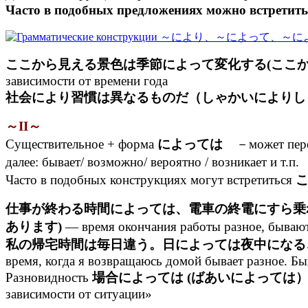
Часто в подобных предложениях можно вст
ここから見える景色は季節によって変化する(ここ
зависимости от времени года
社会により習慣は異なるものだ（しゃかいによりし
～II～
Существительное + форма
によっては
－может перево
далее: бывает/ возможно/ вероятно / возникает и т.п
Часто в подобных конструкциях могут встретиться
こ
仕事が終わる時間によっては、電車の終電にすら乗
あります)
— время окончания работы разное, бывают 
私の帰宅時間は毎日違う。日によっては夜中になる
время, когда я возвращаюсь домой бывает разное. Б
Разновидность
場合によっては (ばあいによっては
зависимости от ситуации»