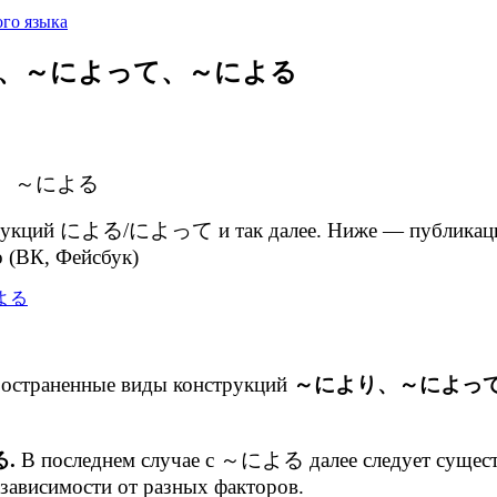
го языка
 ～により、～によって、～による
よって、～による
онструкций による/によって и так далее. Ниже — публика
о (ВК, Фейсбук)
ространенные виды конструкций
～により、～によっ
.
В последнем случае с ～による далее следует сущест
 зависимости от разных факторов.