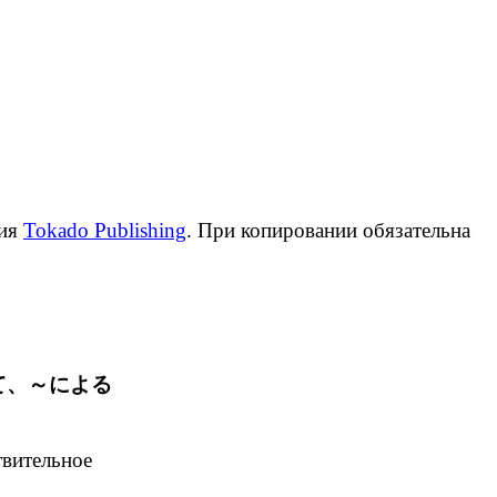
ция
Tokado Publishing
. При копировании обязательна
て、～による
вительное