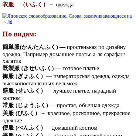
衣服 （いふく）
－ одежда
По видам:
簡単服(かんたんふく)
— простенькая по дизайну
одежда. Например домашнее платье а-ля сарафан/
халатик
既製服 (きせいふく)
— готовое платье
御服 (ぎょふく）
— императорская одежда, одежда
высокопоставленных вельмож
盛服 (せいふく）
－ лучшее платье, парадный
костюм
常服 (じょうふく)
— простая, обычная одежда
美服 (びふく）
－ красивое, роскошное, прекрасное
одеяние
便服 (べんふく）
－домашний костюм
平服 (へいふく）
－ обычный, штатский костюм