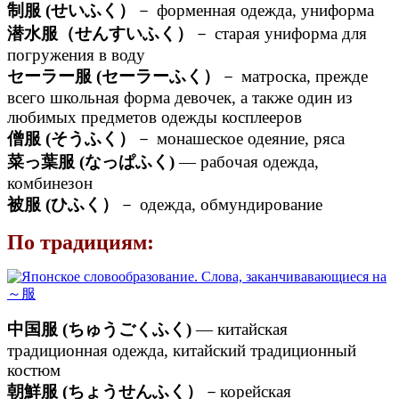
制服 (せいふく）
－ форменная одежда, униформа
潜水服（せんすいふく）
－ старая униформа для
погружения в воду
セーラー服 (セーラーふく）
－ матроска, прежде
всего школьная форма девочек, а также один из
любимых предметов одежды косплееров
僧服 (そうふく）
－ монашеское одеяние, ряса
菜っ葉服 (なっぱふく)
— рабочая одежда,
комбинезон
被服 (ひふく）
－ одежда, обмундирование
По традициям:
中国服 (ちゅうごくふく)
— китайская
традиционная одежда, китайский традиционный
костюм
朝鮮服 (ちょうせんふく）
－корейская