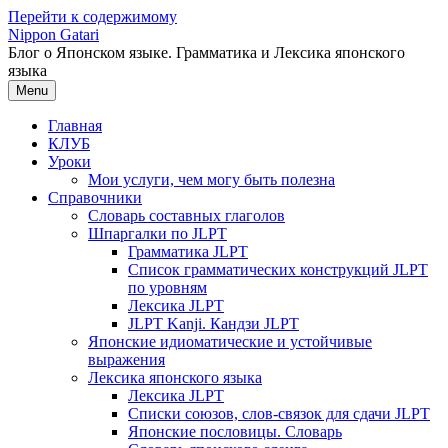
Перейти к содержимому
Nippon Gatari
Блог о Японском языке. Грамматика и Лексика японского
языка
Menu
Главная
КЛУБ
Уроки
Мои услуги, чем могу быть полезна
Справочники
Словарь составных глаголов
Шпаргалки по JLPT
Грамматика JLPT
Список грамматических конструкций JLPT
по уровням
Лексика JLPT
JLPT Kanji. Кандзи JLPT
Японские идиоматические и устойчивые
выражения
Лексика японского языка
Лексика JLPT
Списки союзов, слов-связок для сдачи JLPT
Японские пословицы. Словарь