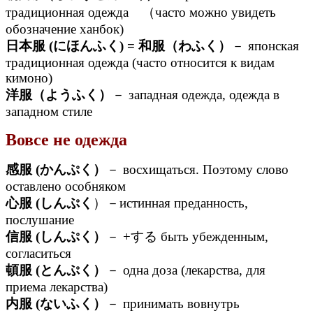
традиционная одежда （часто можно увидеть
обозначение ханбок)
日本服 (にほんふく) = 和服（わふく）
－ японская
традиционная одежда (часто относится к видам
кимоно)
洋服（ようふく）
－ западная одежда, одежда в
западном стиле
Вовсе не одежда
感服 (かんぷく）
－ восхищаться. Поэтому слово
оставлено особняком
心服 (しんぷく
）－истинная преданность,
послушание
信服 (しんぷく）
－ +する быть убежденным,
согласиться
頓服 (とんぷく）
－ одна доза (лекарства, для
приема лекарства)
内服 (ないふく）
－ принимать вовнутрь