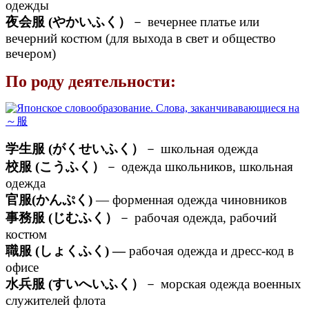
одежды
夜会服 (やかいふく）
－ вечернее платье или
вечерний костюм (для выхода в свет и общество
вечером)
По роду деятельности:
学生服 (がくせいふく）
－ школьная одежда
校服 (こうふく）
－ одежда школьников, школьная
одежда
官服(かんぷく)
— форменная одежда чиновников
事務服 (じむふく）
－ рабочая одежда, рабочий
костюм
職服 (しょくふく) —
рабочая одежда и дресс-код в
офисе
水兵服 (すいへいふく）
－ морская одежда военных
служителей флота