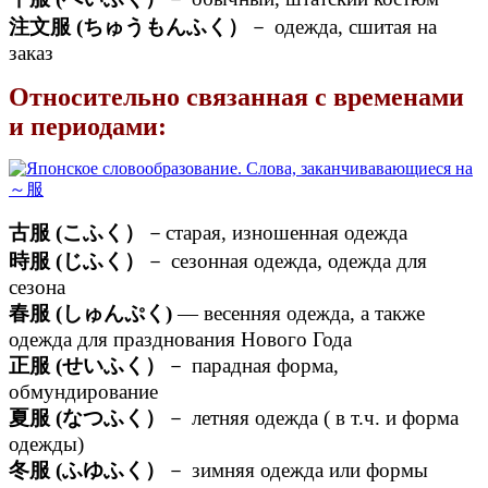
注文服 (ちゅうもんふく）
－ одежда, сшитая на
заказ
Относительно связанная с временами
и периодами:
古服 (こふく）
－старая, изношенная одежда
時服 (じふく）
－ сезонная одежда, одежда для
сезона
春服 (しゅんぷく)
— весенняя одежда, а также
одежда для празднования Нового Года
正服 (せいふく）
－ парадная форма,
обмундирование
夏服 (なつふく）
－ летняя одежда ( в т.ч. и форма
одежды)
冬服 (ふゆふく）
－ зимняя одежда или формы