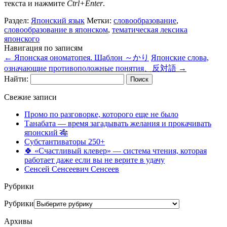
текста и нажмите
Ctrl+Enter
.
Раздел:
Японский язык
Метки:
словообразование
,
словообразование в японском
,
тематическая лексика
японского
Навигация по записям
←
Японская ономатопея. Шаблон ～かり
Японские слова,
означающие противоположные понятия、反対語
→
Найти:
Свежие записи
Промо по разговорке, которого еще не было
Танабата — время загадывать желания и прокачивать
японский 🎋
Субстантиваторы 250+
🍀 «Счастливый клевер» — система чтения, которая
работает даже если вы не верите в удачу
Сенсей Сенсеевич Сенсеев
Рубрики
Рубрики
Архивы