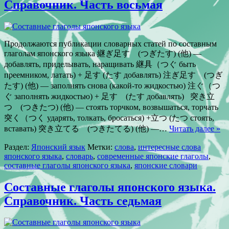
Справочник. Часть восьмая
Продолжаются публикации словарных статей по составным
глаголам японского языка 継ぎ足す (つぎたす) (他) —
добавлять, приделывать, наращивать 継具（つぐ быть
преемником, латать) + 足す (たす добавлять) 注ぎ足す (つぎ
たす) (他) — заполнять снова (какой-то жидкостью) 注ぐ（つ
ぐ заполнять жидкостью) + 足す (たす добавлять) 突き立
つ (つきたつ) (他) — стоять торчком, возвышаться, торчать
突く（つく ударять, толкать, бросаться) +立つ (たつ стоять,
вставать) 突き立てる (つきたてる) (他) —…
Читать далее »
Раздел:
Японский язык
Метки:
cлова
,
интересные слова
японского языка
,
словарь
,
современные японские глаголы
,
составные глаголы японского языка
,
японские словари
Составные глаголы японского языка.
Справочник. Часть седьмая