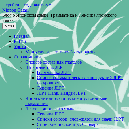
Перейти к содержимому
Nippon Gatari
Блог о Японском языке. Грамматика и Лексика японского
языка
Menu
Главная
КЛУБ
Уроки
Мои услуги, чем могу быть полезна
Справочники
Словарь составных глаголов
Шпаргалки по JLPT
Грамматика JLPT
Список грамматических конструкций JLPT
по уровням
Лексика JLPT
JLPT Kanji. Кандзи JLPT
Японские идиоматические и устойчивые
выражения
Лексика японского языка
Лексика JLPT
Списки союзов, слов-связок для сдачи JLPT
Японские пословицы. Словарь