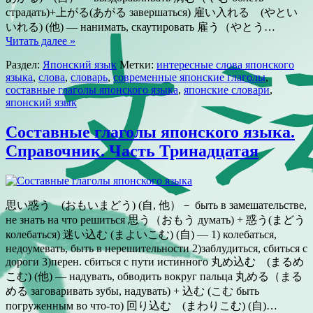
страдать)+上がる(あがる завершаться) 雇い入れる (やとい
いれる) (他) — нанимать, скаутировать 雇う（やとう…
Читать далее »
Раздел:
Японский язык
Метки:
интересные слова японского
языка
,
слова
,
словарь
,
современные японские глаголы
,
составные глаголы японского языка
,
японские словари
,
японский язык
Составные глаголы японского языка.
Справочник. Часть Тринадцатая
思い惑う (おもいまどう) (自, 他）－ быть в замешательстве,
не знать на что решиться 思う（おもう думать) + 惑う(まどう
колебаться) 迷い込む (まよいこむ) (自) — 1) колебаться,
недоумевать, быть в нерешительности 2)заблудиться, сбиться с
дороги 3)перен. сбиться с пути истинного 丸め込む (まるめ
こむ) (他) — надувать, обводить вокруг пальца 丸める（まる
める заговаривать зубы, надувать) + 込む (こむ быть
погруженным во что-то) 回り込む (まわりこむ) (自)…