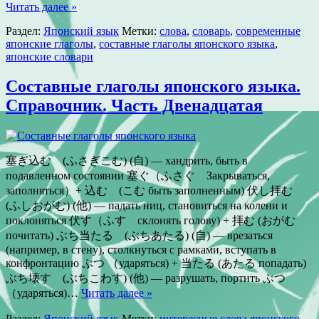
Читать далее »
Раздел:
Японский язык
Метки:
слова
,
словарь
,
современные
японские глаголы
,
составные глаголы японского языка
,
японские словари
Составные глаголы японского языка.
Справочник. Часть Двенадцатая
塞ぎ込む (ふさぎこむ) (自) — хандрить, быть в
подавленном состоянии 塞ぐ（ふさぐ Закрываться,
заполняться）+ 込む (こむ быть заполненным) 伏し拝む
(ふしおがむ) (他) — падать ниц, становиться на колени и
поклоняться 伏す（ふす склонять голову) + 拝む (おがむ
почитать) ぶち当たる (ぶちあたる) (自) — врезаться
(например, в стену), столкнуться с рамками, вступать в
конфронтацию ぶつ （ударяться) + 当たる (あたる попадать)
ぶち壊す (ぶちこわす) (他) — разрушать, портить ぶつ
（ударяться)…
Читать далее »
Раздел:
Японский язык
Метки:
интересные слова японского