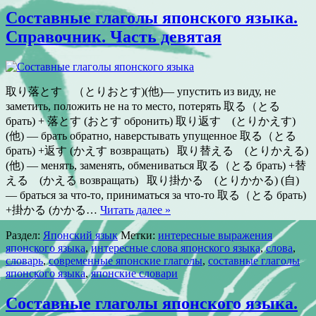
Составные глаголы японского языка.
Справочник. Часть девятая
取り落とす （とりおとす)(他)— упустить из виду, не
заметить, положить не на то место, потерять 取る（とる
брать) + 落とす (おとす обронить) 取り返す (とりかえす)
(他) — брать обратно, наверстывать упущенное 取る（とる
брать) +返す (かえす возвращать) 取り替える (とりかえる)
(他) — менять, заменять, обмениваться 取る（とる брать) +替
える (かえる возвращать) 取り掛かる (とりかかる) (自)
— браться за что-то, приниматься за что-то 取る（とる брать)
+掛かる (かかる…
Читать далее »
Раздел:
Японский язык
Метки:
интересные выражения
японского языка
,
интересные слова японского языка
,
слова
,
словарь
,
современные японские глаголы
,
составные глаголы
японского языка
,
японские словари
Составные глаголы японского языка.