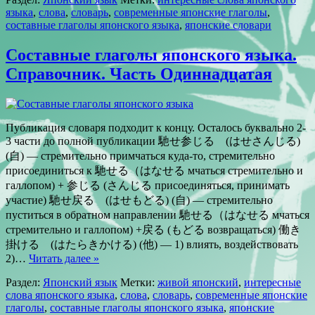
языка
,
слова
,
словарь
,
современные японские глаголы
,
составные глаголы японского языка
,
японские словари
Составные глаголы японского языка.
Справочник. Часть Одиннадцатая
Публикация словаря подходит к концу. Осталось буквально 2-
3 части до полной публикации 馳せ参じる (はせさんじる)
(自) — стремительно примчаться куда-то, стремительно
присоединиться к 馳せる（はなせる мчаться стремительно и
галлопом) + 参じる (さんじる присоединяться, принимать
участие) 馳せ戻る (はせもどる) (自) — стремительно
пуститься в обратном направлении 馳せる（はなせる мчаться
стремительно и галлопом) +戻る (もどる возвращаться) 働き
掛ける (はたらきかける) (他) — 1) влиять, воздействовать
2)…
Читать далее »
Раздел:
Японский язык
Метки:
живой японский
,
интересные
слова японского языка
,
слова
,
словарь
,
современные японские
глаголы
,
составные глаголы японского языка
,
японские