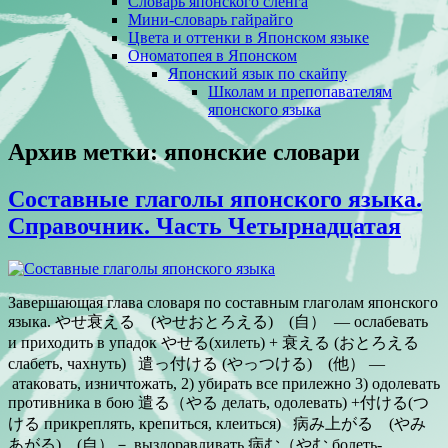
Словарь японского сленга
Мини-словарь гайрайго
Цвета и оттенки в Японском языке
Ономатопея в Японском
Японский язык по скайпу
Школам и препопавателям
японского языка
Архив метки:
японские словари
Составные глаголы японского языка.
Справочник. Часть Четырнадцатая
Завершающая глава словаря по составным глаголам японского
языка. やせ衰える (やせおとろえる) (自） — ослабевать
и приходить в упадок やせる(хилеть) + 衰える (おとろえる
слабеть, чахнуть) 遣っ付ける (やっつける) (他） —
атаковать, изничтожать, 2) убирать все прилежно 3) одолевать
противника в бою 遣る（やる делать, одолевать) +付ける(つ
ける прикреплять, крепиться, клеиться) 病み上がる (やみ
あがる) (自）－ выздоравливать 病む（やむ болеть-