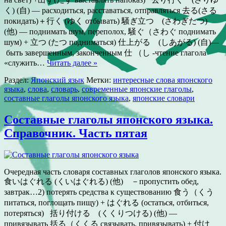
く) (自) — расходиться, расставаться, отправляться 去る(さる
покидать)＋行く (ゆく отбывать) 騒ぎ立つ (さわぎたつ)
(他) — поднимать шум, переполох, 騒ぐ（さわぐ поднимать
шум) + 立つ (たつ подниматься) 仕上がる (しあがる) (自)—
быть завершенным, законченным 仕 （し -чтение глагола
«служить…
Читать далее »
Раздел:
Японский язык
Метки:
интересные слова японского
языка
,
слова
,
словарь
,
современные японские глаголы
,
составные глаголы японского языка
,
японские словари
Составные глаголы японского языка.
Справочник. Часть пятая
Очередная часть словаря составных глаголов японского языка.
食いはぐれる (くいはぐれる) (他) －пропустить обед,
завтрак…2) потерять средства к существованию 食う（くう
питаться, поглощать пищу) + はぐれる (остаться, отбиться,
потеряться) 括り付ける (くくりつける) (他) —
привязывать 括る（くくる связывать, привязывать) + 付け