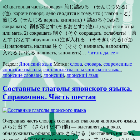
«Экваторная часть словаря» 煎じ詰める (せんじつめる)
(他)- короче говоря, дело сводится к тому, что ( глагол + と）
煎じる（せんじる варить, кипятить) + 詰める (つめる
сокращать) 削ぎ落とす (そぎおとす) (他) -1) удасться в отца
или мать, 2) сокращать 削ぐ（そぐ сокращать, ослаблять) + 落
とす (おとす обрушивать) 注ぎ入れる (そそぎいれる) (他)
-1) наполнять, наливая 注ぐ（そそぐ наливать, наполнять) +
入れる (いれる наливать, заполнять)…
Читать далее »
Раздел:
Японский язык
Метки:
слова
,
словарь
,
современные
японские глаголы
,
составные глаголы японского языка
,
японские словари
,
японский
,
японский язык
Составные глаголы японского языка.
Справочник. Часть шестая
Очередная часть словаря составных глаголов японского языка.
さらけ出す (さらけだす) (他) — выставлять напоказ,
обнаруживать, обнародовать さらける（выставлять напоказ,
на свет) +出す(だす выставлять напоказ) 去り行く (さりゆ