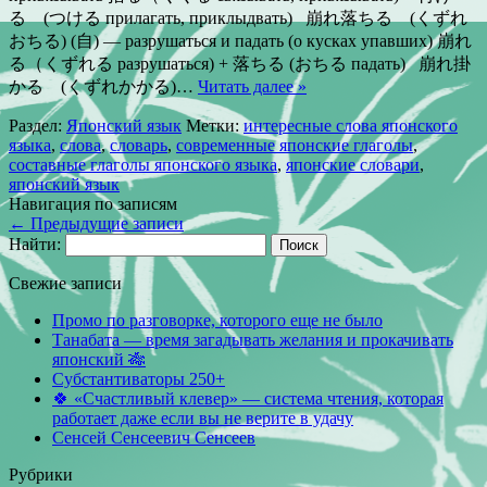
る (つける прилагать, приклыдвать) 崩れ落ちる (くずれ
おちる) (自) — разрушаться и падать (о кусках упавших) 崩れ
る（くずれる разрушаться) + 落ちる (おちる падать) 崩れ掛
かる (くずれかかる)…
Читать далее »
Раздел:
Японский язык
Метки:
интересные слова японского
языка
,
слова
,
словарь
,
современные японские глаголы
,
составные глаголы японского языка
,
японские словари
,
японский язык
Навигация по записям
←
Предыдущие записи
Найти:
Свежие записи
Промо по разговорке, которого еще не было
Танабата — время загадывать желания и прокачивать
японский 🎋
Субстантиваторы 250+
🍀 «Счастливый клевер» — система чтения, которая
работает даже если вы не верите в удачу
Сенсей Сенсеевич Сенсеев
Рубрики