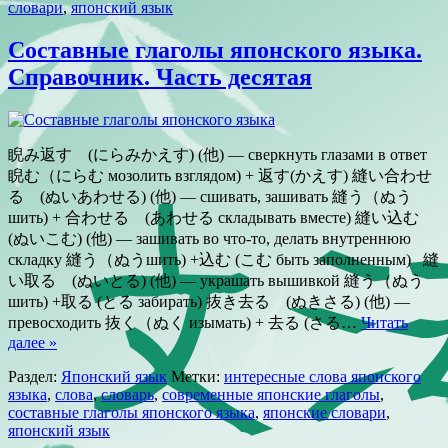
словари
,
японский язык
Составные глаголы японского языка.
Справочник. Часть десятая
睨み返す (にらみかえす) (他) — сверкнуть глазами в ответ
睨む（にらむ мозолить взглядом) + 返す(かえす) 縫い合わせ
る (ぬいあわせる) (他) — сшивать, зашивать 縫う（ぬう
шить) + 合わせる (あわせる складывать вместе) 縫い込む
(ぬいこむ) (他) — зашивать во что-то, делать внутреннюю
складку 縫う（ぬうшить) +込む (こむ быть заполненным) 縫
い取る (ぬいとる) (他) — украшать вышивкой 縫う（ぬう
шить) +取る (とる забирать) 抜き去る (ぬきさる) (他) —
превосходить 抜く（ぬく изымать) + 去る (さる…
Читать
далее »
Раздел:
Японский язык
Метки:
интересные слова японского
языка
,
слова
,
словарь
,
современные японские глаголы
,
составные глаголы японского языка
,
японские словари
,
японский язык