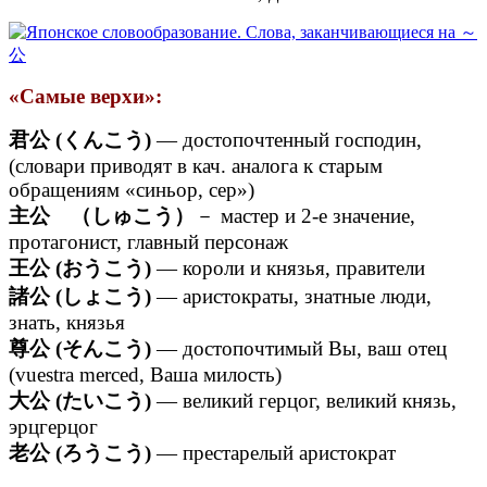
«Самые верхи»:
君公 (くんこう)
— достопочтенный господин,
(словари приводят в кач. аналога к старым
обращениям «синьор, сер»)
主公 （しゅこう）
－ мастер и 2-е значение,
протагонист, главный персонаж
王公 (おうこう)
— короли и князья, правители
諸公 (しょこう)
— аристократы, знатные люди,
знать, князья
尊公 (そんこう)
— достопочтимый Вы, ваш отец
(vuestra merced, Ваша милость)
大公 (たいこう)
— великий герцог, великий князь,
эрцгерцог
老公 (ろうこう)
— престарелый аристократ