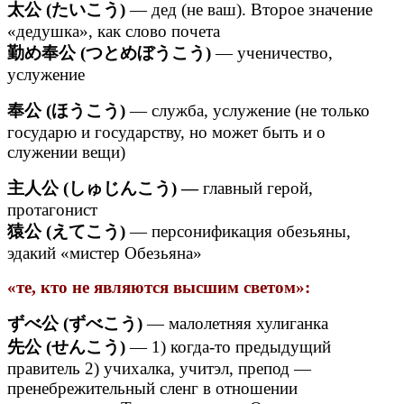
太公 (たいこう)
— дед (не ваш). Второе значение
«дедушка», как слово почета
勤め奉公 (つとめぼうこう)
— ученичество,
услужение
奉公 (ほうこう)
— служба, услужение (не только
государю и государству, но может быть и о
служении вещи)
主人公 (しゅじんこう) —
главный герой,
протагонист
猿公 (えてこう)
— персонификация обезьяны,
эдакий «мистер Обезьяна»
«те, кто не являются высшим светом»:
ずべ公 (ずべこう)
— малолетняя хулиганка
先公 (せんこう)
— 1) когда-то предыдущий
правитель 2) учихалка, учитэл, препод —
пренебрежительный сленг в отношении