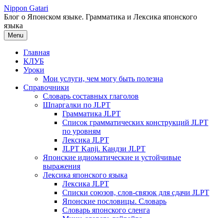
Перейти
Nippon Gatari
к
Блог о Японском языке. Грамматика и Лексика японского
содержимому
языка
Menu
Главная
КЛУБ
Уроки
Мои услуги, чем могу быть полезна
Справочники
Словарь составных глаголов
Шпаргалки по JLPT
Грамматика JLPT
Список грамматических конструкций JLPT
по уровням
Лексика JLPT
JLPT Kanji. Кандзи JLPT
Японские идиоматические и устойчивые
выражения
Лексика японского языка
Лексика JLPT
Списки союзов, слов-связок для сдачи JLPT
Японские пословицы. Словарь
Словарь японского сленга