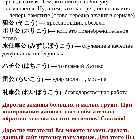
преподавателя. Тем, кто смотрел Онизуку
посвящается. Ну, а тем, кто смотрел, но не заметил
— теперь заметите (слово нередко звучит в сериале)
狙公 (そこう) —
дрессировщик обезьян
ポリ公 (ポリこう)
— коп, это пренебрежительное
слово
水仕奉公 (みずしぼうこう)
— служение в качестве
девушки на побегушках
ハチ公 (はちこう)
— тот самый Хатико
雷公 (らいこう) —
удар молнии, молния
礼奉公 (れいぼうこう)-
благодарственная работа
Дорогие админы больших и малых групп! При
копировании данного поста обязательна
обратная ссылка на этот источник! Спасибо!
Дорогие читатели! Вы можете помочь сделать
данный сайт чуточку популярнее. Для этого Вы