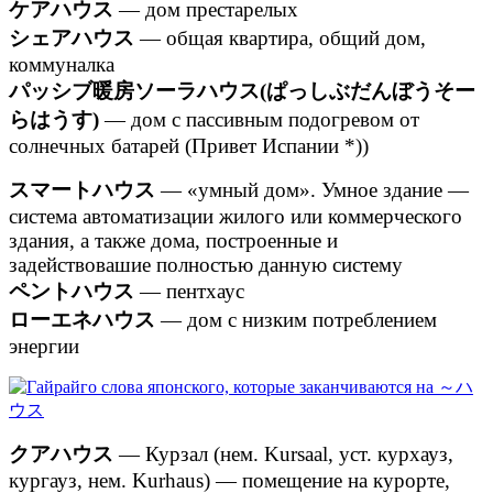
ケアハウス
— дом престарелых
シェアハウス
— общая квартира, общий дом,
коммуналка
パッシブ暖房ソーラハウス(ぱっしぶだんぼうそー
らはうす)
— дом с пассивным подогревом от
солнечных батарей (Привет Испании *))
スマートハウス
— «умный дом». Умное здание —
система автоматизации жилого или коммерческого
здания, а также дома, построенные и
задействовашие полностью данную систему
ペントハウス
— пентхаус
ローエネハウス
— дом с низким потреблением
энергии
クアハウス
— Курзал (нем. Kursaal, уст. курхауз,
кургауз, нем. Kurhaus) — помещение на курорте,