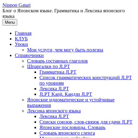
Перейти
Nippon Gatari
к
Блог о Японском языке. Грамматика и Лексика японского
содержимому
языка
Menu
Главная
КЛУБ
Уроки
Мои услуги, чем могу быть полезна
Справочники
Словарь составных глаголов
Шпаргалки по JLPT
Грамматика JLPT
Список грамматических конструкций JLPT
по уровням
Лексика JLPT
JLPT Kanji. Кандзи JLPT
Японские идиоматические и устойчивые
выражения
Лексика японского языка
Лексика JLPT
Списки союзов, слов-связок для сдачи JLPT
Японские пословицы. Словарь
Словарь японского сленга