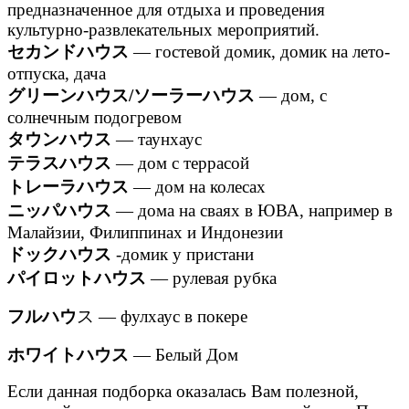
предназначенное для отдыха и проведения
культурно-развлекательных мероприятий.
セカンドハウス
— гостевой домик, домик на лето-
отпуска, дача
グリーンハウス/ソーラーハウス
— дом, с
солнечным подогревом
タウンハウス
— таунхаус
テラスハウス
— дом с террасой
トレーラハウス
— дом на колесах
ニッパハウス
— дома на сваях в ЮВА, например в
Малайзии, Филиппинах и Индонезии
ドックハウス
-домик у пристани
パイロットハウス
— рулевая рубка
フルハウ
ス — фулхаус в покере
ホワイトハウス
— Белый Дом
Если данная подборка оказалась Вам полезной,