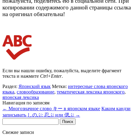
пожалуйста, поделитесь ею в социальной сети. При
копировании содержимого данной страницы ссылка
на оригинал обязательна!
Если вы нашли ошибку, пожалуйста, выделите фрагмент
текста и нажмите
Ctrl+Enter
.
Раздел:
Японский язык
Метки:
интересные слова японского
языка
,
словообразование
,
тематическая лексика японского
,
японская лексика
Навигация по записям
←
Многозначное слово キー в японском языке
Каким кандзи
записывать しのぶ: 忍ぶ или 偲ぶ
→
Найти:
Свежие записи