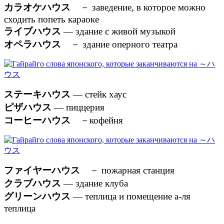
カラオケハウス
－ заведение, в которое можно
сходить попеть караоке
ライブハウス
— здание с живой музыкой
オペラハウス
－ здание оперного театра
ステーキハウス
— стейк хаус
ピザハウス
— пиццерия
コーヒーハウス
－кофейня
ファイヤーハウス
－ пожарная станция
クラブハウス
— здание клуба
グリーンハウス
— теплица и помещение а-ля
теплица