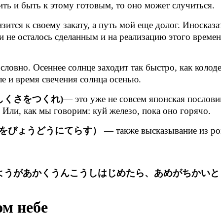
рить и быть к этому готовым, то оно может случиться.
ится к своему закату, а путь мой еще долог. Иносказа
к и не осталось сделанным и на реализацию этого врем
ловно. Осеннее солнце заходит так быстро, как колод
ле и время свечения солнца осенью.
しくさをつくれ)
— это уже не совсем японская послови
. Или, как мы говорим: куй железо, пока оно горячо.
をびょうどうにてらす）
— также высказывание из ром
いようがあかくうんこうしはじめたら、あめがちかいと
ом небе