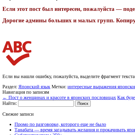
Если этот пост был интересен, пожалуйста — поде
Дорогие админы больших и малых групп. Копируя
Если вы нашли ошибку, пожалуйста, выделите фрагмент текст
Раздел:
Японский язык
Метки:
интересные выражения японско
Навигация по записям
←
Пост о женщинах и красоте в японских пословицах
Как буде
Найти:
Свежие записи
Промо по разговорке, которого еще не было
Танабата — время загадывать желания и прокачивать япо