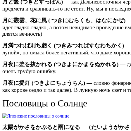
月と鼈 (つきとすっぽん)
— как Дальневосточная чере
предмета и сравнивать-то не стоит. Ну, мы в последн
月に叢雲、花に風 ( つきにむらくも、はなにかぜ)
— 
идет гладко-гладко, а потом невидимое проведение вм
длятся вечность)
月満つれば則ち虧く (つきみつればすなわちかく)
— 
луной», но смысл более негативный, что даже хорошее
月夜に釜を抜かれる (つきよにかまをぬかれる)
— до
очень грубую ошибку.
月夜に提灯 (つきよにちょうちん)
— словно фонарик 
как корове седло и так далее). В лунную ночь свет и т
Пословицы о Солнце
太陽がかさをかぶると雨になる （たいようがかさ