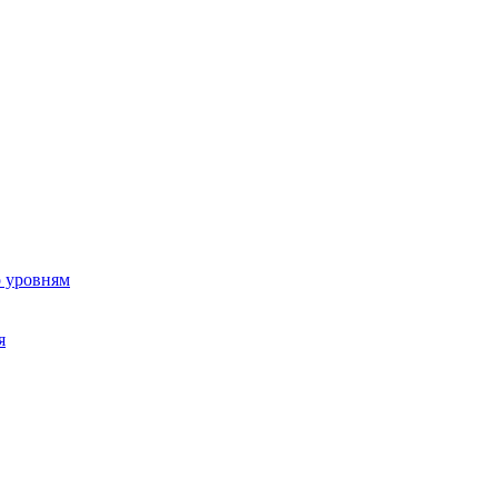
о уровням
я