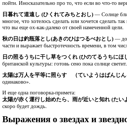
пойти. Иносказательно про то, что если во что-то ве
日暮れて道遠し (ひくれてみちとおし)
— Солнце близ
многое, что хотелось сделать или хочется сделать та
что вы еще ох-как-далеко от своей намеченной цели.
秋の日は釣瓶落とし(あきのひはつるべおとし)
— дос
части и выражает быстротечность времени, в том чис
日の照るうちに干し草をつくれ (ひのてるうちにほ
британской культуры: готовь сено пока солнце светит
太陽は万人を平等に照らす （ていようはばんじん
одинаково».
И еще одна поговорка-примета:
太陽が赤く運行し始めたら、雨が近いと知れ (た
скоро будет дождь.
Выражения о звездах и звездн