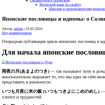
Ономатопея в Японском
Японский язык по скайпу
Школам и препопавателям японско
Японские пословицы и идиомы: о Солнц
Автор:
admin
|
25.05.2016
Нет комментариев
Очередная публикация цикла японских пословиц и ид
Для начала японские послови
雨夜の月(あまよのつき)
— так называют луну в дождл
иносказательно выражает то, что мы едва ли себе мо
представить в реальности.
いつも月夜に米の飯 (いつもつきよにこめのめし)
— 
хлопот и трудностей.