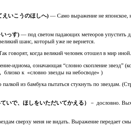
てえいこうのほしへ)
— Само выражение не японское, н
いっす)
— под светом падающих метеоров упустить д
еликий шанс, который уже не вернется.
ак говорят, когда великий человек отошел в мир иной
ение-идиома, означающая “словно скопление звезд” (
 близко к «словно звезды на небосводе» )
палкой из бамбука пытаться стукнуть по звездам. (Ст
いていで、ほしをいただいてかえる）
－ дословно. Выхо
ездам сверху меня не видать. Выражение передает см