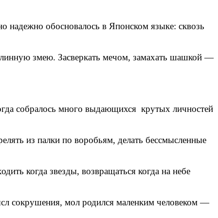
о надежно обосновалось в Японском языке: сквозь
линную змею. Засверкать мечом, замахать шашкой —
.
когда собралось много выдающихся крутых личностей
релять из палки по воробьям, делать бессмысленные
дить когда звезды, возвращаться когда на небе
ысл сокрушения, мол родился маленким человеком —