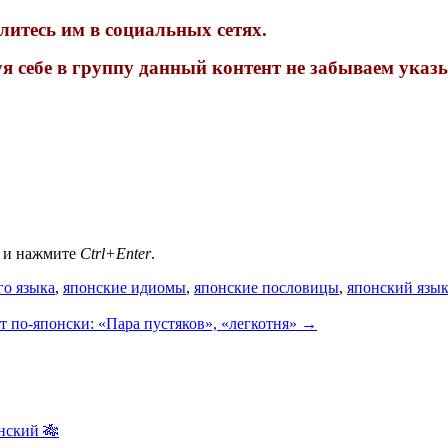
литесь им в социальных сетях.
 себе в группу данный контент не забываем указ
а и нажмите
Ctrl+Enter
.
го языка
,
японские идиомы
,
японские пословицы
,
японский язы
т по-японски: «Пара пустяков», «легкотня»
→
нский 🎋