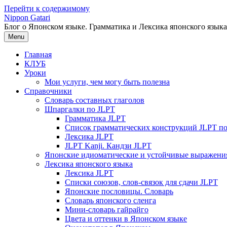
Перейти к содержимому
Nippon Gatari
Блог о Японском языке. Грамматика и Лексика японского языка
Menu
Главная
КЛУБ
Уроки
Мои услуги, чем могу быть полезна
Справочники
Словарь составных глаголов
Шпаргалки по JLPT
Грамматика JLPT
Список грамматических конструкций JLPT п
Лексика JLPT
JLPT Kanji. Кандзи JLPT
Японские идиоматические и устойчивые выражени
Лексика японского языка
Лексика JLPT
Списки союзов, слов-связок для сдачи JLPT
Японские пословицы. Словарь
Словарь японского сленга
Мини-словарь гайрайго
Цвета и оттенки в Японском языке