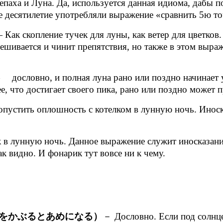
паха и Луна. Да, используется данная идиома, дабы по
ее десятилетие употребляли выражение «сравнить 5ю то
Как скопление тучек для луны, как ветер для цветков. 
ешивается и чинит препятствия, но также в этом выра
дословно, и полная луна рано или поздно начинает у
, что достигает своего пика, рано или поздно может п
пустить оплошность с котелком в лунную ночь. Иноска
в лунную ночь. Данное выражение служит иносказанием
ак видно. И фонарик тут вовсе ни к чему.
をかぶるとあめになる）
－ Дословно. Если под солнц