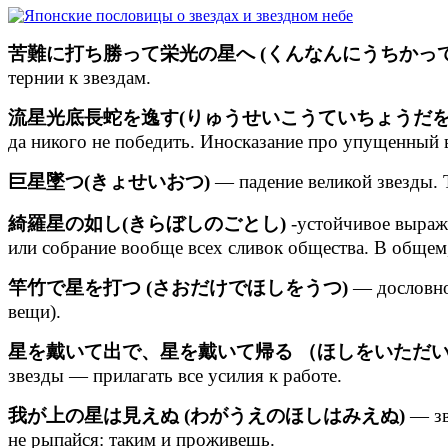
苦難に打ち勝って栄光の星へ (くんなんにうちかっ
тернии к звездам.
流星光底長蛇を逸す(りゅうせいこうていちょうだを
да никого не победить. Иносказание про упущенный в
巨星墜つ(きょせいおつ)
— падение великой звезды. Т
綺羅星の如し(きらぼしのごとし)
-устойчивое выраж
или собрание вообще всех сливок общества. В общем,
竿竹で星を打つ (さおだけでほしをうつ)
— дословно 
вещи).
星を戴いて出で、星を戴いて帰る （ほしをいただ
звезды — прилагать все усилия к работе.
我が上の星は見えぬ (わがうえのほしはみえぬ)
— зв
не рыпайся: таким и проживешь.