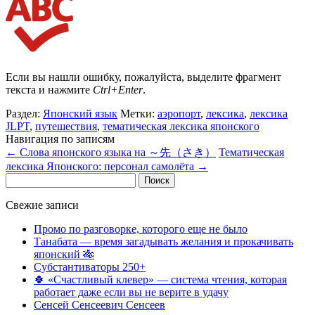
Если вы нашли ошибку, пожалуйста, выделите фрагмент
текста и нажмите
Ctrl+Enter
.
Раздел:
Японский язык
Метки:
аэропорт
,
лексика
,
лексика
JLPT
,
путешествия
,
тематическая лексика японского
Навигация по записям
←
Cлова японского языка на ～先（さき）
Тематическая
лексика Японского: персонал самолёта
→
Найти:
Свежие записи
Промо по разговорке, которого еще не было
Танабата — время загадывать желания и прокачивать
японский 🎋
Субстантиваторы 250+
🍀 «Счастливый клевер» — система чтения, которая
работает даже если вы не верите в удачу
Сенсей Сенсеевич Сенсеев