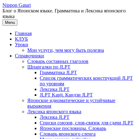
Перейти
Nippon Gatari
к
Блог о Японском языке. Грамматика и Лексика японского
содержимому
языка
Menu
Главная
КЛУБ
Уроки
Мои услуги, чем могу быть полезна
Справочники
Словарь составных глаголов
Шпаргалки по JLPT
Грамматика JLPT
Список грамматических конструкций JLPT
по уровням
Лексика JLPT
JLPT Kanji. Кандзи JLPT
Японские идиоматические и устойчивые
выражения
Лексика японского языка
Лексика JLPT
Списки союзов, слов-связок для сдачи JLPT
Японские пословицы. Словарь
Словарь японского сленга