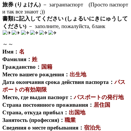
旅券 (りょけん)
－ загранпаспорт (Просто паспорт
и так все знают ;))
書類に記入してください (しょるいにきにゅうして
ください)
－ заполните, пожалуйста, бланк
～～
Имя：
名
Фамилия：
姓
Гражданство：
国籍
Место вашего рождения：
出生地
Дата окончания срока действия паспорта：
パス
ポートの有効期限
Место, где выдан паспорт：
パスポートの発行地
Страна постоянного проживания：
居住国
Страна, откуда прибыл：
出国地
Занятость (профессия)：
職業
Сведения о месте пребывания：
宿泊先