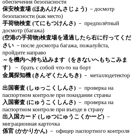
обеспечения безопасности
保安検査場 (ほあんけんさじょう)
－досмотр
безопасности (как место)
手荷物検査 (てにもつけんさ)
－ предполётный
досмотр (багажа)
(空港の手荷物)検査場を通過したら右に行ってくだ
さい
－после досмотра багажа, пожалуйста,
пройдите направо
～を機内へ持ち込みます（をきないへもちこみま
す）
－ брать с собой что-то на борт
金属探知機 (きんぞくたんちき)
－ металлодетектор
出国審査 (しゅっこくしんさ)
－ проверка на
паспортном контроле при покидании страны
入国審査 (にゅうこくしんさ)
－ проверка на
паспортном контроле при въезде в страну
出入国カード (しゅつにゅうこくかーど)
－
миграционная карточка
係官 (かかりかん)
－ офицер паспортного контроля