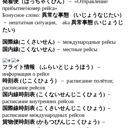
発着便（はっちゃくびん）
－ «Отправление/
прибытие/номер рейса»
Бонусное слово:
異常な事態 （いじょうなじたい）
－ нештатная ситуация, aka
異常事態 (いじょうじ
たい)
国際線(こくさいせん)
－ международные рейсы
国内線(こくないせん)
－ местные рейсы
フライト情報 （ふらいとじょうほう）
－
информация о рейсе
時刻表 (じこくひょう）
－ расписание полётов;
расписание рейсов
国内線時刻表 (こくないせんじこくひょう)
－
расписание внутренних рейсов
国際線時刻表 (こくさいせんじこくひょう)
－
расписание международных рейсов
貨物便時刻表 (かもつびんじこくひょう)
－