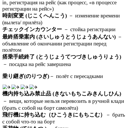
in, регистрация на рейс (как процесс, «в процессе
регистрации на рейс»)
時刻変更 (じこくへんこう)
－ изменение времени
(вылета/ прилёта)
チェックインカウンター
－ стойка регистрации
最終搭乗案内 (さいしゅうとうじょうあんない)
－
объявление об окончании регистрации перед
полётом
搭乗手続終了 (とうじょうてつづきしゅうりょう)
－ посадка на рейс завершена
乗り継ぎ(のりつぎ)
－ полёт с пересадками
機内持ち込み禁止品 (きないもちこみきんしひん)
－ вещи, которые нельзя перевозить в ручной клади
(брать с собой на борт самолёта)
飛行機に持ち込む（ひこうきにもちこむ）
－ брать
с собой что-то на борт