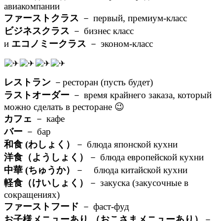
авиакомпании
ファーストクラス
－ первый, премиум-класс
ビジネスクラス
－ бизнес класс
и
エコノミークラス
－ эконом-класс
レストラン
－ресторан (пусть будет)
ラストオーダー
－ время крайнего заказа, который
можно сделать в ресторане 😉
カフェ
－ кафе
バー
－ бар
和食 (わしょく）
－ блюда японской кухни
洋食（ようしょく）
－ блюда европейской кухни
中華 (ちゅうか）
－ блюда китайской кухни
軽食（けいしょく）
－ закуска (закусочные в
сокращениях)
ファーストフード
－ фаст-фуд
お子様メニューあり （おこさまメニューあり）
－