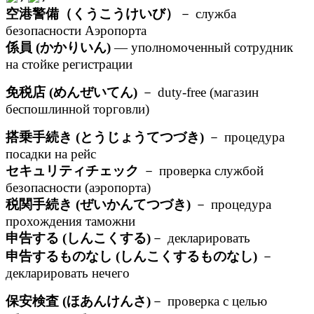
空港警備（くうこうけいび）
－ служба
безопасности Аэропорта
係員 (かかりいん)
— уполномоченный сотрудник
на стойке регистрации
免税店 (めんぜいてん)
－ duty-free (магазин
беспошлинной торговли)
搭乗手続き (とうじょうてつづき)
－ процедура
посадки на рейс
セキュリティチェック
－ проверка службой
безопасности (аэропорта)
税関手続き (ぜいかんてつづき)
－ процедура
прохождения таможни
申告する (しんこくする)
－ декларировать
申告するものなし (しんこくするものなし)
－
декларировать нечего
保安検査 (ほあんけんさ)
－ проверка с целью