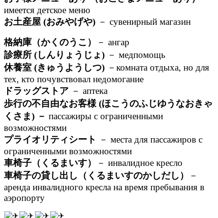
имеется детское меню
お土産屋 (おみやげや)
－ сувенирный магазин
格納庫（かくのうこ）
－ ангар
診療所 (しんりょうじょ)
－ медпомощь
休養室 (きゅうようしつ)
－комната отдыха, но для
тех, кто почувствовал недомогание
ドラッグストア
－ аптека
歩行の不自由なお客様 (ほこうのふじゆうなおきゃ
くさま) －
пассажиры с ограниченными
возможностями
プライオリティシート
－ места для пассажиров с
ограниченными возможностями
車椅子（くるまいす）
－ инвалидное кресло
車椅子の貸し出し（くるまいすのかしだし）
－
аренда инвалидного кресла на время пребывания в
аэропорту