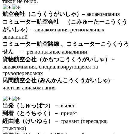
такой не было.
航空会社（こうくうがいしゃ）
– авиакомпания
コミューター航空会社 （こみゅーたーこうくう
がいしゃ）
– авиакомпания региональных
авиалиний
コミューター航空路線 、コミューターこうくうろ
せん
－ региональные авиалинии
貨物航空会社（かもつこうくうがいしゃ）
－
авиакомпания, специализирующаяся на
грузоперевозках
民間航空会社 (みんかんこうくうがいしゃ)
–
частная авиакомпания
出発（しゅっぱつ）
－ вылет
到着（とうちゃく）
－ прилёт
経由地（けいゆち）
－ транзит (пересадка;
стыковка)