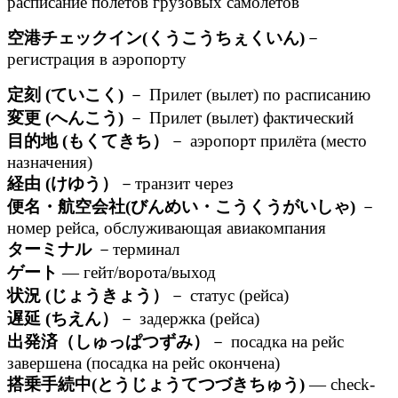
расписание полётов грузовых самолётов
空港チェックイン(くうこうちぇくいん)
－
регистрация в аэропорту
定刻 (ていこく)
－ Прилет (вылет) по расписанию
変更 (へんこう)
－ Прилет (вылет) фактический
目的地 (もくてきち）
－ аэропорт прилёта (место
назначения)
経由 (けゆう）
－транзит через
便名・航空会社(びんめい・こうくうがいしゃ)
－
номер рейса, обслуживающая авиакомпания
ターミナル
－терминал
ゲート
— гейт/ворота/выход
状況 (じょうきょう）
－ статус (рейса)
遅延 (ちえん）
－ задержка (рейса)
出発済（しゅっぱつずみ）
－ посадка на рейс
завершена (посадка на рейс окончена)
搭乗手続中(とうじょうてつづきちゅう)
— check-