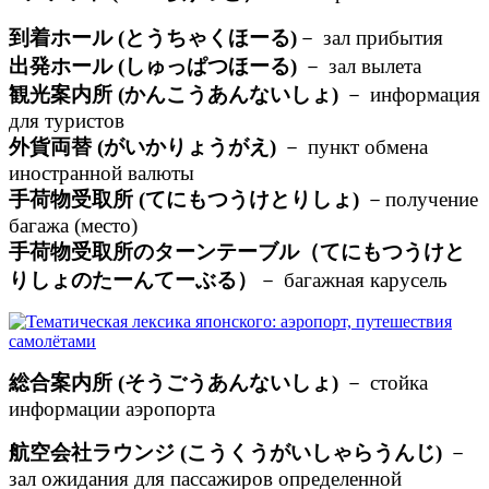
到着ホール (とうちゃくほーる)
－ зал прибытия
出発ホール (しゅっぱつほーる)
－ зал вылета
観光案内所 (かんこうあんないしょ)
－ информация
для туристов
外貨両替 (がいかりょうがえ)
－ пункт обмена
иностранной валюты
手荷物受取所 (てにもつうけとりしょ)
－получение
багажа (место)
手荷物受取所のターンテーブル（てにもつうけと
りしょのたーんてーぶる）
－ багажная карусель
総合案内所 (そうごうあんないしょ)
－ стойка
информации аэропорта
航空会社ラウンジ (こうくうがいしゃらうんじ)
－
зал ожидания для пассажиров определенной