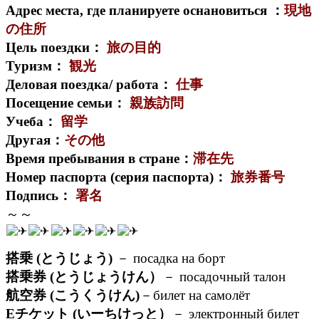
Адрес места, где планируете оснановиться ：
現地
の住所
Цель поездки：
旅の目的
Туризм：
観光
Деловая поездка/ работа：
仕事
Посещение семьи：
親族訪問
Учеба：
留学
Другая：
その他
Время пребывания в стране：
滞在先
Номер паспорта (серия паспорта)：
旅券番号
Подпись：
署名
～～
搭乗 (とうじょう)
－ посадка на борт
搭乗券 (とうじょうけん）
－ посадочный талон
航空券 (こうくうけん)
－билет на самолёт
Eチケット (いーちけっと）
－ электронный билет