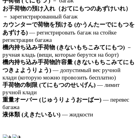
手荷物 (てにもつ )
－ багаж
お手荷物の預け入れ（おてにもつのあずけいれ）
－ зарегистрированный багаж
カウンターで荷物を預ける (かうんたーでにもつを
あずける)
— регистрировать багаж на стойке
регистрации багажа
機内持ち込み手荷物 (きないもちこみてにもつ)
－
ручная кладь (вещи, которые берутся на борт)
機内持ち込み手荷物許容量 (きないもちこみてにも
つきょようりょう)
— допустимый вес ручной
клади (которую можно провозить бесплатно)
手荷物の制限 (てにもつのせいげん)
— лимит
ручной клади
重量オーバー (じゅうりょうおーばー)
— перевес
багажа
液体類 (えきたいるい)
— жидкости