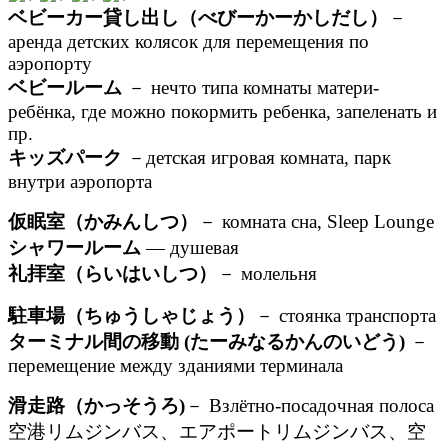
ベビーカー貸し出し（べびーかーかしだし）
－
аренда детских колясок для перемещения по
аэропорту
ベビールーム
－ нечто типа комнаты матери-
ребёнка, где можно покормить ребенка, запеленать и
пр.
キッズパーク
－детская игровая комната, парк
внутри аэропорта
仮眠室（かみんしつ）
－ комната сна, Sleep Lounge
シャワールーム
— душевая
礼拝室（らいはいしつ）
－ молельня
駐車場（ちゅうしゃじょう）
－ стоянка транспорта
ターミナル間の移動 (たーみなるかんのいどう)
－
перемещение между зданиями терминала
滑走路（かっそうろ)
－ Взлётно-посадочная полоса
空港リムジンバス、エアポートリムジンバス、空