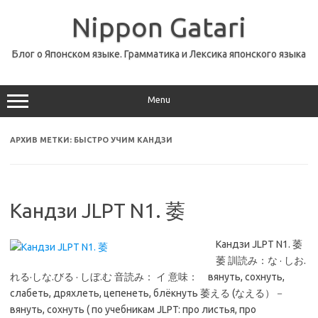
Перейти
к
Nippon Gatari
содержимому
Блог о Японском языке. Грамматика и Лексика японского языка
Menu
АРХИВ МЕТКИ:
БЫСТРО УЧИМ КАНДЗИ
Кандзи JLPT N1. 萎
Кандзи JLPT N1. 萎
萎 訓読み：な · しお.
れる·しな.びる · しぼ.む 音読み： イ 意味： вянуть, сохнуть,
слабеть, дряхлеть, цепенеть, блёкнуть 萎える (なえる）－
вянуть, сохнуть ( по учебникам JLPT: про листья, про