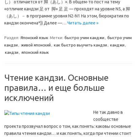
し） отличается от 脚（あし）». В общем-то пост на тему
«отличие кандзи 足 от 脚» 足 足 — проходят на уровне N5, а 脚
（あし）－ в программе уровня N2-N1 На этом, бюрократия по
кандзи окончена*)) Далее —…
Читать далее »
Раздел:
Японский язык
Метки:
быстро учим канджи
,
быстро учим
кандзи
,
живой японский
,
как быстро выучить кандзи
,
канджи
,
кандзи
,
японский язык
Чтение кандзи. Основные
правила… и еще больше
исключений
Не так давно в
сообществе
проекта прозвучал вопрос о том, как понять: каковы основные
правила чтения кандзи… и как понять, когда при чтении стоит