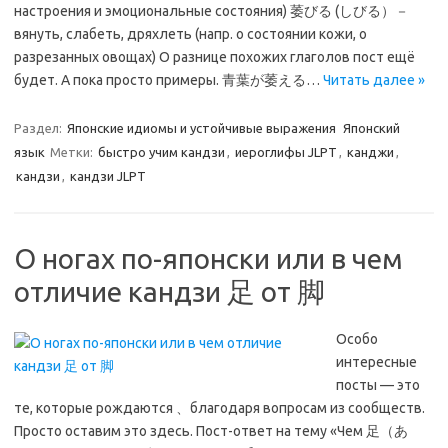
настроения и эмоциональные состояния) 萎びる (しびる）－
вянуть, слабеть, дряхлеть (напр. о состоянии кожи, о
разрезанных овощах) О разнице похожих глаголов пост ещё
будет. А пока просто примеры. 青葉が萎える…
Читать далее »
Раздел:
Японские идиомы и устойчивые выражения
Японский
язык
Метки:
быстро учим кандзи
,
иероглифы JLPT
,
канджи
,
кандзи
,
кандзи JLPT
О ногах по-японски или в чем
отличие кандзи 足 от 脚
Особо
интересные
посты — это
те, которые рождаются 、благодаря вопросам из сообществ.
Просто оставим это здесь. Пост-ответ на тему «Чем 足（あ