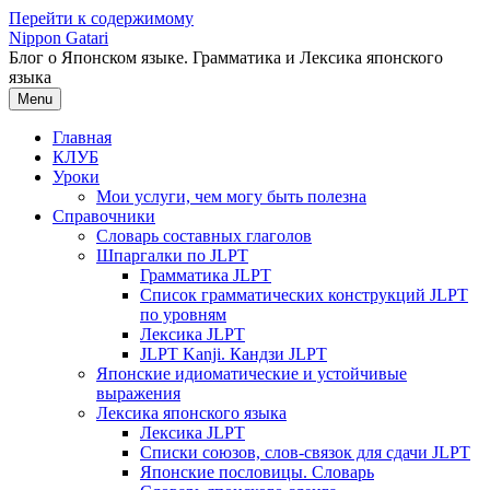
Перейти к содержимому
Nippon Gatari
Блог о Японском языке. Грамматика и Лексика японского
языка
Menu
Главная
КЛУБ
Уроки
Мои услуги, чем могу быть полезна
Справочники
Словарь составных глаголов
Шпаргалки по JLPT
Грамматика JLPT
Список грамматических конструкций JLPT
по уровням
Лексика JLPT
JLPT Kanji. Кандзи JLPT
Японские идиоматические и устойчивые
выражения
Лексика японского языка
Лексика JLPT
Списки союзов, слов-связок для сдачи JLPT
Японские пословицы. Словарь