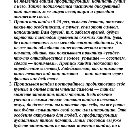
не является вашим профилирующим, начинать лучше
с него. Также подключается частично дискретный
тип памяти, мозг ищет ассоциации и проводит
логические связи.
Прописать кандзи 5-15 раз, замечая детали, отмечая
какие-то особенности, в случае, если этот символ,
напоминает Вам другой, т.к. забегая врепед, будут
карточки с методом сравнения схожих кандзи. (увы,
без кинестетического метода сложно обойтись. Да,
не все люди обладают кинестетическим типом
памяти, однако, как показывает практика «увидев-
что-то откладывается в голове, услышав — осознаем,
сделав — понимаем». Пропись кандзи подходит по
определение «сделав»). Задействован, как понимаете
кинестетический тип памяти — тип памяти через
физические действия.
Прописывая кандзи постарайтесь продиктовать себе
кунные и онные типы чтения символа — так вы
можете запомнить типы чтения. Ведь обычно
ученики в самом начале читают кандзи в текстах
вслух, да даже если вы читаете про себя, вы все равно
как будто «слышите» свой голос или интонацию. Это
особенно актуально для людей, с профилирующим
аудиальным типом памяти. Этим способом вы уже
будете запоминать не только значения кандзи, но и