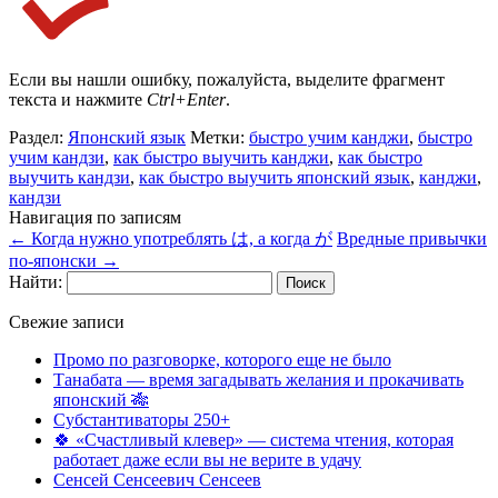
Если вы нашли ошибку, пожалуйста, выделите фрагмент
текста и нажмите
Ctrl+Enter
.
Раздел:
Японский язык
Метки:
быстро учим канджи
,
быстро
учим кандзи
,
как быстро выучить канджи
,
как быстро
выучить кандзи
,
как быстро выучить японский язык
,
канджи
,
кандзи
Навигация по записям
←
Когда нужно употреблять は, а когда が
Вредные привычки
по-японски
→
Найти:
Свежие записи
Промо по разговорке, которого еще не было
Танабата — время загадывать желания и прокачивать
японский 🎋
Субстантиваторы 250+
🍀 «Счастливый клевер» — система чтения, которая
работает даже если вы не верите в удачу
Сенсей Сенсеевич Сенсеев