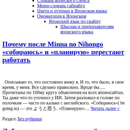
Словарь японского сленга
Мини-словарь гайрайго
Цвета и оттенки в Японском языке
Ономатопея в Японском
Японский язык по скайпу
Школам и препопавателям
японского языка
Почему после Minna no Nihongo
«собираюсь» и «планирую» перестают
работать
Описываю то, что постоянно вижу я. И то, что было, в свое
время, у меня. Все сделано правильно. Вроде бы….
Прочитаны по 100му кругу объяснения на всех японосайтах.
Ты даже что-то уточнил у ИИ. Затем разложил в голове по
полочкам — часто по кальке с английского. «Собираюсь»( be
going to) — это ようと思う. «Планирую»…
Читать далее »
Раздел:
Без рубрики