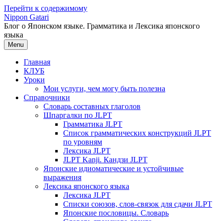
Перейти к содержимому
Nippon Gatari
Блог о Японском языке. Грамматика и Лексика японского
языка
Menu
Главная
КЛУБ
Уроки
Мои услуги, чем могу быть полезна
Справочники
Словарь составных глаголов
Шпаргалки по JLPT
Грамматика JLPT
Список грамматических конструкций JLPT
по уровням
Лексика JLPT
JLPT Kanji. Кандзи JLPT
Японские идиоматические и устойчивые
выражения
Лексика японского языка
Лексика JLPT
Списки союзов, слов-связок для сдачи JLPT
Японские пословицы. Словарь