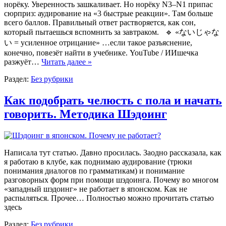
норёку. Уверенность зашкаливает. Но норёку N3–N1 припас
сюрприз: аудирование на «3 быстрые реакции». Там больше
всего баллов. Правильный ответ растворяется, как сон,
который пытаешься вспомнить за завтраком. 🔹 «ないじゃな
い = усиленное отрицание» …если такое разъяснение,
конечно, повезёт найти в учебнике. YouTube / ИИшечка
разжуёт…
Читать далее »
Раздел:
Без рубрики
Как подобрать челюсть с пола и начать
говорить. Методика Шэдоинг
Написала тут статью. Давно просилась. Заодно рассказала, как
я работаю в клубе, как поднимаю аудирование (трюки
понимания диалогов по грамматикам) и понимание
разговорных форм при помощи шэдоинга. Почему во многом
«западный шэдоинг» не работает в японском. Как не
распыляться. Прочее… Полностью можно прочитать статью
здесь
Раздел:
Без рубрики