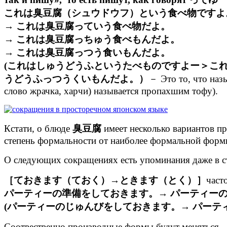
これは臭豆腐（シュウドウフ）という食べ物ですよ
→ これは臭豆腐っていう食べ物だよ。
→ これは臭豆腐っちゅう食べもんだよ。
→ これは臭豆腐っつう食いもんだよ。
(これはしゅうどうふというたべものですよー＞こ
うどうふっつうくいもんだよ。）
－ Это то, что наз
слово жрачка, харчи) называется пропахшим тофу).
Кстати, о блюде
臭豆腐
имеет несколько вариантов п
степень формальности от наиболее формальной формы
О следующих сокращениях есть упоминания даже в 
［ておきます（ておく）→ときます（とく）］
част
パーティーの準備をしておきます。→ パーティー
(パーティーのじゅんびをしておきます。→ パーテ
Соотвественно производные формы будут меняться