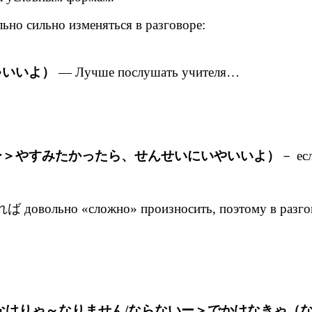
но сильно изменяться в разговоре:
。
ゃいいよ）
— Лучше послушать учителя…
ー＞やすみたかったら、せんせいにいやいいよ）
－ ес
 довольно «сложно» произносить, поэтому в разго
なけりゃ～なりません/ならないー＞でかけなきゃ（