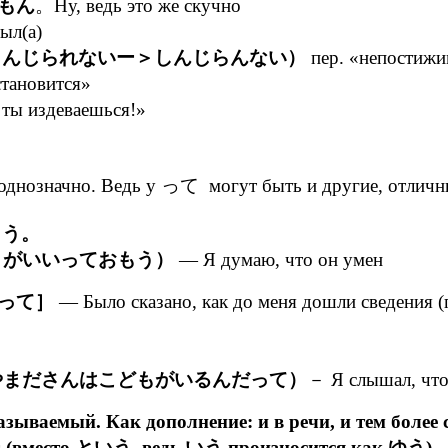
もん
。Ну, ведь это же скучно
ыл(а)
じられないー＞しんじらんない）
пер. «непостижи
становится»
 ты издеваешься!»
 однозначно. Ведь у って могут быть и другие, отличны
もう。
まがいいっておもう）
— Я думаю, что он умен
って］
— Было сказано, как до меня дошли сведения 
やまださんはこどもがいるんだって）
－ Я слышал, что 
 дополнение: и в речи, и тем более сейчас,
ー (вместо という, ведь いう произносится как ゆう).