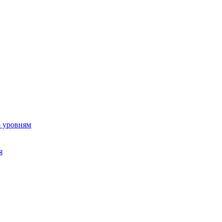
о уровням
я