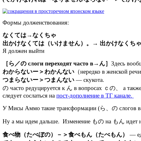
Формы долженствования:
なくては→なくちゃ
出かけなくては（いけません）。→ 出かけなくち
Я должен выйти
［ら／の слоги переходят часто в→ん］
Здесь вооб
わからないー＞わかんない
（нередко в женской речи
つまらないー＞つまんない
— скукота.
の часто редуцируется к ん в вопросах ｃの、 а также
следует сослаться на
пост-дополнение в ТГ канале.
У Мисы Аммо такие трансформации (ら、の слогов в ん
Ну а мы идем дальше. Изменение もの на もん идет не
食べ物（たべぼの）－＞食べもん（たべもん）
— е