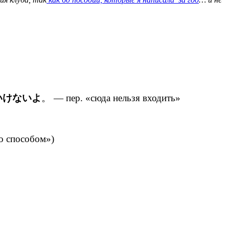
いけないよ
。 — пер. «сюда нельзя входить»
то способом»)