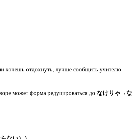
ли хочешь отдохнуть, лучше сообщить учителю
воре может форма редуцироваться до
なけりゃ→な
ならない））