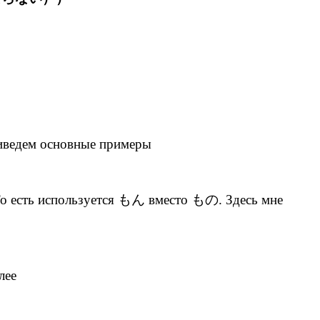
риведем основные примеры
о есть используется もん вместо もの. Здесь мне
лее