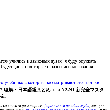
тся/ учились в языковых вузах) я буду опускать
и будут даны некоторые нюансы использования.
го учебников, которые рассматривают этот вопрос
N2 聴解・日本語総まとめ
или
N2-N1 新完全マスタ
ий.
я со списком разговорных
форм в моем пособии клуба
, которое
ия клуба, так
как 60 пособий, которые я написала за год
… и не