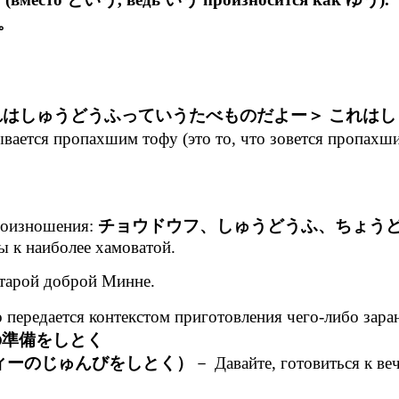
。
れはしゅうどうふっていうたべものだよー＞ これは
ывается пропахшим тофу (это то, что зовется пропа
роизношения:
チョウドウフ、しゅうどうふ、ちょう
 к наиболее хамоватой.
старой доброй Минне.
о передается контекстом приготовления чего-либо заран
の準備をしとく
ィーのじゅんびをしとく）
－ Давайте, готовиться к ве