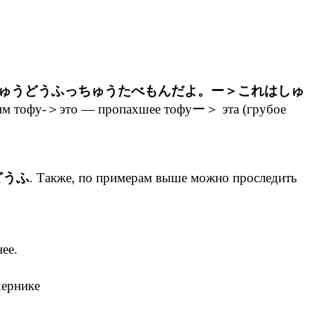
しゅうどうふっちゅうたべもんだよ。ー＞これはしゅ
хшим тофу-＞это — пропахшее тофуー＞ эта (грубое
どうふ
. Также, по примерам выше можно проследить
ее.
чернике