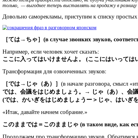
только, — выгоднее теперь выставлять на продажу
в розницу
Довольно саморекламы, приступим к списку простых
［ては→ちゃ］(в случае звонких звуков,
соответс
Например, если человек хочет сказать:
ここに入ってはいけませんよ。 (ここにはいっては
Трансформация для озвонченных звуков:
［では→じゃ（あ）］
(в начале разговора, смысл «и
では、会議をはじめましょう。→ じゃ（あ）、会
(では、かいぎをはじめましょうー＞じゃ、はいぎ
«Итак, давайте начнем собрание.»
このままでは＝このままじゃ (в таком виде, как ест
Продолжаем про трансформацию звуков. Обратимся 