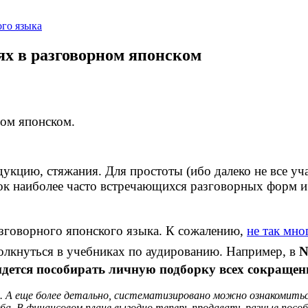
го языка
х в разговорном японском
ом японском.
кцию, стяжания. Для простоты (ибо далеко не все уча
сок наиболее часто встречающихся разговорных форм 
зговорного японского языка. К сожалению,
не так мно
толкнуться в учебниках по аудированию. Например, в
ридется пособирать личную подборку всех сокращен
. А еще более детально, систематизировано можно ознакомитьс
ба. В финансовом плане выгодно теперь продавать разные пособ