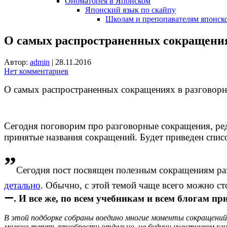
Ономатопея в Японском
Японский язык по скайпу
Школам и препопавателям японско
О самых распространенных сокращения
Автор:
admin
|
28.11.2016
Нет комментариев
О самых распространенных сокращениях в разговорн
Сегодня поговорим про разговорные сокращения, реду
принятые названия сокращений. Будет приведен спи
”
Сегодня пост посвящен полезным сокращениям ра
детально
. Обычно, с этой темой чаще всего можно с
ー. И все же, по всем учебникам и всем блогам п
В этой подборке собраны воедино многие моменты сокращений
можно теперь приобрести отдельно, не будучи участником клу