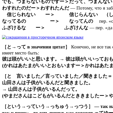
でも、つまらないものですー＞だって、つまんない
わすれたのだー＞わすれたんだ
— Потому, что я заб
信じられない ー＞ 信じらんない （しん
なってるの ー＞ なってんの
пер. «
ふざけるな ー＞ ふざけんな
— пер. «да
［と→って в значении цитат］
Конечно, не все так
имеет место быть:
彼は頭がいいと思います。→ 彼は頭がいいってお
(かれはあたまがいいとおもいますー＞かれはあた
［と 言いました／言っていました／聞きました＝
山田さんは子供がいるんだと聞きました。
→ 山田さんは子供がいるんだって。
(やまださんはこどもがいるんだとききましたー＞
［という→っていう→っちゅう→っつう］ — так называемый. Как
так и пишу», то есть пишут, как говорят ってゆ