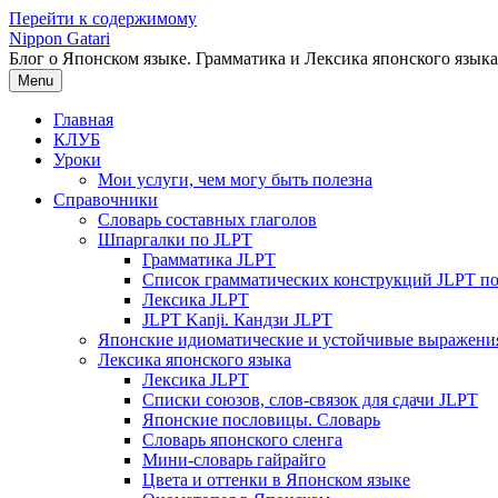
Перейти к содержимому
Nippon Gatari
Блог о Японском языке. Грамматика и Лексика японского языка
Menu
Главная
КЛУБ
Уроки
Мои услуги, чем могу быть полезна
Справочники
Словарь составных глаголов
Шпаргалки по JLPT
Грамматика JLPT
Список грамматических конструкций JLPT п
Лексика JLPT
JLPT Kanji. Кандзи JLPT
Японские идиоматические и устойчивые выражени
Лексика японского языка
Лексика JLPT
Списки союзов, слов-связок для сдачи JLPT
Японские пословицы. Словарь
Словарь японского сленга
Мини-словарь гайрайго
Цвета и оттенки в Японском языке