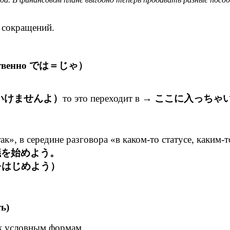
 сокращений.
твенно
では＝じゃ）
いけませんよ）
то это переходит в
→
ここに入っちゃ
так», в середине разговора «в каком-то статусе, каким-
議を始めよう。
をはじめよう）
ь)
к условным формам.