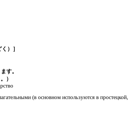
どく）］
きます。
く。）
арство
агательными (в основном используются в простецкой,