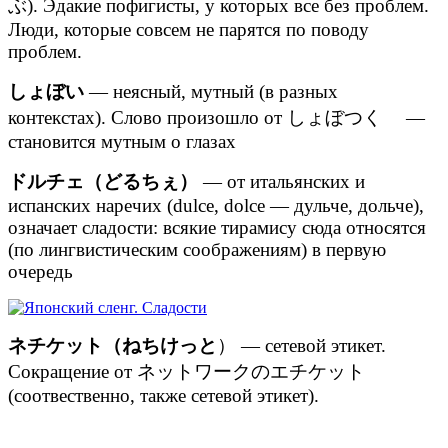
ぶ). Эдакие пофигисты, у которых все без проблем.
Люди, которые совсем не парятся по поводу
проблем.
しょぼい
— неясный, мутный (в разных
контекстах). Слово произошло от しょぼつく —
становится мутным о глазах
ドルチェ（どるちぇ）
— от итальянских и
испанских наречих (dulce, dolce — дульче, дольче),
означает сладости: всякие тирамису сюда относятся
(по лингвистическим соображениям) в первую
очередь
ネチケット（ねちけっと
） — сетевой этикет.
Сокращение от ネットワークのエチケット
(соотвественно, также сетевой этикет).