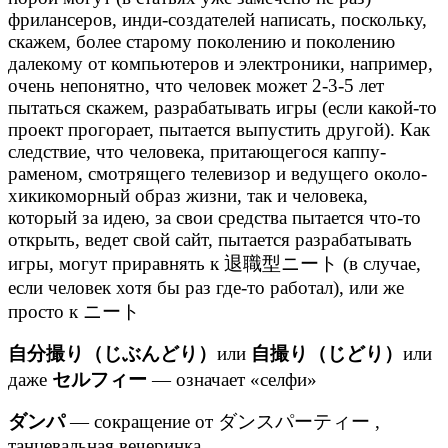
фрилансеров, инди-создателей написать, поскольку,
скажем, более старому поколению и поколению
далекому от компьютеров и электроники, например,
очень непонятно, что человек может 2-3-5 лет
пытаться скажем, разрабатывать игры (если какой-то
проект прогорает, пытается выпустить другой). Как
следствие, что человека, притающегося каппу-
раменом, смотрящего телевизор и ведущего около-
хикикоморный образ жизни, так и человека,
который за идею, за свои средства пытается что-то
открыть, ведет свой сайт, пытается разрабатывать
игры, могут приравнять к 退職型ニート (в случае,
если человек хотя бы раз где-то работал), или же
просто к ニート
自分撮り（じぶんどり）
или
自撮り（じどり）
или
даже
セルフィー
— означает «селфи»
ダンパ
— сокращение от ダンスパーティー ,
танцевальная вечеринка