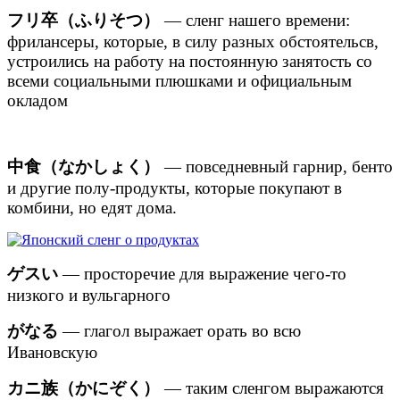
フリ卒（ふりそつ）
— сленг нашего времени:
фрилансеры, которые, в силу разных обстоятельсв,
устроились на работу на постоянную занятость со
всеми социальными плюшками и официальным
окладом
中食（なかしょく）
— повседневный гарнир, бенто
и другие полу-продукты, которые покупают в
комбини, но едят дома.
ゲスい
— просторечие для выражение чего-то
низкого и вульгарного
がなる
— глагол выражает орать во всю
Ивановскую
カニ族（かにぞく）
— таким сленгом выражаются