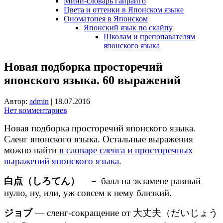
Мини-словарь гайрайго
Цвета и оттенки в Японском языке
Ономатопея в Японском
Японский язык по скайпу
Школам и препопавателям
японского языка
Новая подборка просторечий
японского языка. 60 выражений
Автор:
admin
|
18.07.2016
Нет комментариев
Новая подборка просторечий японского языка.
Сленг японского языка. Остальные выражения
можно найти
в словаре сленга и просторечных
выражений японского языка
.
白点（しろてん）
－ балл на экзамене равный
нулю, ну, или, уж совсем к нему близкий.
ジョブ
— сленг-сокращение от 大丈夫（だいじょう