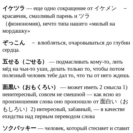
イケツラ
— еще одно сокращение от イケメン －
красавчик, смазливый парень и ツラ
（физиономия), нечто типа нашего «милый на
мордашку»
ぞっこん
－ влюбляться, очаровываться до глубин
сердца.
五せる（ごせる）
— подмасливать кому-то, лить
мёд на чьи-то уши, делать только то, чтобы потом
полезный человек тебе дал то, что ты от него ждешь
面黒い（おもくろい）
— может иметь 2 смысла 1)
неинтересный, совсем не смешной — как ясно из
произношения слова оно произошло от 面白い（お
もしろい）2) интересный, забавный, — в качестве
ехидства над первым переводом слова
ソクバッキー
— человек, который стесняет и ставит