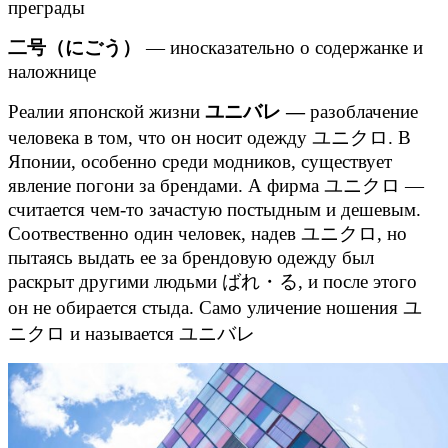
преграды
二号（にごう）
— иносказательно о содержанке и
наложнице
Реалии японской жизни
ユニバレ —
разоблачение
человека в том, что он носит одежду ユニクロ. В
Японии, особенно среди модников, существует
явление погони за брендами. А фирма ユニクロ —
считается чем-то зачастую постыдным и дешевым.
Соотвественно один человек, надев ユニクロ, но
пытаясь выдать ее за брендовую одежду был
раскрыт другими людьми ばれ・る, и после этого
он не обирается стыда. Само уличение ношения ユ
ニクロ и называется ユニバレ