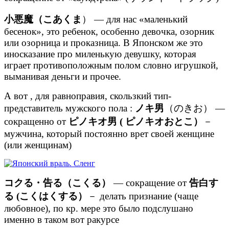
小悪魔（こあくま
） — для нас «маленький
бесенок», это ребенок, особенно девочка, озорник
или озорница и проказница. В Японском же это
иносказание про миленькую девушку, которая
играет противоположным полом словно игрушкой,
выманивая деньги и прочее.
А вот , для равноправия, скользкий тип-
представитель мужского пола :
ノキ男
（のきお） —
сокращенно от
ピノキオ男 ( ピノキオおとこ）
－
мужчина, который постоянно врет своей женщине
(или женщинам)
コクる・告る（こくる）
— сокращение от
告白す
る (こくはくする）
－ делать признание (чаще
любовное), по кр. мере это было подслушано
именно в таком вот ракурсе