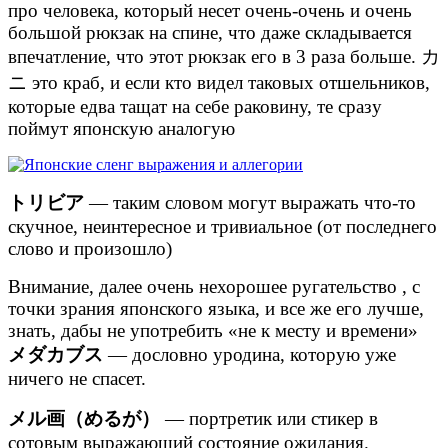
про человека, который несет очень-очень и очень
большой рюкзак на спине, что даже складывается
впечатление, что этот рюкзак его в 3 раза больше. カ
ニ это краб, и если кто видел таковых отшельников,
которые едва тащат на себе раковину, те сразу
поймут японскую аналогую
トリビア
— таким словом могут выражать что-то
скучное, неинтересное и тривиальное (от последнего
слово и произошло)
Внимание, далее очень нехорошее ругательство , с
точки зрания японского языка, и все же его лучше,
знать, дабы не употребить «не к месту и времени»
メダカブス
— дословно уродина, которую уже
ничего не спасет.
メル画（めるが）
— портретик или стикер в
сотовым выражающий состояние ожидания.