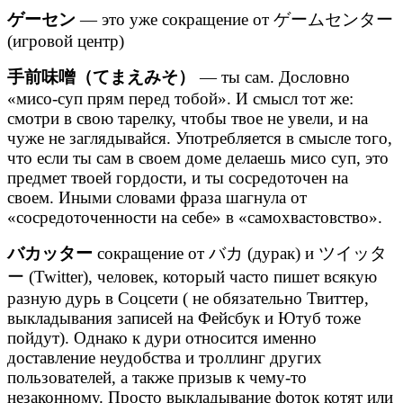
ゲーセン
— это уже сокращение от ゲームセンター
(игровой центр)
手前味噌（てまえみそ）
— ты сам. Дословно
«мисо-суп прям перед тобой». И смысл тот же:
смотри в свою тарелку, чтобы твое не увели, и на
чуже не заглядывайся. Употребляется в смысле того,
что если ты сам в своем доме делаешь мисо суп, это
предмет твоей гордости, и ты сосредоточен на
своем. Иными словами фраза шагнула от
«сосредоточенности на себе» в «самохвастовство».
バカッター
сокращение от バカ (дурак) и ツイッタ
ー (Twitter), человек, который часто пишет всякую
разную дурь в Соцсети ( не обязательно Твиттер,
выкладывания записей на Фейсбук и Ютуб тоже
пойдут). Однако к дури относится именно
доставление неудобства и троллинг других
пользователей, а также призыв к чему-то
незаконному. Просто выкладывание фоток котят или