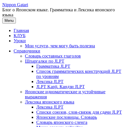
Перейти
Nippon Gatari
к
Блог о Японском языке. Грамматика и Лексика японского
содержимому
языка
Menu
Главная
КЛУБ
Уроки
Мои услуги, чем могу быть полезна
Справочники
Словарь составных глаголов
Шпаргалки по JLPT
Грамматика JLPT
Список грамматических конструкций JLPT
по уровням
Лексика JLPT
JLPT Kanji. Кандзи JLPT
Японские идиоматические и устойчивые
выражения
Лексика японского языка
Лексика JLPT
Списки союзов, слов-связок для сдачи JLPT
Японские пословицы. Словарь
Словарь японского сленга