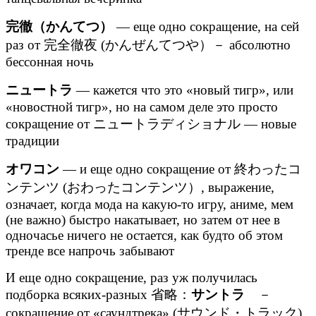
完徹（かんてつ）
— еще одно сокращение, на сей
раз от 完全徹夜 (かんぜんてつや）－ абсолютно
бессонная ночь
ニュートラ
— кажется что это «новый тигр», или
«новостной тигр», но на самом деле это просто
сокращение от ニュートラディショナル — новые
традиции
オワコン
— и еще одно сокращение от 終わったコ
ンテンツ (おわったコンテンツ）, выражение,
означает, когда мода на какую-то игру, аниме, мем
(не важно) быстро накатывает, но затем от нее в
одночасье ничего не остается, как будто об этом
тренде все напрочь забывают
И еще одно сокращение, раз уж получилась
подборка всяких-разных 省略：
サントラ
－
сокращение от «саундтрека» (サウンド・トラック)