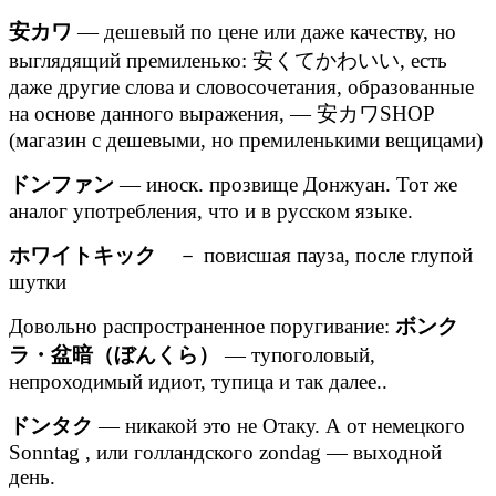
安カワ
— дешевый по цене или даже качеству, но
выглядящий премиленько: 安くてかわいい, есть
даже другие слова и словосочетания, образованные
на основе данного выражения, — 安カワSHOP
(магазин с дешевыми, но премиленькими вещицами)
ドンファン
— иноск. прозвище Донжуан. Тот же
аналог употребления, что и в русском языке.
ホワイトキック
－ повисшая пауза, после глупой
шутки
Довольно распространенное поругивание:
ボンク
ラ・盆暗（ぼんくら）
— тупоголовый,
непроходимый идиот, тупица и так далее..
ドンタク
— никакой это не Отаку. А от немецкого
Sonntag , или голландского zondag — выходной
день.