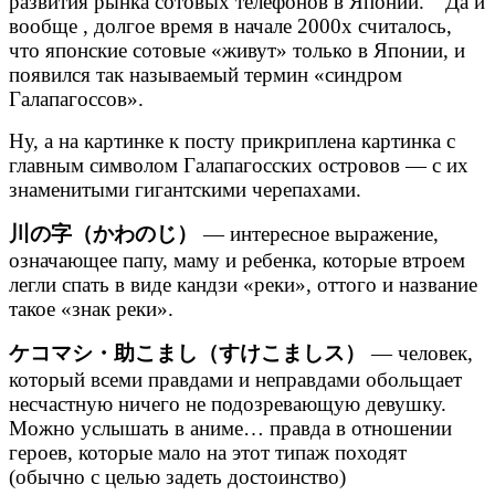
развития рынка сотовых телефонов в Японии. Да и
вообще , долгое время в начале 2000х считалось,
что японские сотовые «живут» только в Японии, и
появился так называемый термин «синдром
Галапагоссов».
Ну, а на картинке к посту прикриплена картинка с
главным символом Галапагосских островов — с их
знаменитыми гигантскими черепахами.
川の字（かわのじ）
— интересное выражение,
означающее папу, маму и ребенка, которые втроем
легли спать в виде кандзи «реки», оттого и название
такое «знак реки».
ケコマシ・助こまし（すけこましス）
— человек,
который всеми правдами и неправдами обольщает
несчастную ничего не подозревающую девушку.
Можно услышать в аниме… правда в отношении
героев, которые мало на этот типаж походят
(обычно с целью задеть достоинство)