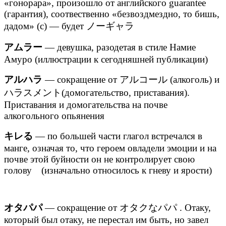
«гонорара», произошло от английского guarantee
(гарантия), соотвественно «безвоздмездно, то бишь,
дадом» (с) — будет ノーギャラ
アムラー
— девушка, разодетая в стиле Намие
Амуро (иллюстрации к сегодняшней публикации)
アルハラ
— сокращение от アルコール (алкоголь) и
ハラスメント(домогательство, приставания).
Приставания и домогательства на почве
алкогольного опьянения
キレる
— по большей части глагол встречался в
манге, означая то, что героем овладели эмоции и на
почве этой буйности он не контролирует свою
голову (изначально относилось к гневу и ярости)
オタパパ
— сокращение от オタクなパパ . Отаку,
который был отаку, не перестал им быть, но завел