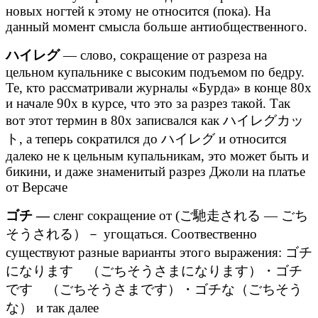
новых ногтей к этому не относится (пока). На
данный момент смысла больше антиобщественного.
ハイレグ
— слово, сокращение от разреза на
цельном купальнике с высоким подъемом по бедру.
Те, кто рассматривали журналы «Бурда» в конце 80х
и начале 90х в курсе, что это за разрез такой. Так
вот этот термин в 80х записвался как ハイレグカッ
ト, а теперь сократился до ハイレグ и относится
далеко не к цельным купальникам, это может быть и
бикини, и даже знаменитый разрез Джоли на платье
от Версаче
ゴチ —
сленг сокращение от (ご馳走される — ごち
そうされる）－ угощаться. Соотвественно
существуют разные варианты этого выражения: ゴチ
になります （ごちそうさまになります）・ゴチ
です （ごちそうさまです）・ゴチな（ごちそう
な） и так далее