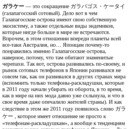
ガラケー
— это сокращение ガラパゴス・ケータイ
(галапагосский сотовый). Дело вот в чем
Галапагосские острова имеют свою собственную
экосистему, а также отдельные виды эндемиков,
которые нигде больше в мире не встречаются.
Впрочем, в этом отношении впереди планеты всей
все-таки Австралия, но… Японцам почему-то
понравились именно Галапагосские острова,
наверное, потому, что там обитают знаменитые
черепахи. Так вот, острова развивались по-своему, и
рынок сотовых телефонов в Японии развивался не
совсем так, как он развивался в других странах мира
(вспомнить только телефоны-раскладушки, которые
в 2011 году начали убирать из оборота, в то время,
как в мире на них мода давно уже схлынула, и что в
свое время даже опечалило жителей страны). И как
следствие в этом же 2011 году появилось слово ガラ
ケー , которое имеет отношение не просто к
«телефонам-раскладушкам», а вообще к тенденциям