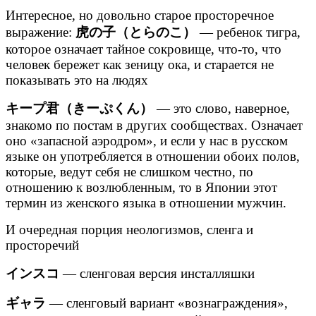
Интересное, но довольно старое просторечное
выражение:
虎の子（とらのこ）
— ребенок тигра,
которое означает тайное сокровище, что-то, что
человек бережет как зеницу ока, и старается не
показывать это на людях
キープ君（きーぷくん）
— это слово, наверное,
знакомо по постам в других сообществах. Означает
оно «запасной аэродром», и если у нас в русском
языке он употребляется в отношении обоих полов,
которые, ведут себя не слишком честно, по
отношению к возлюбленным, то в Японии этот
термин из женского языка в отношении мужчин.
И очередная порция неологизмов, сленга и
просторечий
インスコ
— сленговая версия инсталляшки
ギャラ
— сленговый вариант «вознаграждения»,