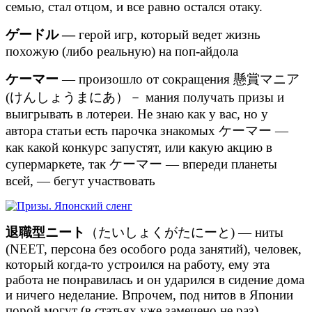
семью, стал отцом, и все равно остался отаку.
ゲードル —
герой игр, который ведет жизнь
похожую (либо реальную) на поп-айдола
ケーマー
— произошло от сокращения 懸賞マニア
(けんしょうまにあ）－ мания получать призы и
выигрывать в лотереи. Не знаю как у вас, но у
автора статьи есть парочка знакомых ケーマー —
как какой конкурс запустят, или какую акцию в
супермаркете, так ケーマー — впереди планеты
всей, — бегут участвовать
退職型ニート
（たいしょくがたにーと) — ниты
(NEET, персона без особого рода занятий), человек,
который когда-то устроился на работу, ему эта
работа не понравилась и он ударился в сидение дома
и ничего неделание. Впрочем, под нитов в Японии
порой могут (в статьях уже замечено не раз)