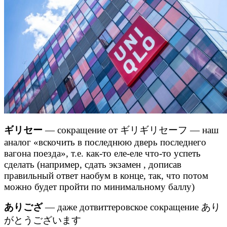
ギリセー
— сокращение от ギリギリセーフ — наш
аналог «вскочить в последнюю дверь последнего
вагона поезда», т.е. как-то еле-еле что-то успеть
сделать (например, сдать экзамен , дописав
правильный ответ наобум в конце, так, что потом
можно будет пройти по минимальному баллу)
ありござ
— даже дотвиттеровское сокращение あり
がとうございます