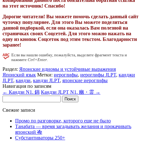
копировании данного поста обязательна обратная ссылка
на этот источник! Спасибо!
Дорогие читатели! Вы можете помочь сделать данный сайт
чуточку популярнее. Для этого Вы можете поделиться
данной подборкой, если она оказалась Вам полезной на
страничках своих Соцсетей. Для этого можно нажать на
одну из кнопок Соцсеток под этим текстом. Благодарности
заранее!
Если вы нашли ошибку, пожалуйста, выделите фрагмент текста и
нажмите
Ctrl+Enter
.
Раздел:
Японские идиомы и устойчивые выражения
Японский язык
Метки:
иероглифы
,
иероглифы JLPT
,
канджи
JLPT
,
кандзи
,
кандзи JLPT
,
японские иероглифы
Навигация по записям
←
Кандзи N1. 錦
Кандзи JLPT N1. 幽・霊
→
Найти:
Свежие записи
Промо по разговорке, которого еще не было
Танабата — время загадывать желания и прокачивать
японский 🎋
Субстантиваторы 250+