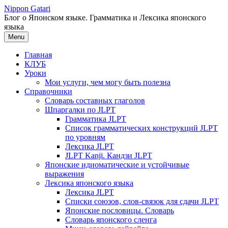
Перейти
Nippon Gatari
к
Блог о Японском языке. Грамматика и Лексика японского
содержимому
языка
Menu
Главная
КЛУБ
Уроки
Мои услуги, чем могу быть полезна
Справочники
Словарь составных глаголов
Шпаргалки по JLPT
Грамматика JLPT
Список грамматических конструкций JLPT
по уровням
Лексика JLPT
JLPT Kanji. Кандзи JLPT
Японские идиоматические и устойчивые
выражения
Лексика японского языка
Лексика JLPT
Списки союзов, слов-связок для сдачи JLPT
Японские пословицы. Словарь
Словарь японского сленга