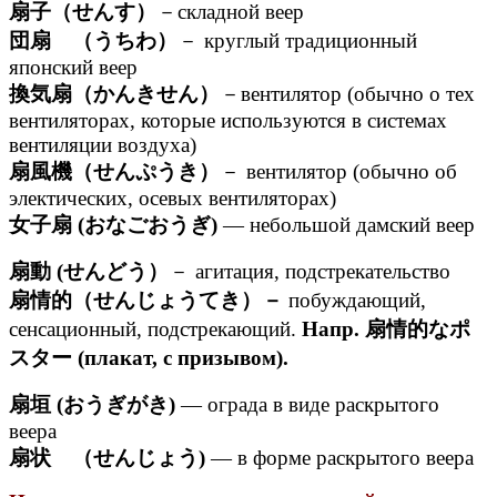
扇子（せんす）
－складной веер
団扇 （うちわ）
－ круглый традиционный
японский веер
換気扇（かんきせん）
－вентилятор (обычно о тех
вентиляторах, которые используются в системах
вентиляции воздуха)
扇風機（せんぷうき）
－ вентилятор (обычно об
электических, осевых вентиляторах)
女子扇 (おなごおうぎ)
— небольшой дамский веер
扇動 (せんどう）
－ агитация, подстрекательство
扇情的（せんじょうてき）－
побуждающий,
сенсационный, подстрекающий.
Напр. 扇情的なポ
スター (плакат, с призывом).
扇垣 (おうぎがき)
— ограда в виде раскрытого
веера
扇状 （せんじょう)
— в форме раскрытого веера