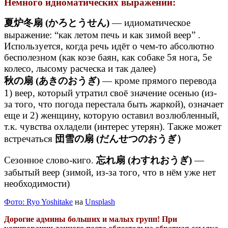
Немного идиоматических выражений:
夏炉冬扇 (かろとうせん)
— идиоматическое
выражение: “как летом печь и как зимой веер” .
Используется, когда речь идёт о чем-то абсолютно
бесполезном (как козе баян, как собаке 5я нога, 5е
колесо, лысому расческа и так далее)
秋の扇 (あきのおうぎ)
— кроме прямого перевода
1) веер, который утратил своё значение осенью (из-
за того, что погода перестала быть жаркой), означает
еще и 2) женщину, которую оставил возлюбленный,
т.к. чувства охладели (интерес утерян). Также может
встречаться
団雪の扇 (だんせつのおうぎ）
Сезонное слово-киго.
忘れ扇 (わすれおうぎ)
—
забытый веер (зимой, из-за того, что в нём уже нет
необходимости)
Фото: Ryo Yoshitake
на
Unsplash
Дорогие админы больших и малых групп! При