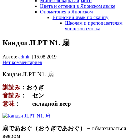
Мини-словарь гайрайго
Цвета и оттенки в Японском языке
Ономатопея в Японском
Японский язык по скайпу
Школам и препопавателям
японского языка
Кандзи JLPT N1. 扇
Автор:
admin
|
15.08.2019
Нет комментариев
Кандзи JLPT N1. 扇
訓読み
：おうぎ
音読み
： セン
意味
： складной веер
扇であおぐ（おうぎであおぐ）
－обмахиваться
веером