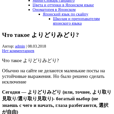
Мини-словарь гайрайго
Цвета и оттенки в Японском языке
Ономатопея в Японском
Японский язык по скайпу
Школам и препопавателям
японского языка
Что такое よりどりみどり?
Автор:
admin
|
08.03.2018
Нет комментариев
Что такое よりどりみどり?
Обычно на сайте не делаются маленькие посты на
устойчивые выражения. Но было решено сделать
исключение
Сегодня — よりどりみどり (или, точнее, より取り
見取り/選り取り見取り)- богатый выбор (не
знаешь с чего и начать, глаза разбегаются, 選択
が自由)