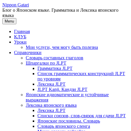
Перейти
Nippon Gatari
к
Блог о Японском языке. Грамматика и Лексика японского
содержимому
языка
Menu
Главная
КЛУБ
Уроки
Мои услуги, чем могу быть полезна
Справочники
Словарь составных глаголов
Шпаргалки по JLPT
Грамматика JLPT
Список грамматических конструкций JLPT
по уровням
Лексика JLPT
JLPT Kanji. Кандзи JLPT
Японские идиоматические и устойчивые
выражения
Лексика японского языка
Лексика JLPT
Списки союзов, слов-связок для сдачи JLPT
Японские пословицы. Словарь
Словарь японского сленга