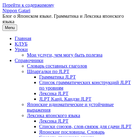
Перейти к содержимому
Nippon Gatari
Блог о Японском языке. Грамматика и Лексика японского
языка
Menu
Главная
КЛУБ
Уроки
Мои услуги, чем могу быть полезна
Справочники
Словарь составных глаголов
Шпаргалки по JLPT
Грамматика JLPT
Список грамматических конструкций JLPT
по уровням
Лексика JLPT
JLPT Kanji. Кандзи JLPT
Японские идиоматические и устойчивые
выражения
Лексика японского языка
Лексика JLPT
Списки союзов, слов-связок для сдачи JLPT
Японские пословицы. Словарь