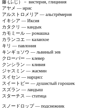
藤 (ふじ）－ вистерия, глициния
アヤメ — ирис
アルストロメリア — альстрёмерия
イキシア — Иксия
カタクリ — кандык
カモミール — ромашка
カランコエ — каланхое
キリ — павлония
キンギョソウ — львиный зев
クローバー — клевер
クンシラン — кливия
ジャスミン — жасмин
スイセン — нарцисс
スイートピー — душистый горошек
スズラン — ландыш
スターチス — статица
スノードロップ — подснежник