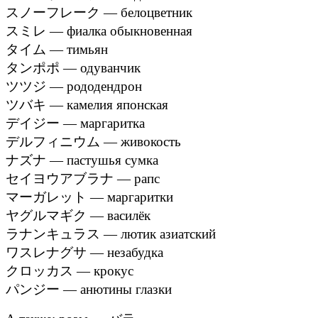
スノーフレーク — белоцветник
スミレ — фиалка обыкновенная
タイム — тимьян
タンポポ — одуванчик
ツツジ — рододендрон
ツバキ — камелия японская
デイジー — маргаритка
デルフィニウム — живокость
ナズナ — пастушья сумка
セイヨウアブラナ — рапс
マーガレット — маргаритки
ヤグルマギク — василёк
ラナンキュラス — лютик азиатский
ワスレナグサ — незабудка
クロッカス — крокус
パンジー — анютины глазки