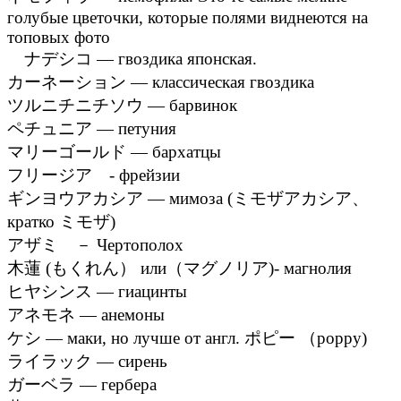
голубые цветочки, которые полями виднеются на
топовых фото
ナデシコ — гвоздика японская.
カーネーション — классическая гвоздика
ツルニチニチソウ — барвинок
ペチュニア — петуния
マリーゴールド — бархатцы
フリージア - фрейзии
ギンヨウアカシア — мимоза (ミモザアカシア、
кратко ミモザ)
アザミ － Чертополох
木蓮 (もくれん） или（マグノリア)- магнолия
ヒヤシンス — гиацинты
アネモネ — анемоны
ケシ — маки, но лучше от англ. ポピー （poppy)
ライラック — сирень
ガーベラ — гербера