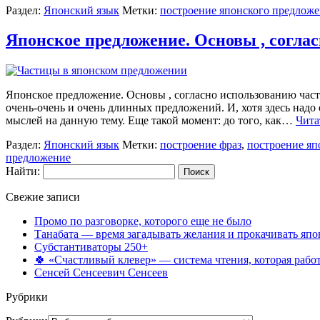
Раздел:
Японский язык
Метки:
построение японского предлож
Японское предложение. Основы , согла
Японское предложение. Основы , согласно использованию части
очень-очень и очень длинных предложений. И, хотя здесь надо
мыслей на данную тему. Еще такой момент: до того, как…
Чита
Раздел:
Японский язык
Метки:
построение фраз
,
построение яп
предложение
Найти:
Свежие записи
Промо по разговорке, которого еще не было
Танабата — время загадывать желания и прокачивать япо
Субстантиваторы 250+
🍀 «Счастливый клевер» — система чтения, которая работ
Сенсей Сенсеевич Сенсеев
Рубрики