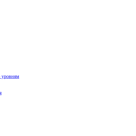
о уровням
я