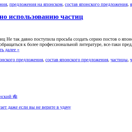
ения
,
предложения на японском
,
состав японского предложения
,
сно использованию частиц
ц Не так давно поступила просьба создать серию постов о япон
 обращаться к более профессиональной литературе, все-таки пр
ть далее »
онского предложения
,
состав японского предложения
,
частицы
,
нский 🎋
ает даже если вы не верите в удачу