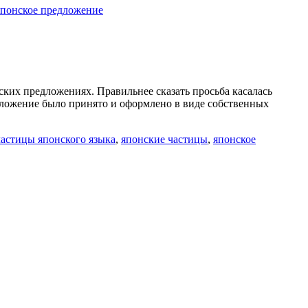
японское предложение
ских предложениях. Правильнее сказать просьба касалась
едложение было принято и оформлено в виде собственных
частицы японского языка
,
японские частицы
,
японское