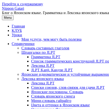
Перейти к содержимому
Nippon Gatari
Блог о Японском языке. Грамматика и Лексика японского языка
Menu
Главная
КЛУБ
Уроки
Мои услуги, чем могу быть полезна
Справочники
Словарь составных глаголов
Шпаргалки по JLPT
Грамматика JLPT
Список грамматических конструкций JLPT п
Лексика JLPT
JLPT Kanji. Кандзи JLPT
Японские идиоматические и устойчивые выражени
Лексика японского языка
Лексика JLPT
Списки союзов, слов-связок для сдачи JLPT
Японские пословицы. Словарь
Словарь японского сленга
Мини-словарь гайрайго
Цвета и оттенки в Японском языке