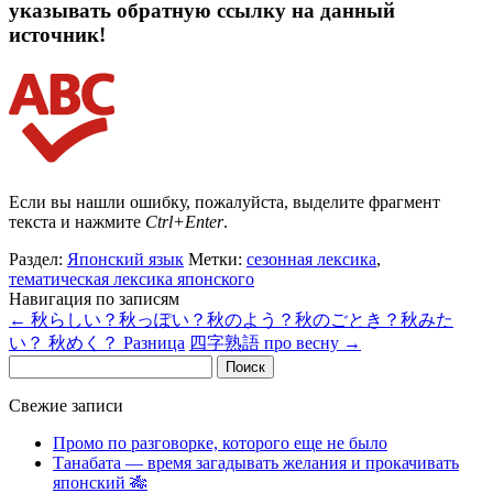
указывать обратную ссылку на данный
источник!
Если вы нашли ошибку, пожалуйста, выделите фрагмент
текста и нажмите
Ctrl+Enter
.
Раздел:
Японский язык
Метки:
сезонная лексика
,
тематическая лексика японского
Навигация по записям
←
秋らしい？秋っぽい？秋のよう？秋のごとき？秋みた
い？ 秋めく？ Разница
四字熟語 про весну
→
Найти:
Свежие записи
Промо по разговорке, которого еще не было
Танабата — время загадывать желания и прокачивать
японский 🎋