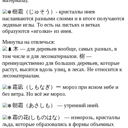
материала).
樹霜（じゅそう）- кристаллы инея
наслаиваются разными слоями и в итоге получаются
ледяные иглы. То есть на листьях и ветках
образуются «иголки» из инея.
Минутка на отвлечься:
木 — для деревьев вообще, самых разных, в
том числе и для лесоматериалов. 樹 —
преимущественно для больших деревьев, которые
растут, высятся вдоль улиц, в лесах. Не относится к
лесоматериалам.
霜凪（しもなぎ）ー мороз при ясном небе и
без ветра. Но всё же мороз.
朝霜（あさしも） — утренний иней.
霜の花(しものはな） — изморозь, кристаллы
льда, которые образовались в формы объемных