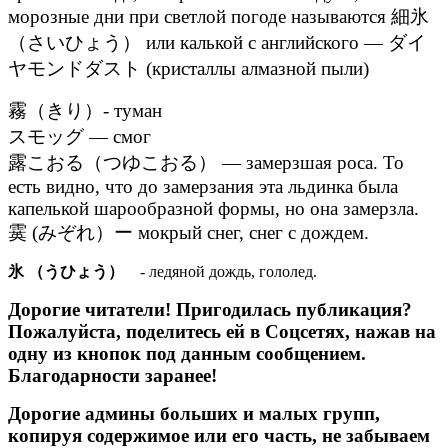
морозные дни при светлой погоде называются 細氷
（さいひょう） или калькой с английского — ダイ
ヤモンドダスト (кристаллы алмазной пыли)
霧（きり）- туман
スモッグ — смог
露こおる（つゆこおる） — замерзшая роса. То
есть видно, что до замерзания эта льдинка была
капелькой шарообразной формы, но она замерзла.
霙 (みぞれ）ー мокрый снег, снег с дождем.
氷 （うひょう）
- ледяной дождь, гололед.
Дорогие читатели! Пригодилась публикация?
Пожалуйста, поделитесь ей в Соцсетях, нажав на
одну из кнопок под данным сообщением.
Благодарности заранее!
Дорогие админы больших и малых групп,
копируя содержимое или его часть, не забываем