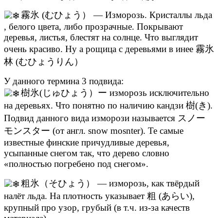
霧氷 (むひょう） — Изморозь. Кристаллы льда
, белого цвета, либо прозрачные. Покрывают
деревья, листья, блестят на солнце. Что выглядит
очень красиво. Ну а рощица с деревьями в инее 霧氷
林 (むひょうりん）
У данного термина 3 подвида:
樹氷(じゅひょう）ー изморозь исключительно
на деревьях. Что понятно по наличию кандзи 樹(き).
Подвид данного вида изморози называется スノー
モンスター (от англ. snow mosnter). Те самые
известные финские причудливые деревья,
усыпанные снегом так, что дерево словно
«полностью погребено под снегом».
粗氷（そひょう） — изморозь, как твёрдый
налёт льда. На плотность указывает 粗 (あらい),
крупный про узор, грубый (в т.ч. из-за качеств