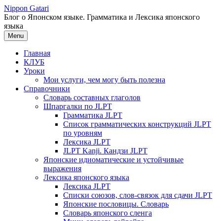
Перейти
Nippon Gatari
к
Блог о Японском языке. Грамматика и Лексика японского
содержимому
языка
Menu
Главная
КЛУБ
Уроки
Мои услуги, чем могу быть полезна
Справочники
Словарь составных глаголов
Шпаргалки по JLPT
Грамматика JLPT
Список грамматических конструкций JLPT
по уровням
Лексика JLPT
JLPT Kanji. Кандзи JLPT
Японские идиоматические и устойчивые
выражения
Лексика японского языка
Лексика JLPT
Списки союзов, слов-связок для сдачи JLPT
Японские пословицы. Словарь
Словарь японского сленга