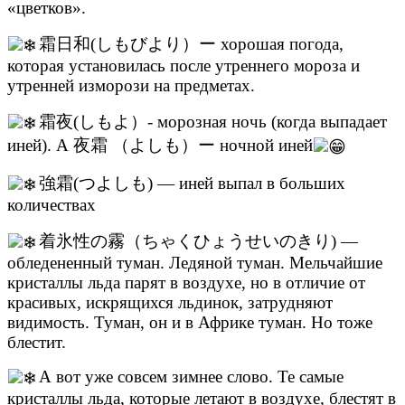
«цветков».
霜日和(しもびより）ー хорошая погода,
которая установилась после утреннего мороза и
утренней изморози на предметах.
霜夜(しもよ）- морозная ночь (когда выпадает
иней). А 夜霜 （よしも）ー ночной иней
強霜(つよしも) — иней выпал в больших
количествах
着氷性の霧（ちゃくひょうせいのきり) —
обледененный туман. Ледяной туман. Мельчайшие
кристаллы льда парят в воздухе, но в отличие от
красивых, искрящихся льдинок, затрудняют
видимость. Туман, он и в Африке туман. Но тоже
блестит.
А вот уже совсем зимнее слово. Те самые
кристаллы льда, которые летают в воздухе, блестят в