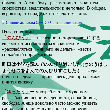
помешает! А еще будут рассматриваться контекст
спокойствия, медлительности и не только. В общем,
вероятно, это поддержит начало темы дня.
Итак, синонимы
「のんびり」
— неспешно, неторопливо. С する
еще может использоваться в контексте
«расслабляться», «ничего не делать», «вести
спокойный образ жизни»
昨日は小説を読んでのんびり過ごした.(きのうはし
ょうせつをよんでのんびりすごした.)
— вчера я
ничего не делал, — провел весь день прохлаждаясь
и читая книжку
「ゆったり」
ー употребляется с чувством
расслабления, непринужденности, спокойствия,
свободы. А еще довольно часто можно увидеть
слово с состоянием душевного равновесия.