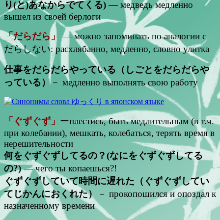
り(と)あなからでてくる)
— медведь медленно
вышел из своей берлоги
「だらだら」
— можно запоминать по аналогии с
だらしない: расхлябанно, медленно, словно улитка
仕事をだらだらやっている（しごとをだらだらや
っている）
－ медленно выполнять свою работу
「ぐずぐず」
ーплестись, быть медлительным (в т.ч.
при колебании), мешкать, колебаться, терять время в
нерешительности
何をぐずぐずしてるの？(なにをぐずぐずしてる
の?)
— чего ты копаешься?!
ぐずぐずしていて時間に遅れた（ぐずぐずしてい
てじかんにおくれた）
－ прокопошился и опоздал к
назначенному времени