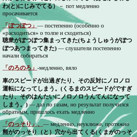
わ(と)にじみでてる）
－ пот медленно
просачивается
「ぼつぼつ」
— постепенно (особенно о
«расходиться» о толпе и сходиться)
聴衆がぼつぼつ集まってきた(ちょうしゅうがぼつ
ぼつあつまってきた)
— слушатели постепенно
начали собираться
「のろのろ」
-медленно, вяло
車のスピードが出過ぎたり、その反対にノロノロ
運転になってしまう。(くるまのスピードがですぎ
たり、そのはんたいにノロノロうんてんになって
しまう。)
— дал по газам, но результат получился
обратным, пришлось ехать медленно
「のっそり」、
— медленно, неуклюже, протяжно
熊がのっそり（と）穴から出てくる(くまがのっそ