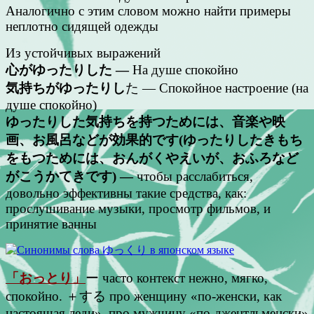
Аналогично с этим словом можно найти примеры
неплотно сидящей одежды
Из устойчивых выражений
心がゆったりした —
На душе спокойно
気持ちがゆったりし
た — Спокойное настроение (на
душе спокойно)
ゆったりした気持ちを持つためには、音楽や映
画、お風呂などが効果的です(ゆったりしたきもち
をもつためには、おんがくやえいが、おふろなど
がこうかてきです) —
чтобы расслабиться,
довольно эффективны такие средства, как:
прослушивание музыки, просмотр фильмов, и
принятие ванны
「おっとり」
ー часто контекст нежно, мягко,
спокойно. ＋する про женщину «по-женски, как
настоящая леди», про мужчину «по-джентльменски»