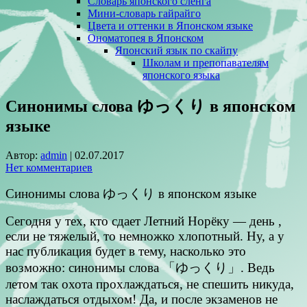
Словарь японского сленга
Мини-словарь гайрайго
Цвета и оттенки в Японском языке
Ономатопея в Японском
Японский язык по скайпу
Школам и препопавателям
японского языка
Синонимы слова ゆっくり в японском
языке
Автор:
admin
|
02.07.2017
Нет комментариев
Синонимы слова ゆっくり в японском языке
Сегодня у тех, кто сдает Летний Норёку — день ,
если не тяжелый, то немножко хлопотный. Ну, а у
нас публикация будет в тему, насколько это
возможно: синонимы слова 「ゆっくり」. Ведь
летом так охота прохлаждаться, не спешить никуда,
наслаждаться отдыхом! Да, и после экзаменов не