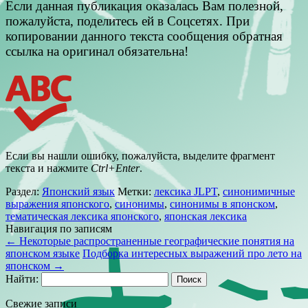
Если данная публикация оказалась Вам полезной,
пожалуйста, поделитесь ей в Соцсетях. При
копировании данного текста сообщения обратная
ссылка на оригинал обязательна!
Если вы нашли ошибку, пожалуйста, выделите фрагмент
текста и нажмите
Ctrl+Enter
.
Раздел:
Японский язык
Метки:
лексика JLPT
,
синонимичные
выражения японского
,
синонимы
,
синонимы в японском
,
тематическая лексика японского
,
японская лексика
Навигация по записям
←
Некоторые распространенные географические понятия на
японском языке
Подборка интересных выражений про лето на
японском
→
Найти:
Свежие записи