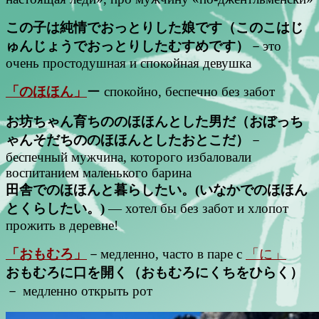
この子は純情でおっとりした娘です（このこはじ
ゅんじょうでおっとりしたむすめです）
－это
очень простодушная и спокойная девушка
「のほほん」
ー спокойно, беспечно без забот
お坊ちゃん育ちののほほんとした男だ（おぼっち
ゃんそだちののほほんとしたおとこだ）
－
беспечный мужчина, которого избаловали
воспитанием маленького барина
田舎でのほほんと暮らしたい。(いなかでのほほん
とくらしたい。)
— хотел бы без забот и хлопот
прожить в деревне!
「おもむろ」
－медленно, часто в паре с
「に」
おもむろに口を開く（おもむろにくちをひらく）
－ медленно открыть рот