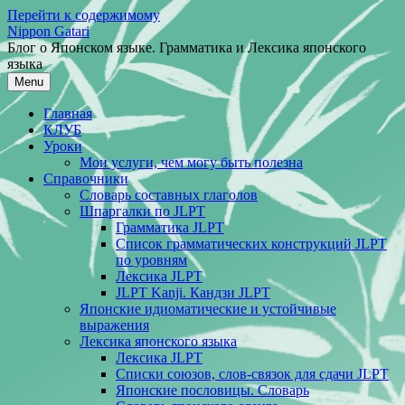
Перейти к содержимому
Nippon Gatari
Блог о Японском языке. Грамматика и Лексика японского
языка
Menu
Главная
КЛУБ
Уроки
Мои услуги, чем могу быть полезна
Справочники
Словарь составных глаголов
Шпаргалки по JLPT
Грамматика JLPT
Список грамматических конструкций JLPT
по уровням
Лексика JLPT
JLPT Kanji. Кандзи JLPT
Японские идиоматические и устойчивые
выражения
Лексика японского языка
Лексика JLPT
Списки союзов, слов-связок для сдачи JLPT
Японские пословицы. Словарь