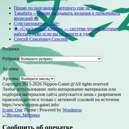
Промо по разговорке, которого еще не было
Танабата — время загадывать желания и прокачивать
японский 🎋
Субстантиваторы 250+
🍀 «Счастливый клевер» — система чтения, которая
работает даже если вы не верите в удачу
Сенсей Сенсеевич Сенсеев
Рубрики
Рубрики
Архивы
Архивы
Copyright 2015-2026 Nippon-Gatari @All rights reserved
Любое использование либо копирование материалов или
подборки материалов сайта допускается лишь с разрешения
правообладателя и только с активной ссылкой на источник
https://www.nippon-gatari.info/
Iconic One
Theme | Powered by
Wordpress
Сообщить об опечатке