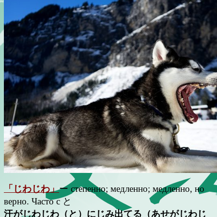
「じわじわ」
ー степенно; медленно; медленно, но
верно. Часто с と
汗がじわじわ（と）にじみ出てる（あせがじわじ