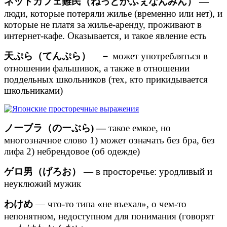
ネットカフェ難民（ねっとかふぇなんみん） —
люди, которые потеряли жилье (временно или нет), и
которые не платя за жилье-аренду, проживают в
интернет-кафе. Оказывается, и такое явление есть
天ぷら（てんぷら） －
может употребляться в
отношении фальшивок, а также в отношении
поддельных школьников (тех, кто прикидывается
школьниками)
ノーブラ（のーぶら) —
такое емкое, но
многозначное слово 1) может означать без бра, без
лифа 2) небрендовое (об одежде)
ゲロ男（げろお）
— в просторечье: уродливый и
неуклюжий мужик
わけめ
— что-то типа «не въехал», о чем-то
непонятном, недоступном для понимания (говорят