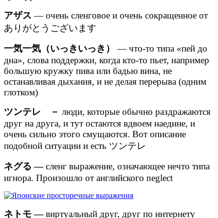
アザス
— очень сленговое и очень сокращенное от
ありがとうございます
一気一気（いっきいっき）
— что-то типа «пей до
дна», слова поддержки, когда кто-то пьет, например
большую кружку пива или бадью вина, не
останавливая дыхания, и не делая перерыва (одним
глотком)
ツンテレ －
люди, которые обычно раздражаются
друг на друга, и тут остаются вдвоем наедине, и
очень сильно этого смущаются. Вот описание
подобной ситуации и есть ツンテレ
ネグる —
сленг выражение, означающее нечто типа
игнора. Произошло от английского neglect
ネトモ —
виртуальный друг, друг по интернету