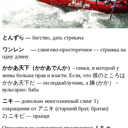
とんずら —
бегство, дать стрекача
ワンレン —
сленгово-просторечное — стрижка на
одну длину
かかあ天下（かかあでんか）-
семья, в которой у
жены больше прав и власти. Если, что 彼のところは
かかあ天下だ — он подкаблучник, а 嬶 (かか）－
вульгарно: баба
ニキ —
довольно многозначный сленг 1)
сокращение от アニキ (старший брат, братан)
2) ニキビ — прыщи
Относительно устаревшее просторечие
んちゃ
—