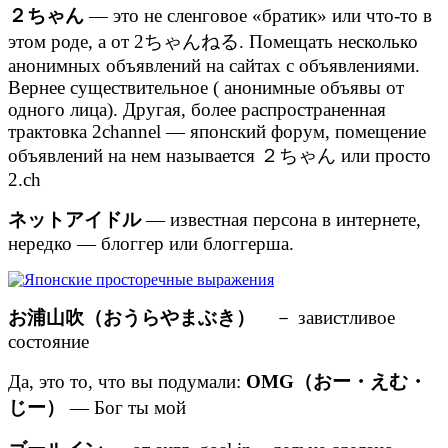
２ちゃん
— это не сленговое «братик» или что-то в
этом роде, а от 2ちゃんねる. Помещать несколько
анонимных объявлений на сайтах с объявлениями.
Вернее существительное ( анонимные объявы от
одного лица). Другая, более распространенная
трактовка 2channel — японский форум, помещение
объявлений на нем называется ２ちゃん или просто
2.ch
ネットアイドル
— известная персона в интернете,
нередко — блоггер или блоггерша.
お浦山吹（おうらやまぶき）
－ завистливое
состояние
Да, это то, что вы подумали:
OMG（おー・えむ・
じー）
— Бог ты мой