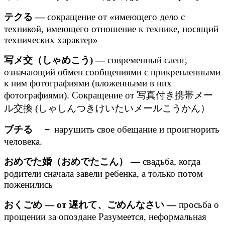
テクる —
сокращение от «имеющего дело с
техникой, имеющего отношение к технике, носящий
технических характер»
写メ交（しゃめこう) —
современный сленг,
означающий обмен сообщениями с прикрепленными
к ним фотографиями (вложенными в них
фотографиями). Сокращение от 写真付き携帯メー
ル交換 (しゃしんつきけいたいメールこうかん）
ブチる －
нарушить свое обещание и проигнорить
человека.
おめでた婚（おめでたこん） —
свадьба, когда
родители сначала завели ребенка, а только потом
поженились
おくごめ — от 遅れて、ごめんなさい —
просьба о
прощении за опоздане Разумеется, неформальная