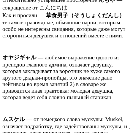
сокращение от こんにちは
Как и просили —
草食男子（そうしょくだんし）
—
те самые травоядные, обмякшие парни, которым
особо не интересны свидания, которые даже могут
сторониться девушек и отношений вместе с ними.
オヤジギャル —
любимое выражение одного из
преподов главного админа, означает девушку,
которая закладывает за воротник не хуже самого
крутого дядьки-пропойцы, это значение дано
нейтивом во время занятий 2) в словаре же
приводится иная трактовка: молодая девушка,
которая ведет себя словно пыльный старикан
ムスケル —
от немецкого слова мускулы: Muskel,
означает подработку, где задействованы мускулы, и ,
возможно, даже приходится «тянуть жилы»