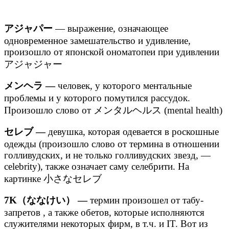
アジャパー
— выражение, означающее
одновременное замешательство и удивление,
произошло от японской ономатопеи при удивлении
アジャジャー
メンヘラ —
человек, у которого ментальные
проблемы и у которого помутился рассудок.
Произошло слово от メンタルヘルス (mental health)
セレブ —
девушка, которая одевается в роскошные
одежды (произошло слово от термина в отношении
голливудских, и не только голливудских звезд, —
celebrity), также означает саму селебрити. На
картинке 小さなセレブ
7K（ななけい） —
термин произошел от табу-
запретов , а также обетов, которые исполняются
служителями некоторых фирм, в т.ч. и IT. Вот из