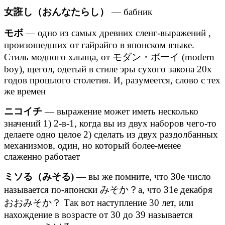
女誑し（おんなたらし）
— бабник
モボ
— одно из самых древних сленг-выражений ,
произошедших от гайрайго в японском языке.
Стиль модного хлыща, от モダン・ボーイ (modern
boy), щегол, одетый в стиле эры сухого закона 20х
годов прошлого столетия. И, разумеется, слово с тех
же времен
ニコイチ
— выражение может иметь несколько
значений 1) 2-в-1, когда вы из двух наборов чего-то
делаете одно целое 2) сделать из двух раздолбанных
механизмов, один, но который более-менее
слаженно работает
ミソる（みそる)
— вы же помните, что 30е число
называется по-японски みそか？а, что 31е декабря
おおみそか？ Так вот наступление 30 лет, или
нахождение в возрасте от 30 до 39 называется