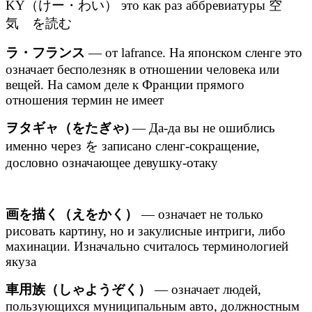
KY（けー・わい） это как раз аббревиатуры 空
気 を読む
ラ・フランス
— от lafrance. На японском сленге это
означает бесполезняк в отношении человека или
вещей. На самом деле к Франции прямого
отношения термин не имеет
ヲタギャ（をたぎゃ)
— Да-да вы не ошиблись
именно через を записано сленг-сокращение,
дословно означающее девушку-отаку
画を描く（えをかく）
— означает не только
рисовать картину, но и закулисные интриги, либо
махинации. Изначально считалось терминологией
якуза
車用族（しゃようぞく）
— означает людей,
пользующихся муниципальным авто, должностным