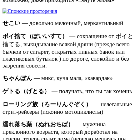
せこい —
довольно мелочный, меркантильный
ポイ捨て（ぽいいすて） —
сокращение от ポイと
捨てる, выкидывание всякой дряни (прежде всего
бычков от сигарет, открытых пивных банок или
пластиковых бутылок ) по дороге, спокойно и без
зазрения совести.
ちゃんぽん —
микс, куча мала, «кавардак»
ゲトる（げとる） —
получать, что ты так хочешь
ローリング族（ろーりんぐぞく） —
нелегальные
стрит-рейсеры (исконно мотоциклисты)
濡れ落ち葉（ぬれおちば） —
мужчина
преклонного возраста, который доработал на
пенсии, теперь сидит дома (нередко мешаясь под