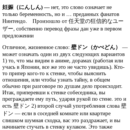
妊娠（にんしん) —
нет, это слово означает не
только беременность, но и … преданных фанатов
Нинтендо. Произошло от 任天堂の狂信的なユー
ザー, собственно перевод фразы дан уже в первом
предложении
Отличное, жизненное слово:
壁ドン（かべどん）
—
может означать один из двух следующих вариантов
1) то, что мы видим в аниме, дорамах (работая или
учась в Японии, все же это не часто увидишь). Кто-
то припер кого-то к стенке, чтобы выяснить
отношения, или чтобы узнать тайну, в общем
обычно при разговоре по душам дело происходит.
Итак, приперевши к стенке собеседника, вы
преграждаете ему путь, ударяя рукой по стене. это и
есть 壁ドン 2) второй случай употребления слова 壁
ドン — если в соседней комнате или квартире
слишком шумная сходка, вас это раздражает, и вы
начинаете стучать в стенку кулаком. Это также