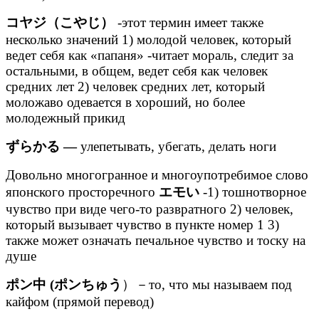
コヤジ（こやじ）
-этот термин имеет также
несколько значений 1) молодой человек, который
ведет себя как «папаня» -читает мораль, следит за
остальными, в общем, ведет себя как человек
средних лет 2) человек средних лет, который
моложаво одевается в хороший, но более
молодежный прикид
ずらかる —
улепетывать, убегать, делать ноги
Довольно многогранное и многоупотребимое слово
японского просторечного
エモい
-1) тошнотворное
чувство при виде чего-то развратного 2) человек,
который вызывает чувство в пункте номер 1 3)
также может означать печальное чувство и тоску на
душе
ポン中 (ポンちゅう
）－то, что мы называем под
кайфом (прямой перевод)