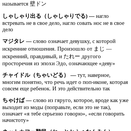
называется 壁ドン
しゃしゃり出る（しゃしゃりでる) —
нагло
встревать не в свое дело, нагло совать нос не в свое
дело
マジタレ —
слово означает девушку, с которой
искренние отношения. Произошло от まじ —
искренний, правдивый, и たれー другого
просторечия из эпохи Эдо, означающее «деву»
チャイドル（ちゃいどる） —
тут, наверное,
многим понятно, что речь идет о поп-иконе, которая
совсем еще ребенок. И это действительно так
ちゃけば —
слово из гяруго, которое, вроде как уже
выходит из моды (поправьте, если это не так),
означает «я тебе серьезно говорю», «если говорить
начистоту»