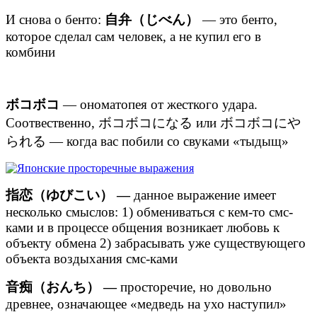
И снова о бенто:
自弁（じべん）
— это бенто,
которое сделал сам человек, а не купил его в
комбини
ボコボコ
— ономатопея от жесткого удара.
Соотвественно, ボコボコになる или ボコボコにや
られる — когда вас побили со свуками «тыдыщ»
指恋（ゆびこい） —
данное выражение имеет
несколько смыслов: 1) обмениваться с кем-то смс-
ками и в процессе общения возникает любовь к
объекту обмена 2) забрасывать уже существующего
объекта воздыхания смс-ками
音痴（おんち） —
просторечие, но довольно
древнее, означающее «медведь на ухо наступил»