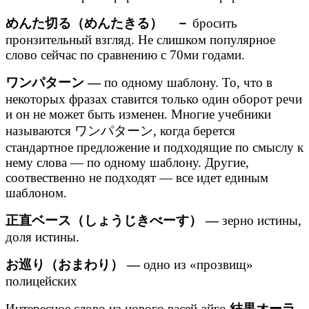
めんた切る（めんたきる） －
бросить
пронзительный взгляд. Не слишком популярное
слово сейчас по сравнению с 70ми годами.
ワンパターン —
по одному шаблону. То, что в
некоторых фразах ставится только один оборот речи
и он не может быть изменен. Многие учебники
называются ワンパターン, когда берется
стандартное предложение и подходящие по смыслу к
нему слова — по одному шаблону. Другие,
соотвественно не подходят — все идет единым
шаблоном.
正直ベース（しょうじきべーす） —
зерно истины,
доля истины.
お巡り（おまわり） —
одно из «прозвищ»
полицейских
Интересное слово из нового васей-эйго
結果オーラ