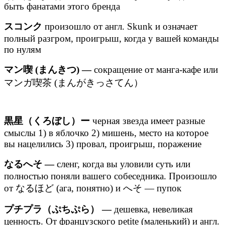
быть фанатами этого бренда
スコンク
произошло от англ. Skunk и означает
полный разгром, проигрыш, когда у вашей команды
по нулям
マン喫 (まんきつ) —
сокращение от манга-кафе или
マンガ喫茶 (まんがきっさてん）
黒星（くろぼし）ー
черная звезда имеет разные
смыслы 1) в яблочко 2) мишень, место на которое
вы нацелились 3) провал, проигрыш, поражение
なるへそ —
сленг, когда вы уловили суть или
полностью поняли вашего собеседника. Произошло
от なるほど (ага, понятно) и へそ — пупок
プチプラ（ぷちぷら） —
дешевка, невеликая
ценность. От французского petite (маленький) и англ.