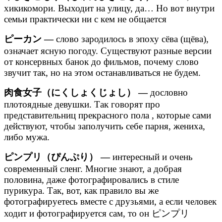
хикикомори. Выходит на улицу, да… Но вот внутри
семьи практически ни с кем не общается
ピーカン —
слово зародилось в эпоху сёва (щёва),
означает ясную погоду. Существуют разные версии
от консервных банок до фильмов, почему слово
звучит так, но на этом останавливаться не будем.
肉食女子（にくしょくじょし） —
дословно
плотоядные девушки. Так говорят про
представительниц прекрасного пола , которые сами
действуют, чтобы заполучить себе парня, жениха,
либо мужа.
ピンプリ（ぴんぷり） —
интересный и очень
современный сленг. Многие знают, а добрая
половина, даже фотографировались в стиле
пурикура. Так, вот, как правило вы же
фотографируетесь вместе с друзьями, а если человек
ходит и фотографируется сам, то он ピンプリ