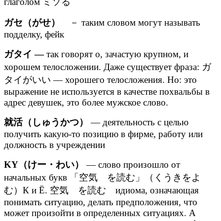
глаголом ミソる
ガセ（がせ）
－ таким словом могут называть
подделку, фейк
ガタイ —
так говорят о, зачастую крупном, и
хорошем телосложении. Даже существует фраза: ガ
タイがいい — хорошего телосложения. Но: это
выражение не используется в качестве похвальбы в
адрес девушек, это более мужское слово.
就活（しゅうかつ）
— деятельность с целью
получить какую-то позицию в фирме, работу или
должность в учреждении
KY（けー・わい）
— слово произошло от
начальных букв 「空気 を読む」（くうきをよ
む）К и Ё. 空気 を読む идиома, означающая
понимать ситуацию, делать предположения, что
может произойти в определенных ситуациях. А