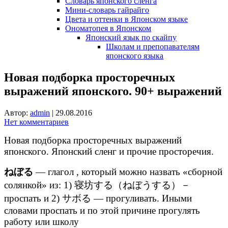
Словарь японского сленга
Мини-словарь гайрайго
Цвета и оттенки в Японском языке
Ономатопея в Японском
Японский язык по скайпу
Школам и препопавателям
японского языка
Новая подборка просторечных
выражений японского. 90+ выражений
Автор:
admin
|
29.08.2016
Нет комментариев
Новая подборка просторечных выражений
японского. Японский сленг и прочие просторечия.
ねぼる
— глагол , который можно назвать «сборной
солянкой» из: 1) 寝坊する（ねぼうする）－
проспать и 2) サボる — прогуливать. Иными
словами проспать и по этой причине прогулять
работу или школу