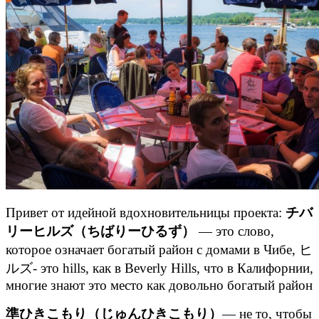
Привет от идейной вдохновительницы проекта:
チバ
リーヒルズ（ちばりーひるず）
— это слово,
которое означает богатый район с домами в Чибе, ヒ
ルズ- это hills, как в Beverly Hills, что в Калифорнии,
многие знают это место как довольно богатый район
準ひきこもり（じゅんひきこもり）
— не то, чтобы