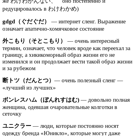
же わけわかんない、 оно постепенно и
редуцировалось в わけわかめ)
gdgd（ぐだぐだ）
— интернет сленг. Выражение
означает апатично-хомячковое состояние
外こもり（そとこもり）
— очень интересный
термин, означает, что человек вроде как переехал за
границу, а хикикоморный образ жизни его не
изменился и он продолжает вести такой образ жизни
и за рубежом
断トツ（だんとつ）
— очень полезный сленг —
«лучший из лучших»
ボンレスハム（ぼんれすはむ)
— довольно полная
женщина, одевшая очаровательные колготки в
сеточку
ユニクラー
— люди, которые постоянно носят
одежду бренда «Юникло», которые могут даже