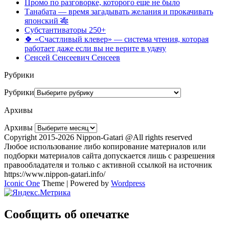
Промо по разговорке, которого еще не было
Танабата — время загадывать желания и прокачивать
японский 🎋
Субстантиваторы 250+
🍀 «Счастливый клевер» — система чтения, которая
работает даже если вы не верите в удачу
Сенсей Сенсеевич Сенсеев
Рубрики
Рубрики
Архивы
Архивы
Copyright 2015-2026 Nippon-Gatari @All rights reserved
Любое использование либо копирование материалов или
подборки материалов сайта допускается лишь с разрешения
правообладателя и только с активной ссылкой на источник
https://www.nippon-gatari.info/
Iconic One
Theme | Powered by
Wordpress
Сообщить об опечатке