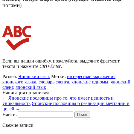
ногами)
Если вы нашли ошибку, пожалуйста, выделите фрагмент
текста и нажмите
Ctrl+Enter
.
Раздел:
Японский язык
Метки:
интересные выражения
японского языка
,
словарь сленга
,
японские идиомы
,
японский
сленг
,
японский язык
Навигация по записям
←
Японские пословицы про то, что имеет ценность и
уникальность
Японские пословицы о реализации мечтаний и
целей
→
Найти:
Свежие записи