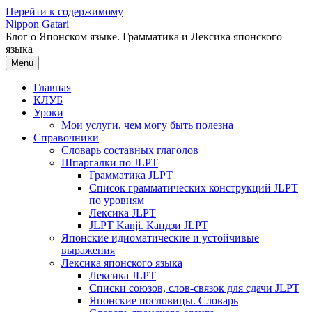
Перейти к содержимому
Nippon Gatari
Блог о Японском языке. Грамматика и Лексика японского
языка
Menu
Главная
КЛУБ
Уроки
Мои услуги, чем могу быть полезна
Справочники
Словарь составных глаголов
Шпаргалки по JLPT
Грамматика JLPT
Список грамматических конструкций JLPT
по уровням
Лексика JLPT
JLPT Kanji. Кандзи JLPT
Японские идиоматические и устойчивые
выражения
Лексика японского языка
Лексика JLPT
Списки союзов, слов-связок для сдачи JLPT
Японские пословицы. Словарь