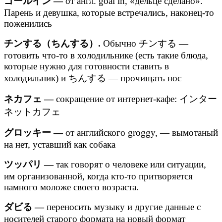
ゴールイン —
от англ. goal in, «дельце сделано».
Парень и девушка, которые встречались, наконец-то
поженились
チンする（ちんする）.
Обычно チンする —
готовить что-то в холодильнике (есть такие блюда,
которые нужно для готовности ставить в
холодильник) и ちんする — прочищать нос
ネカフェ —
сокращение от интернет-кафе: インター
ネットカフェ
グロッキー —
от английского groggy, — вымотаный
на нет, уставший как собака
ツッパリ —
так говорят о человеке или ситуации,
им организованной, когда кто-то притворяется
намного моложе своего возраста.
ダビる —
переносить музыку и другие данные с
носителей старого формата на новый формат