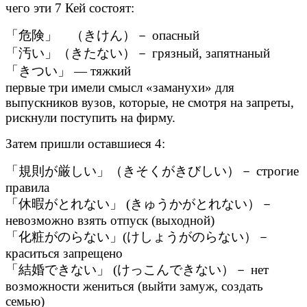
чего эти 7 Кей состоят:
「危険」 （きけん）－ опасный
「汚い」（きたない）－ грязный, запятнаный
「きつい」 — тяжкий
первые три имели смысл «заманухи» для
выпускников вузов, которые, не смотря на запреты,
рискнули поступить на фирму.
Затем пришли оставшиеся 4:
「規則が厳しい」（きそくがきびしい）－ строгие
правила
「休暇がとれない」 (きゅうかがとれない）－
невозможно взять отпуск (выходной)
「化粧がのらない」(けしょうがのらない）－
краситься запрещено
「結婚できない」 (けっこんできない）－ нет
возможности жениться (выйти замуж, создать
семью)