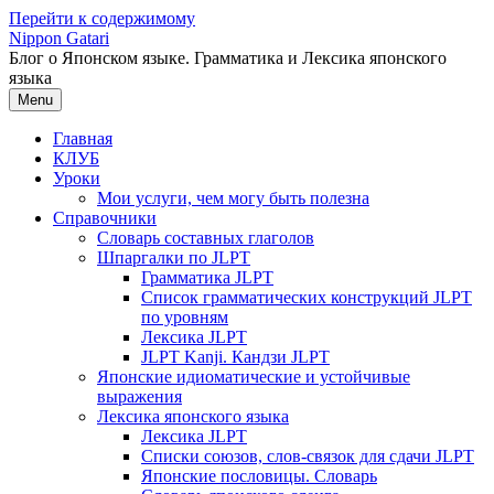
Перейти к содержимому
Nippon Gatari
Блог о Японском языке. Грамматика и Лексика японского
языка
Menu
Главная
КЛУБ
Уроки
Мои услуги, чем могу быть полезна
Справочники
Словарь составных глаголов
Шпаргалки по JLPT
Грамматика JLPT
Список грамматических конструкций JLPT
по уровням
Лексика JLPT
JLPT Kanji. Кандзи JLPT
Японские идиоматические и устойчивые
выражения
Лексика японского языка
Лексика JLPT
Списки союзов, слов-связок для сдачи JLPT
Японские пословицы. Словарь