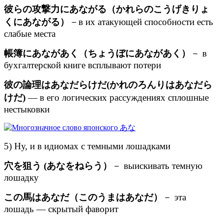
彼らの攻撃力にあながる（かれらのこうげきりょ
くにあながる）
－в их атакующей способности есть
слабые места
帳簿にあながあく（ちょうぼにあながあく）
－ в
бухгалтерской книге всплывают потери
彼の論理はあなだらけだ(かれのろんりはあなだら
けだ)
— в его логических рассуждениях сплошные
нестыковки
5) Ну, и в идиомах с темными лошадками
穴を狙う (あなをねらう）
－ выискивать темную
лошадку
この馬はあなだ（このうまはあなだ）
－ эта
лошадь — скрытый фаворит