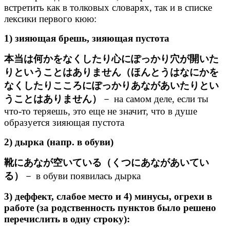
встретить как в толковых словарях, так и в списке
лексики первого кюю:
1) зияющая брешь, зияющая пустота
本当は何かをなくしたり心にぽっかり穴が開いた
りということはありません（ほんとうはなにかを
なくしたりこころにぽっかりあながあいたりとい
うことはありません）
－ на самом деле, если ты
что-то теряешь, это еще не значит, что в душе
образуется зияющая пустота
2) дырка (напр. в обуви)
靴にあなが空いている（くつにあながあいてい
る）
－ в обуви появилась дырка
3) деффект, слабое место и 4) минусы, огрехи в
работе (за родственность пунктов было решено
перечислить в одну строку):