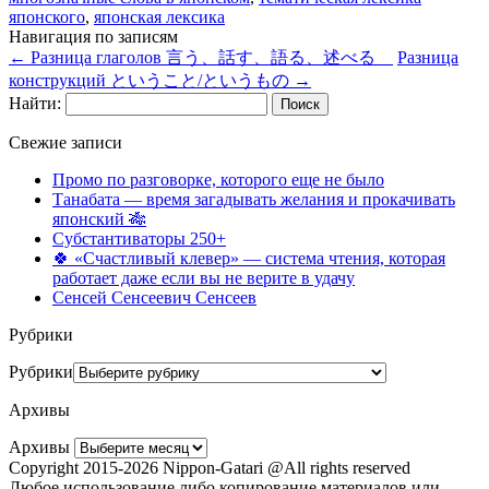
японского
,
японская лексика
Навигация по записям
←
Разница глаголов 言う、話す、語る、述べる
Разница
конструкций ということ/というもの
→
Найти:
Свежие записи
Промо по разговорке, которого еще не было
Танабата — время загадывать желания и прокачивать
японский 🎋
Субстантиваторы 250+
🍀 «Счастливый клевер» — система чтения, которая
работает даже если вы не верите в удачу
Сенсей Сенсеевич Сенсеев
Рубрики
Рубрики
Архивы
Архивы
Copyright 2015-2026 Nippon-Gatari @All rights reserved
Любое использование либо копирование материалов или