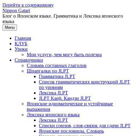
Перейти к содержимому
Nippon Gatari
Блог о Японском языке. Грамматика и Лексика японского
языка
Menu
Главная
КЛУБ
Уроки
Мои услуги, чем могу быть полезна
Справочники
Словарь составных глаголов
Шпаргалки по JLPT
Грамматика JLPT
Список грамматических конструкций JLPT
по уровням
Лексика JLPT
JLPT Kanji. Кандзи JLPT
Японские идиоматические и устойчивые
выражения
Лексика японского языка
Лексика JLPT
Списки союзов, слов-связок для сдачи JLPT
Японские пословицы. Словарь