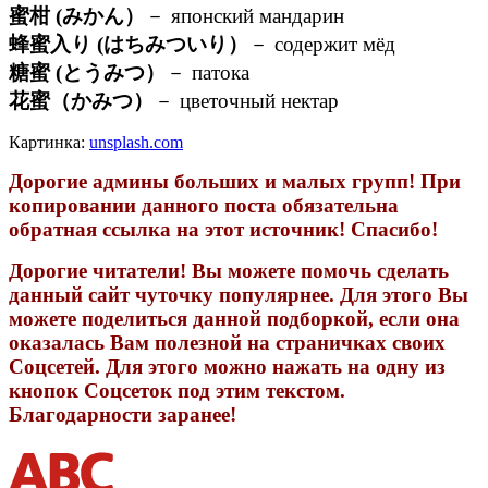
蜜柑 (みかん）
－ японский мандарин
蜂蜜入り (はちみついり）
－ содержит мёд
糖蜜 (とうみつ）
－ патока
花蜜（かみつ）
－ цветочный нектар
Картинка:
unsplash.com
Дорогие админы больших и малых групп! При
копировании данного поста обязательна
обратная ссылка на этот источник! Спасибо!
Дорогие читатели! Вы можете помочь сделать
данный сайт чуточку популярнее. Для этого Вы
можете поделиться данной подборкой, если она
оказалась Вам полезной на страничках своих
Соцсетей. Для этого можно нажать на одну из
кнопок Соцсеток под этим текстом.
Благодарности заранее!