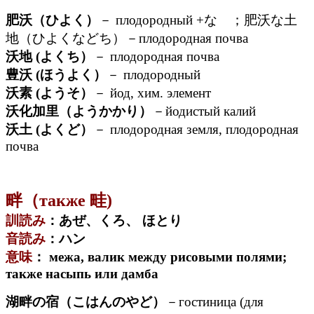
肥沃（ひよく）
－ плодородный +な ；肥沃な土
地（ひよくなどち）－плодородная почва
沃地 (よくち）
－ плодородная почва
豊沃 (ほうよく）
－ плодородный
沃素 (ようそ）
－ йод, хим. элемент
沃化加里（ようかかり）
－йодистый калий
沃土 (よくど）
－ плодородная земля, плодородная
почва
畔（также 畦)
訓読み
：あぜ、くろ、 ほとり
音読み
：ハン
意味
： межа, валик между рисовыми полями;
также насыпь или дамба
湖畔の宿（こはんのやど）
－гостиница (для