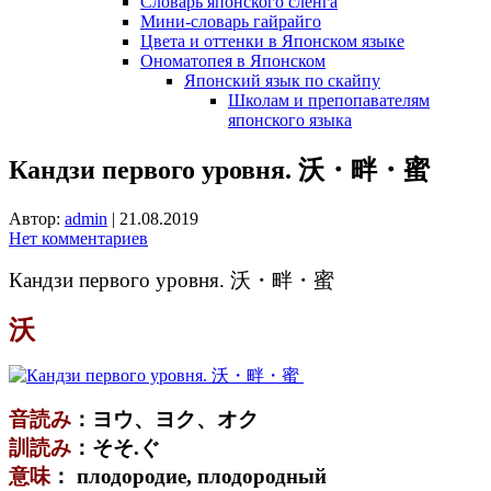
Словарь японского сленга
Мини-словарь гайрайго
Цвета и оттенки в Японском языке
Ономатопея в Японском
Японский язык по скайпу
Школам и препопавателям
японского языка
Кандзи первого уровня. 沃・畔・蜜
Автор:
admin
|
21.08.2019
Нет комментариев
Кандзи первого уровня. 沃・畔・蜜
沃
音読み
：ヨウ、ヨク、オク
訓読み
：そそ.ぐ
意味
： плодородие, плодородный