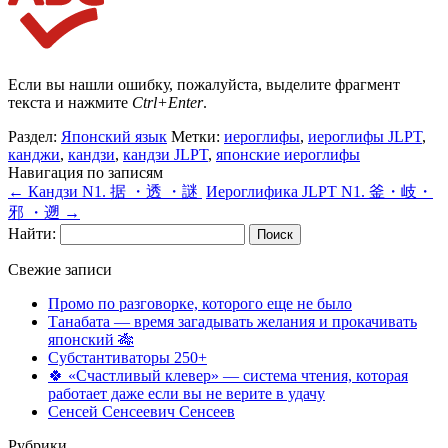
Если вы нашли ошибку, пожалуйста, выделите фрагмент
текста и нажмите
Ctrl+Enter
.
Раздел:
Японский язык
Метки:
иероглифы
,
иероглифы JLPT
,
канджи
,
кандзи
,
кандзи JLPT
,
японские иероглифы
Навигация по записям
←
Кандзи N1. 据 ・透 ・謎
Иероглифика JLPT N1. 釜・岐・
邪 ・遡
→
Найти:
Свежие записи
Промо по разговорке, которого еще не было
Танабата — время загадывать желания и прокачивать
японский 🎋
Субстантиваторы 250+
🍀 «Счастливый клевер» — система чтения, которая
работает даже если вы не верите в удачу
Сенсей Сенсеевич Сенсеев
Рубрики