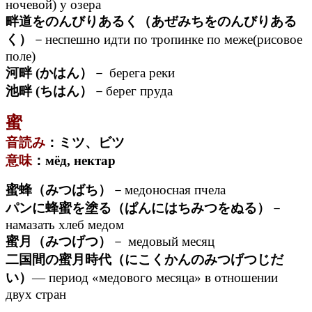
ночевой) у озера
畔道をのんびりあるく（あぜみちをのんびりある
く）
－неспешно идти по тропинке по меже(рисовое
поле)
河畔 (かはん）
－ берега реки
池畔 (ちはん）
－берег пруда
蜜
音読み
：ミツ、ビツ
意味
：мёд, нектар
蜜蜂（みつばち）
－медоносная пчела
パンに蜂蜜を塗る（ぱんにはちみつをぬる）
－
намазать хлеб медом
蜜月（みつげつ）
－ медовый месяц
二国間の蜜月時代（にこくかんのみつげつじだ
い）
— период «медового месяца» в отношении
двух стран