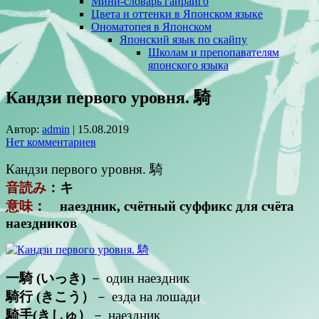
Мини-словарь гайрайго
Цвета и оттенки в Японском языке
Ономатопея в Японском
Японский язык по скайпу
Школам и препопавателям
японского языка
Кандзи первого уровня. 騎
Автор:
admin
|
15.08.2019
Нет комментариев
Кандзи первого уровня. 騎
音読み
：キ
意味
： наездник, счётный суффикс для счёта
наездников
一騎 (いっき)
－ один наездник
騎行 (きこう）
－ езда на лошади
騎手(きしゅ）
－ наездник