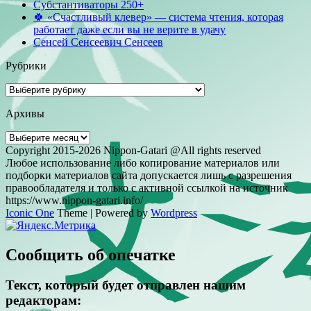
Субстантиваторы 250+
🍀 «Счастливый клевер» — система чтения, которая
работает даже если вы не верите в удачу
Сенсей Сенсеевич Сенсеев
Рубрики
Рубрики
Архивы
Архивы
Copyright 2015-2026 Nippon-Gatari @All rights reserved
Любое использование либо копирование материалов или
подборки материалов сайта допускается лишь с разрешения
правообладателя и только с активной ссылкой на источник
https://www.nippon-gatari.info/
Iconic One
Theme | Powered by
Wordpress
Сообщить об опечатке
Текст, который будет отправлен нашим
редакторам: