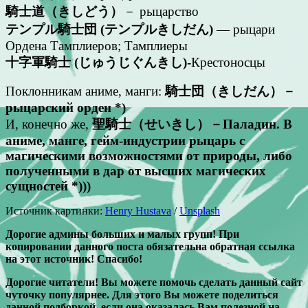
騎士道（きしどう）
－ рыцарство
テンプル騎士団 (テンプルきしだん)
— рыцари
Ордена Тамплиеров; Тамплиеры
十字軍騎士 (じゅうじぐんきし)-
Крестоносцы
Поклонникам аниме, манги:
騎士団（きしだん）－
рыцарский орден *)
И, конечно же,
聖騎士（せいきし）－Паладин. В
аниме, манге, гейм-индустрии рыцарь с
магическими возможностями от природы, либо
полученными в дар от высших магических
сущностей *)))
Источник картинки:
Henry Hustava
/
Unsplash
Дорогие админы больших и малых групп! При
копировании данного поста обязательна обратная ссылка
на этот источник! Спасибо!
Дорогие читатели! Вы можете помочь сделать данный сайт
чуточку популярнее. Для этого Вы можете поделиться
данной подборкой, если она оказалась Вам полезной на