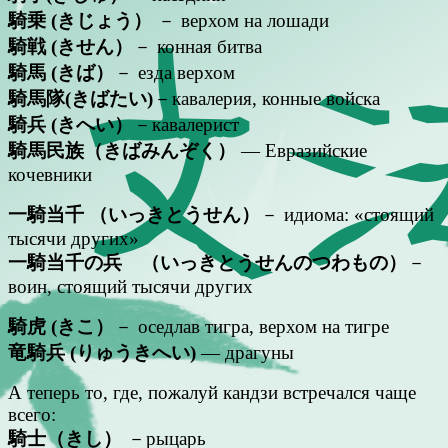
騎乗 (きじょう）
－ верхом на лошади
騎戦 (きせん）
－ конная битва
騎馬 (きば）
－ езда верхом
騎馬隊(きばたい)
－кавалерия, конные войска
騎兵 (きへい）
－кавалерист
騎馬民族（きばみんぞく）
— Евразийские
кочевники
一騎当千 （いっきとうせん）
－ идиома: «стоящий
тысячи других»
一騎当千の兵 （いっきとうせんのつわもの）
－
воин, стоящий тысячи других
騎虎 (きこ）
－ оседлав тигра, верхом на тигре
竜騎兵 (りゅうきへい)
— драгуны
А теперь то, где, пожалуй кандзи встречался чаще
всего:
騎士（きし）
－рыцарь