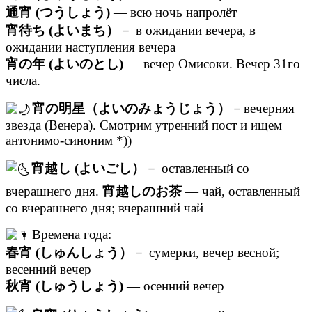
通宵 (つうしょう)
— всю ночь напролёт
宵待ち (よいまち）
－ в ожидании вечера, в
ожидании наступления вечера
宵の年 (よいのとし)
— вечер Омисоки. Вечер 31го
числа.
宵の明星（よいのみょうじょう）
－вечерняя
звезда (Венера). Смотрим утренний пост и ищем
антонимо-синоним *))
宵越し (よいごし）
－ оставленный со
вчерашнего дня.
宵越しのお茶
— чай, оставленный
со вчерашнего дня; вчерашний чай
Времена года:
春宵 (しゅんしょう）
－ сумерки, вечер весной;
весенний вечер
秋宵 (しゅうしょう)
— осенний вечер