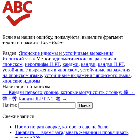
Если вы нашли ошибку, пожалуйста, выделите фрагмент
текста и нажмите
Ctrl+Enter
.
Раздел:
Японские идиомы и устойчивые выражения
Японский язык
Метки:
идиоматические выражения в
японском
,
иероглифы JLPT
,
канджи
,
кандзи
,
кандзи JLPT
,
устойчивые выражения в японском
,
устойчивые выражения
на японском языке
,
устойчивые выражения японского языка
,
японские идиомы
Навигация по записям
←
Кандзи первого уровня, которые могут сбить с толку: 俸 ・
幣・弊
Кандзи JLPT N1. 萎
→
Найти:
Свежие записи
Промо по разговорке, которого еще не было
Танабата — время загадывать желания и прокачивать
японский 🎋