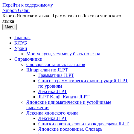
Перейти к содержимому
Nippon Gatari
Блог о Японском языке. Грамматика и Лексика японского
языка
Menu
Главная
КЛУБ
Уроки
Мои услуги, чем могу быть полезна
Справочники
Словарь составных глаголов
Шпаргалки по JLPT
Грамматика JLPT
Список грамматических конструкций JLPT
по уровням
Лексика JLPT
JLPT Kanji. Кандзи JLPT
Японские идиоматические и устойчивые
выражения
Лексика японского языка
Лексика JLPT
Списки союзов, слов-связок для сдачи JLPT
Японские пословицы. Словарь