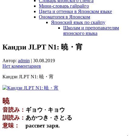
Словарь японского сленга
Мини-словарь гайрайго
Цвета и оттенки в Японском языке
Ономатопея в Японском
Японский язык по скайпу
Школам и препопавателям
японского языка
Кандзи JLPT N1: 暁・宵
Автор:
admin
|
30.08.2019
Нет комментариев
Кандзи JLPT N1: 暁・宵
暁
音読み：
ギョウ · キョウ
訓読み：
あかつき · さと.る
意味：
рассвет заря.