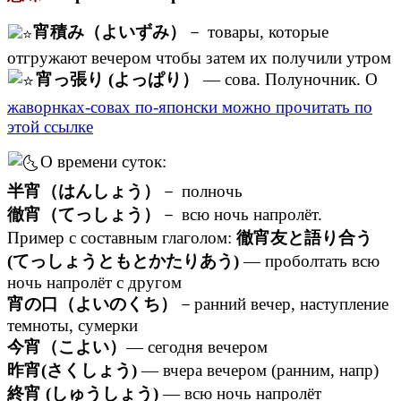
宵積み（よいずみ）
－ товары, которые
отгружают вечером чтобы затем их получили утром
宵っ張り (よっぱり）
— сова. Полуночник. О
жаворнках-совах по-японски можно прочитать по
этой ссылке
О времени суток:
半宵（はんしょう）
－ полночь
徹宵（てっしょう）
－ всю ночь напролёт.
Пример с составным глаголом:
徹宵友と語り合う
(てっしょうともとかたりあう)
— проболтать всю
ночь напролёт с другом
宵の口（よいのくち）
－ранний вечер, наступление
темноты, сумерки
今宵（こよい）
— сегодня вечером
昨宵(さくしょう)
— вчера вечером (ранним, напр)
終宵 (しゅうしょう)
— всю ночь напролёт