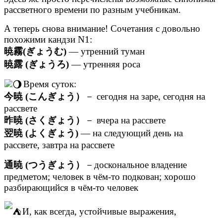
рассветного времени по разным учебникам.
А теперь снова внимание! Сочетания с довольно
похожими кандзи N1:
暁霧(ぎょうむ)
— утренний туман
暁露 (ぎょうろ)
— утренняя роса
Время суток:
今暁 (こんぎょう）
－ сегодня на заре, сегодня на
рассвете
昨暁 (さくぎょう）
－ вчера на рассвете
翌暁 (よくぎょう)
— на следующий день на
рассвете, завтра на рассвете
通暁 (つうぎょう）
－доскональное владение
предметом; человек в чём-то подкован; хорошо
разбирающийся в чём-то человек
И, как всегда, устойчивые выражения,