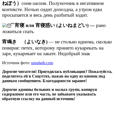
ねぼう）
соня-засоня. Полуночник в негативном
контексте. Ночью сидит допоздна, а утром едва
просыпается и весь день разбитый ходит.
宵寝 или 宵寝惑い (よいねまどい) —
рано
ложиться спать
宵鳴き （よいなき)
— не столько идиома, сколько
поверие: петех, которому принято кукарекать на
заре, кукарекает на закате. Недобрый знак
Источник фото:
unsplash.com
Дорогие читатели! Пригодилась публикация? Пожалуйста,
поделитесь ей в Соцсетях, нажав на одну из кнопок под
данным сообщением. Благодарности заранее!
Дорогие админы больших и малых групп, копируя
содержимое или его часть, не забываем указывать
обратную ссылку на данный источник!