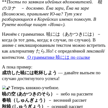
**
Посты по заявкам идейных вдохновителей. 暁
のヨナ － дословно. Ёна зари, Ёна на заре
(Возможно, правильнее Ю-на? Тут уже
разбирающиеся в Корейских именах помогут. В
Рунете вообще пишут «Иона»).
Начнём с грамматики. 暁には（あかつきには）－
когда (в тот день, когда; в случае, по случаю). В
аниме с неклишированным текстом можно встретить
как альтернативу たら.Но! с определённой лексикой/
контекстом.
О грамматике 暁には по ссылке
А пока пример:
成功した暁には乾杯しよう
— давайте выпьем по
случаю достигнутого успеха!
Теперь книжно-учебное.
暁の空 (あかつきのそら）
－ небо на рассвете
春暁（しゅんぎょう）
－ весенний рассвет
秋暁 (しゅうぎょう）
－ осенний рассвет