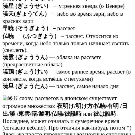
暁星 (ぎょうせい）
－ утреннея звезда (о Венере)
暁天(ぎょうてん）
－ небо во время зари, небо в
красках зари
早暁 (そうぎょう）
－рассвет
仏暁 （ふつぎょう）
－рассвет. Относится ко
времени, когда небо только-только начинает светать
(светлеть).
暁雲 (ぎょううん)
— облака на рассвете
(предрассветные облака)
暁鶏 (ぎょうけい)
— самое раннее время, рассвет (в
контексте, когда встаёшь с петухами)
暁旦 (ぎょうたん)
— рассвет, самое начало дня
К слову, рассветов в японском существует
огромное множество:
夜明け/明け方/払暁/有明 /日
出/暁 /東雲/曙/黎明/仏暁/彼誰時
или
彼は誰時
.
Последнее, может означать и сумеречное время
(согласно веблио). Про отличия как-нибудь потом *)
Здесь же просто перечислены возможные синонимы