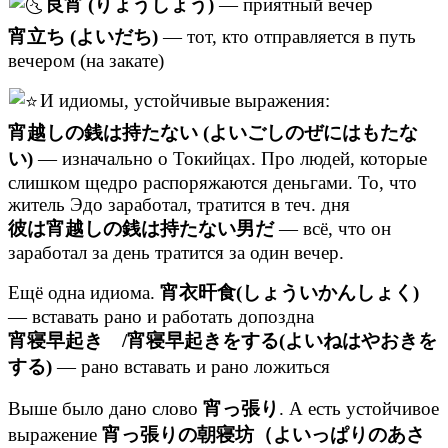
良宵 (りょうしょう)
— приятный вечер
宵立ち (よいだち)
— тот, кто отправляется в путь
вечером (на закате)
И идиомы, устойчивые выражения:
宵越しの銭は持たない (よいごしのぜにはもたな
い)
— изначально о Токийцах. Про людей, которые
слишком щедро распоряжаются деньгами. То, что
житель Эдо заработал, тратится в теч. дня
彼は宵越しの銭は持たない男だ
— всё, что он
заработал за день тратится за один вечер.
Ещё одна идиома.
宵衣旰食(しょういかんしょく)
— вставать рано и работать допоздна
宵寝早起き /宵寝早起きをする(よいねはやおきを
する)
— рано вставать и рано ложиться
Выше было дано слово
宵っ張り
. А есть устойчивое
выражение
宵っ張りの朝寝坊（よいっぱりのあさ