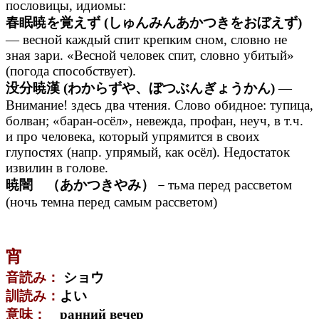
пословицы, идиомы:
春眠暁を覚えず (しゅんみんあかつきをおぼえず)
— весной каждый спит крепким сном, словно не
зная зари. «Весной человек спит, словно убитый»
(погода способствует).
没分暁漢 (わからずや、ぼつぶんぎょうかん)
—
Внимание! здесь два чтения. Слово обидное: тупица,
болван; «баран-осёл», невежда, профан, неуч, в т.ч.
и про человека, который упрямится в своих
глупостях (напр. упрямый, как осёл). Недостаток
извилин в голове.
暁闇 （あかつきやみ）
－тьма перед рассветом
(ночь темна перед самым рассветом)
宵
音読み：
ショウ
訓読み：
よい
意味：
ранний вечер