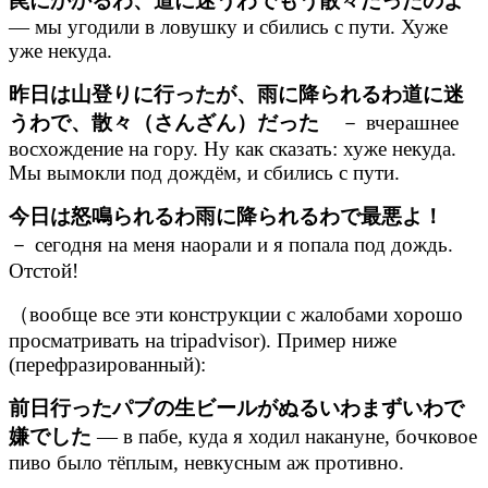
罠にかかるわ、道に迷うわでもう散々だったのよ
— мы угодили в ловушку и сбились с пути. Хуже
уже некуда.
昨日は山登りに行ったが、雨に降られるわ道に迷
うわで、散々（さんざん）だった
－ вчерашнее
восхождение на гору. Ну как сказать: хуже некуда.
Мы вымокли под дождём, и сбились с пути.
今日は怒鳴られるわ雨に降られるわで最悪よ！
－ сегодня на меня наорали и я попала под дождь.
Отстой!
（вообще все эти конструкции с жалобами хорошо
просматривать на tripadvisor). Пример ниже
(перефразированный):
前日行ったパブの生ビールがぬるいわまずいわで
嫌でした
— в пабе, куда я ходил накануне, бочковое
пиво было тёплым, невкусным аж противно.