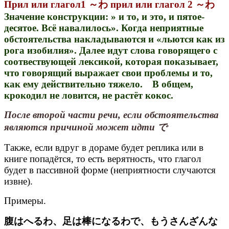
Прил или глагол1 ～わ прил или глагол 2 ～わ
Значение конструкции: » и то, и это, и пятое-
десятое. Всё навалилось». Когда неприятные
обстоятельства накладываются и «льются как из
рога изобилия». Далее идут слова говорящего с
соотвествующей лексикой, которая показывает,
что говорящий выражает свои проблемы и то,
как ему действительно тяжело. В общем,
крокодил не ловится, не растёт кокос.
После второй части речи, если обстоятельства
являются причиной может идти で
Также, если вдруг в дораме будет реплика или в
книге попадётся, то есть верятность, что глагол
будет в пассивной форме (неприятности случаются
извне).
Примеры.
腹はへるわ、足は棒になるわで、もうさんざんな