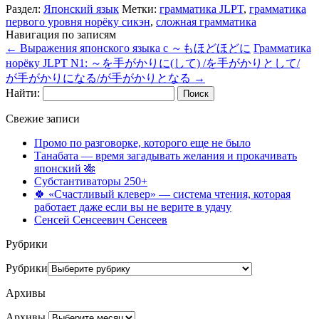
Раздел:
Японский язык
Метки:
грамматика JLPT
,
грамматика
первого уровня норёку сикэн
,
сложная грамматика
Навигация по записям
←
Выражения японского языка с ～もほどほどに
Грамматика
норёку JLPT N1: ～を手がかりに(して) /を手がかりとして/
が手がかりになる/が手がかりとなる
→
Найти:
Свежие записи
Промо по разговорке, которого еще не было
Танабата — время загадывать желания и прокачивать
японский 🎋
Субстантиваторы 250+
🍀 «Счастливый клевер» — система чтения, которая
работает даже если вы не верите в удачу
Сенсей Сенсеевич Сенсеев
Рубрики
Рубрики
Архивы
Архивы