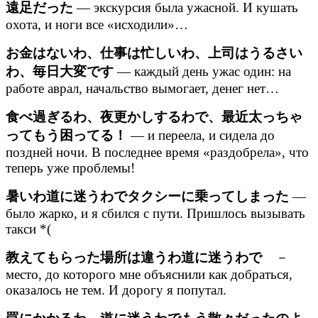
遠足だった
— экскурсия была ужасной. И кушать
охота, и ноги все «исходили»…
お金はないわ、仕事は忙しいわ、上司はうるさい
わ、毎日大変です
— каждый день ужас один: на
работе аврал, начальство вымогает, денег нет…
食べ過ぎるわ、夜更かしするわで、最近太っちゃ
ってもう困ってる！
— и переела, и сидела до
поздней ночи. В последнее время «раздобрела», что
теперь уже проблемы!
暑いわ道に迷うわでタクシーに乗ってしまった
—
было жарко, и я сбился с пути. Пришлось вызывать
такси *(
教えてもらった場所は違うわ道に迷うわで
－
место, до которого мне объяснили как добраться,
оказалось не тем. И дорогу я попутал.