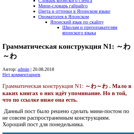
Словарь японского сленга
Мини-словарь гайрайго
Цвета и оттенки в Японском языке
Ономатопея в Японском
Японский язык по скайпу
Школам и препопавателям
японского языка
Грамматическая конструкция N1: ～わ
～わ
Автор:
admin
|
20.08.2018
Нет комментариев
Грамматическая конструкция N1:
～わ～わ . Мало в
каких книгах о них идёт упоминание. Но в той,
что по ссылке ниже она есть.
Данный пост было решено сделать мини-постом по
не совсем распространенным конструкциям.
Хороший пост для понедельника.