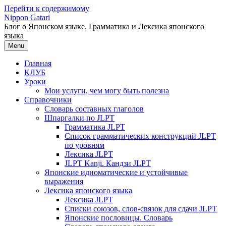
Перейти к содержимому
Nippon Gatari
Блог о Японском языке. Грамматика и Лексика японского
языка
Menu
Главная
КЛУБ
Уроки
Мои услуги, чем могу быть полезна
Справочники
Словарь составных глаголов
Шпаргалки по JLPT
Грамматика JLPT
Список грамматических конструкций JLPT
по уровням
Лексика JLPT
JLPT Kanji. Кандзи JLPT
Японские идиоматические и устойчивые
выражения
Лексика японского языка
Лексика JLPT
Списки союзов, слов-связок для сдачи JLPT
Японские пословицы. Словарь