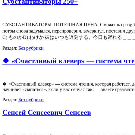
Субстантиваторы 250+
СУБСТАНТИВАТОРЫ. ПОТЕШНАЯ ЦЕНА. Сможешь сразу, без с
потом снова задумался, перепроверил, зачеркнул, по
C) ものかD) わけか 彼はいつも遅刻する。今日も遅れる＿＿＿＿。A) ことだ
Раздел:
Без рубрики
🍀 «Счастливый клевер» — система чтен
🍀 «Счастливый клевер» — система чтения, которая работает, да
начинает «сыпаться». Если у вас сейчас так: — знаете граммат
Раздел:
Без рубрики
Сенсей Сенсеевич Сенсеев