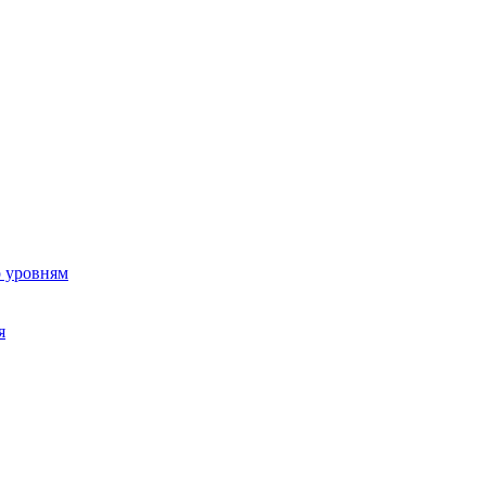
о уровням
я