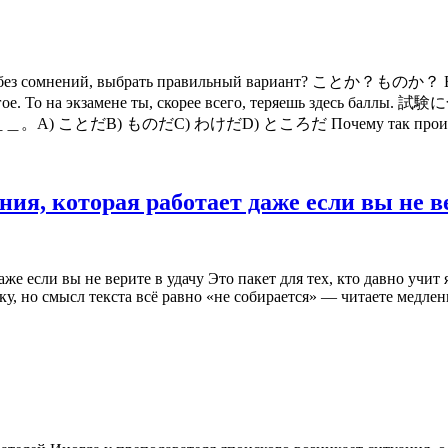
омнений, выбрать правильный вариант? ことか？ものか？ Если ты 
ставил другое. То на экзамене ты, скорее всего, теря
B) ものだC) わけだD) ところだ Почему так происходит 
ия, которая работает даже если вы не ве
же если вы не верите в удачу Это пакет для тех, кто давно учит 
ику, но смысл текста всё равно «не собирается» — читаете медл