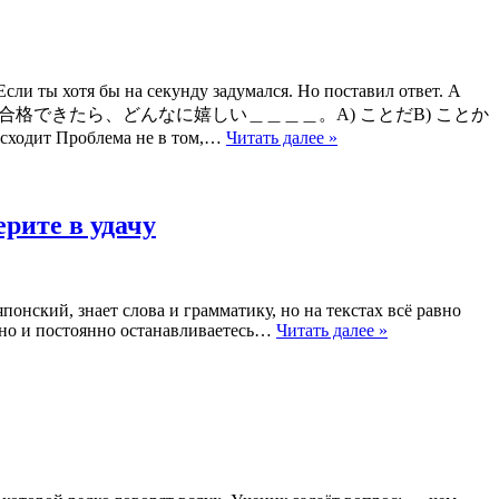
хотя бы на секунду задумался. Но поставил ответ. А
ешь здесь баллы. 試験に合格できたら、どんなに嬉しい＿＿＿＿。A) ことだB) ことか
Проблема не в том,…
Читать далее »
рите в удачу
японский, знает слова и грамматику, но на текстах всё равно
енно и постоянно останавливаетесь…
Читать далее »