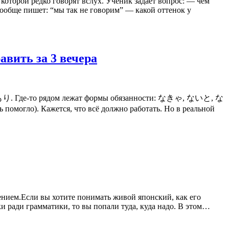
которой редко говорят вслух. Ученик задаёт вопрос: — чем
вообще пишет: “мы так не говорим” — какой оттенок у
авить за 3 вечера
もり. Где-то рядом лежат формы обязанности: なきゃ, ないと, な
омогло). Кажется, что всё должно работать. Но в реальной
дением.Если вы хотите понимать живой японский, как его
ки ради грамматики, то вы попали туда, куда надо. В этом…