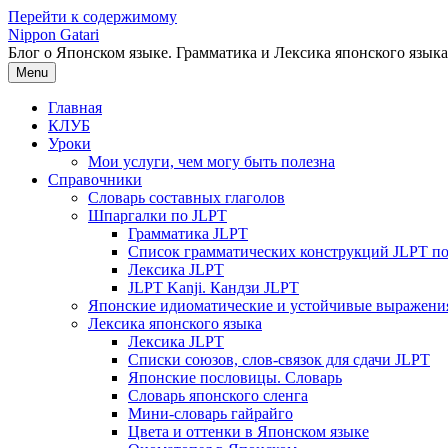
Перейти к содержимому
Nippon Gatari
Блог о Японском языке. Грамматика и Лексика японского языка
Menu
Главная
КЛУБ
Уроки
Мои услуги, чем могу быть полезна
Справочники
Словарь составных глаголов
Шпаргалки по JLPT
Грамматика JLPT
Список грамматических конструкций JLPT п
Лексика JLPT
JLPT Kanji. Кандзи JLPT
Японские идиоматические и устойчивые выражени
Лексика японского языка
Лексика JLPT
Списки союзов, слов-связок для сдачи JLPT
Японские пословицы. Словарь
Словарь японского сленга
Мини-словарь гайрайго
Цвета и оттенки в Японском языке