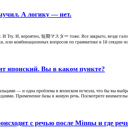
учил. А логику — нет.
ry. И, вероятно, 短期マスター тоже. Все закрыто, везде галочк
и, или комбинационных вопросов по грамматике в 1й секции норе
щит японский. Вы в каком пункте?
пальцами — и одна проблема в японском исчезла, что бы вы выб
циями. Применение базы в живую речь. Посмотрите внимательно
оисходит с речью после Minnы и где реч