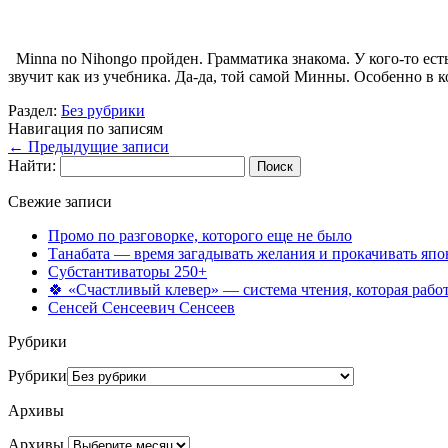
Minna no Nihongo пройден. Грамматика знакома. У кого-то есть
звучит как из учебника. Да-да, той самой Минны. Особенно в 
Раздел:
Без рубрики
Навигация по записям
←
Предыдущие записи
Найти:
Свежие записи
Промо по разговорке, которого еще не было
Танабата — время загадывать желания и прокачивать япо
Субстантиваторы 250+
🍀 «Счастливый клевер» — система чтения, которая работ
Сенсей Сенсеевич Сенсеев
Рубрики
Рубрики
Архивы
Архивы