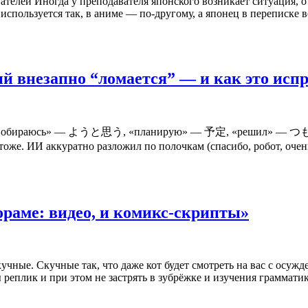
телей Иногда у преподавателя японского возникает ситуация, о 
спользуется так, в аниме — по-другому, а японец в переписке 
й внезапно “ломается” — и как это испр
рмы. «Собираюсь» — ようと思う, «планирую» — 予定, «решил» — つ
 ИИ аккуратно разложил по полочкам (спасибо, робот, очень п
ораме: видео, и комикс-скрипты»
учные. Скучные так, что даже кот будет смотреть на вас с осуж
 реплик и при этом не застрять в зубрёжке и изучения граммати