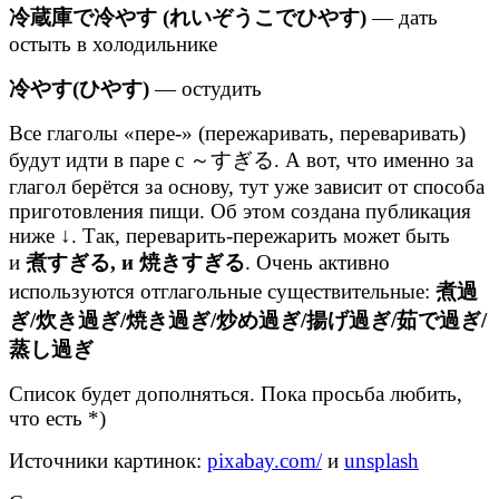
冷蔵庫で冷やす (れいぞうこでひやす)
— дать
остыть в холодильнике
冷やす(ひやす)
— остудить
Все глаголы «пере-» (пережаривать, переваривать)
будут идти в паре с ～すぎる. А вот, что именно за
глагол берётся за основу, тут уже зависит от способа
приготовления пищи. Об этом создана публикация
ниже ↓. Так, переварить-пережарить может быть
и
煮すぎる, и 焼きすぎる
. Очень активно
используются отглагольные существительные:
煮過
ぎ/炊き過ぎ/焼き過ぎ/炒め過ぎ/揚げ過ぎ/茹で過ぎ/
蒸し過ぎ
Список будет дополняться. Пока просьба любить,
что есть *)
Источники картинок:
pixabay.com/
и
unsplash