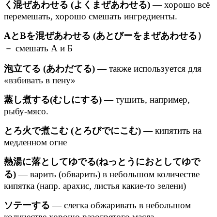
く混ぜあわせる (よくまぜあわせる)
— хорошо всё
перемешать, хорошо смешать ингредиенты.
AとBを混ぜあわせる (あとびーをまぜあわせる）
－ смешать А и Б
泡立てる (あわだてる)
— также используется для
«взбивать в пену»
蒸し煮する(むしにする)
— тушить, например,
рыбу-мясо.
とろ火で煮こむ (とろびでにこむ)
— кипятить на
медленном огне
熱湯に落としてゆでる(ねっとうにおとしてゆで
る)
— варить (обварить) в небольшом количестве
кипятка (напр. арахис, листья какие-то зелени)
ソテーする
— слегка обжаривать в небольшом
количестве хорошо разогретого масла