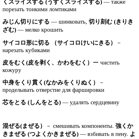
くスライスする (うすくスライスする)
— также
порезать тонкими ломтиками
みじん切りにする
— шинковать,
切り刻む (きりき
ざむ)
— мелко крошить
サイコロ形に切る （サイコロけいにきる）
－
нарезать кубиками
皮をむく(皮を剥く、かわをむく）
ー чистить
кожуру
中身をくり貫く(なかみをくりぬく）
－
проделывать отверстие для фаршировки
芯をとる (しんをとる)
— удалять сердцевину
混ぜる(まぜる）
－ смешивать компоненты.
強くか
きまぜる (つよくかきまぜる)
— взбивать в пену.
よ