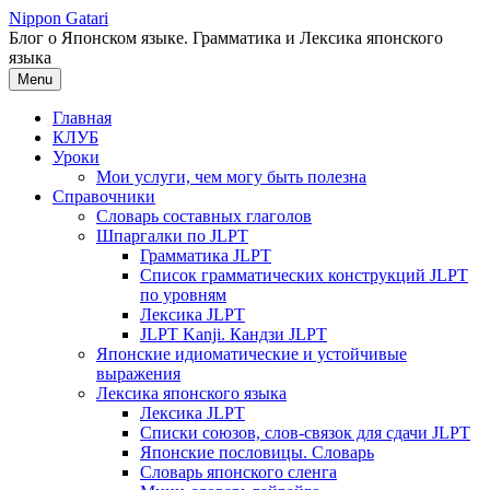
Перейти
Nippon Gatari
к
Блог о Японском языке. Грамматика и Лексика японского
содержимому
языка
Menu
Главная
КЛУБ
Уроки
Мои услуги, чем могу быть полезна
Справочники
Словарь составных глаголов
Шпаргалки по JLPT
Грамматика JLPT
Список грамматических конструкций JLPT
по уровням
Лексика JLPT
JLPT Kanji. Кандзи JLPT
Японские идиоматические и устойчивые
выражения
Лексика японского языка
Лексика JLPT
Списки союзов, слов-связок для сдачи JLPT
Японские пословицы. Словарь
Словарь японского сленга