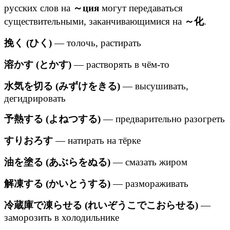
русских слов на
～ция
могут передаваться
существительными, заканчивающимися на
～化
.
挽く (ひく)
— толочь, растирать
溶かす (とかす)
— растворять в чём-то
水気を切る (みずけをきる)
— высушивать,
дегидрировать
予熱する (よねつする)
— предварительно разогреть
すりおろす
— натирать на тёрке
油を塗る (あぶらをぬる)
— смазать жиром
解凍する (かいとうする)
— размораживать
冷蔵庫で凍らせる (れいぞうこでこおらせる)
—
заморозить в холодильнике