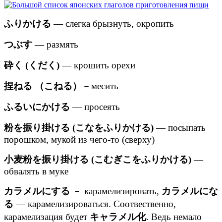
ふりかける
— слегка брызнуть, окропить
つぶす
— размять
砕く (くだく)
— крошить орехи
捏ねる （こねる）
－месить
ふるいにかける
— просеять
粉を振り掛ける (こなをふりかける)
— посыпать
порошком, мукой из чего-то (сверху)
小麦粉を振り掛ける (こむぎこをふりかける)
—
обвалять в муке
カラメルにする
－ карамелизировать,
カラメルにな
る
— карамелизироваться. Соотвественно,
карамелизация будет
キャラメル化
. Ведь немало