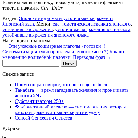
Если вы нашли ошибку, пожалуйста, выделите фрагмент
текста и нажмите
Ctrl+Enter
.
Раздел:
Японские идиомы и устойчивые выражения
Японский язык
Метки:
еда
,
тематическая лексика японского
,
устойчивые выражения
,
устойчивые выражения в японском
,
устойчивые выражения японского языка
Навигация по записям
←
Эти ужасные кошмарные глаголы «готовки»!
Систематизация кулинарно-лексического хаоса *)
Как по
мановению волшебной палочки. Переводы фраз
→
Найти:
Свежие записи
Промо по разговорке, которого еще не было
Танабата — время загадывать желания и прокачивать
японский 🎋
Субстантиваторы 250+
🍀 «Счастливый клевер» — система чтения, которая
работает даже если вы не верите в удачу
Сенсей Сенсеевич Сенсеев
Рубрики