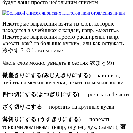
будут даны просто небольшим списком.
Некоторые выражения взяты из слов, которые
находятся в учебниках с кандзи, напр. «месить».
Некоторые выражения просто расширены, напр.
«резать как? на большие куски», или как остужать
冷やす？ Обо всём ниже.
Часть слов можно увидеть в сериях 総まとめ)
微塵きりにする(みじんきりにする)
ーкрошить,
рубить на мелкие кусочки, резать на мелкие куски.
四つ切にする(よつぎりにする)
— резать на 4 части
ざく切りにする
－порезать на крупные куски
薄切りにする (うすぎりにする)
— порезать
тонкими ломтиками (напр, огурец, лук, салями),
薄