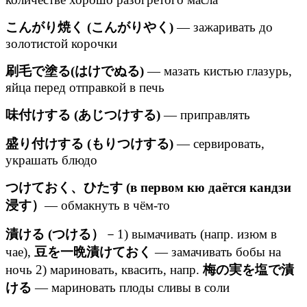
こんがり焼く (こんがりやく)
— зажаривать до
золотистой корочки
刷毛で塗る(はけでぬる)
— мазать кистью глазурь,
яйца перед отправкой в печь
味付けする (あじつけする)
— приправлять
盛り付けする (もりつけする)
— сервировать,
украшать блюдо
つけておく、ひたす (в первом кю даётся кандзи
浸す）
— обмакнуть в чём-то
漬ける (つける）
－1) вымачивать (напр. изюм в
чае),
豆を一晩漬けておく
— замачивать бобы на
ночь 2) мариновать, квасить, напр.
梅の実を塩で漬
ける
— мариновать плоды сливы в соли