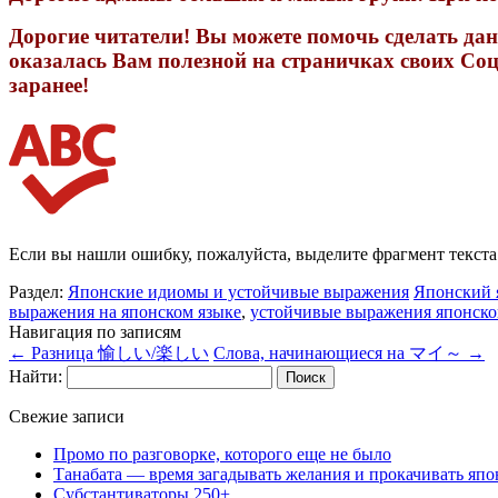
Дорогие читатели! Вы можете помочь сделать дан
оказалась Вам полезной на страничках своих Соц
заранее!
Если вы нашли ошибку, пожалуйста, выделите фрагмент текст
Раздел:
Японские идиомы и устойчивые выражения
Японский 
выражения на японском языке
,
устойчивые выражения японско
Навигация по записям
←
Разница 愉しい/楽しい
Слова, начинающиеся на マイ～
→
Найти:
Свежие записи
Промо по разговорке, которого еще не было
Танабата — время загадывать желания и прокачивать япо
Субстантиваторы 250+