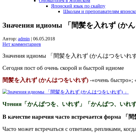
Ономатопея в Японском
Японский язык по скайпу
Школам и препопавателям японско
Значения идиомы 「間髪を入れず (
Автор:
admin
|
06.05.2018
Нет комментариев
Значения идиомы 「間髪を入れず (かんはつをいれず
Сегодня пост об очень скорой и быстрой идиоме
間髪を入れず (かんはつをいれず)
-«очень быстро»; 
Чтения「かんぱつを、いれず」「かんぱつ、いれず」 счи
В качестве наречия часто встречается фор
Часто может встречаться с ответами, репликами, когд