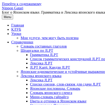
Перейти к содержимому
Nippon Gatari
Блог о Японском языке. Грамматика и Лексика японского языка
Menu
Главная
КЛУБ
Уроки
Мои услуги, чем могу быть полезна
Справочники
Словарь составных глаголов
Шпаргалки по JLPT
Грамматика JLPT
Список грамматических конструкций JLPT п
Лексика JLPT
JLPT Kanji. Кандзи JLPT
Японские идиоматические и устойчивые выражени
Лексика японского языка
Лексика JLPT
Списки союзов, слов-связок для сдачи JLPT
Японские пословицы. Словарь
Словарь японского сленга
Мини-словарь гайрайго
Цвета и оттенки в Японском языке