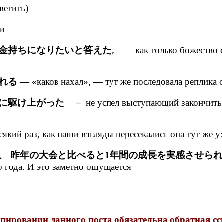
ветить)
ки
金持ちになりたいと答えた
。 — как только божество с
れる —
«каков нахал», — тут же последовала реплика 
に駆け上がった
－ не успел выступающий закончить с
сякий раз, как наши взгляды пересекались она тут же у
、 昨年の大会と比べると1年間の成長を実感させら
 года. И это заметно ощущается
ировании данного поста обязательна обратная ссы