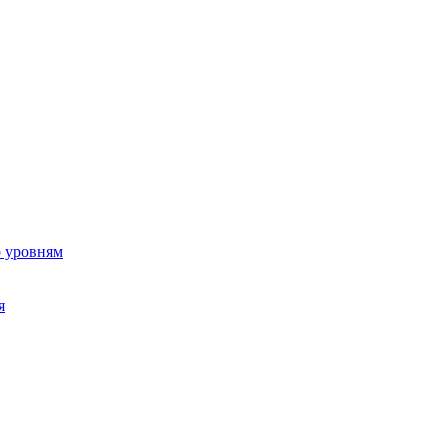
о уровням
я