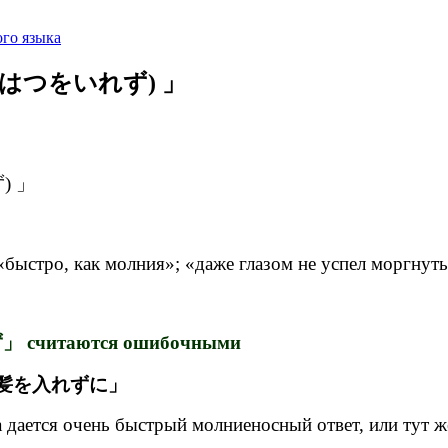
го языка
かんはつをいれず) 」
) 」
«быстро, как молния»; «даже глазом не успел моргнуть
таются ошибочными
ма 「間髪を入れずに」
а дается очень быстрый молниеносный ответ, или тут же