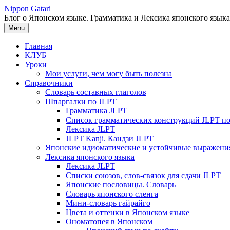
Перейти
Nippon Gatari
к
Блог о Японском языке. Грамматика и Лексика японского языка
содержимому
Menu
Главная
КЛУБ
Уроки
Мои услуги, чем могу быть полезна
Справочники
Словарь составных глаголов
Шпаргалки по JLPT
Грамматика JLPT
Список грамматических конструкций JLPT п
Лексика JLPT
JLPT Kanji. Кандзи JLPT
Японские идиоматические и устойчивые выражени
Лексика японского языка
Лексика JLPT
Списки союзов, слов-связок для сдачи JLPT
Японские пословицы. Словарь
Словарь японского сленга
Мини-словарь гайрайго
Цвета и оттенки в Японском языке
Ономатопея в Японском