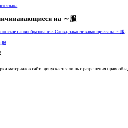
го языка
аканчивавающиеся на ～服
понское словообразование. Слова, заканчивавающиеся на ～服
.
服
ки материалов сайта допускается лишь с разрешения правооблад