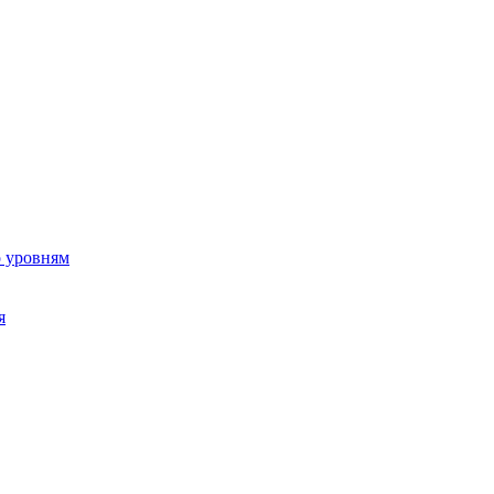
о уровням
я