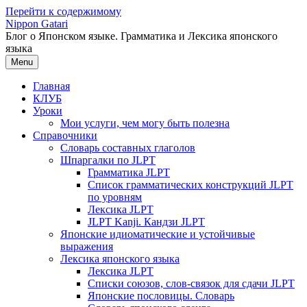
Перейти к содержимому
Nippon Gatari
Блог о Японском языке. Грамматика и Лексика японского
языка
Menu
Главная
КЛУБ
Уроки
Мои услуги, чем могу быть полезна
Справочники
Словарь составных глаголов
Шпаргалки по JLPT
Грамматика JLPT
Список грамматических конструкций JLPT
по уровням
Лексика JLPT
JLPT Kanji. Кандзи JLPT
Японские идиоматические и устойчивые
выражения
Лексика японского языка
Лексика JLPT
Списки союзов, слов-связок для сдачи JLPT
Японские пословицы. Словарь