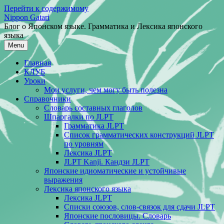
Перейти к содержимому
Nippon Gatari
Блог о Японском языке. Грамматика и Лексика японского
языка
Menu
Главная
КЛУБ
Уроки
Мои услуги, чем могу быть полезна
Справочники
Словарь составных глаголов
Шпаргалки по JLPT
Грамматика JLPT
Список грамматических конструкций JLPT
по уровням
Лексика JLPT
JLPT Kanji. Кандзи JLPT
Японские идиоматические и устойчивые
выражения
Лексика японского языка
Лексика JLPT
Списки союзов, слов-связок для сдачи JLPT
Японские пословицы. Словарь