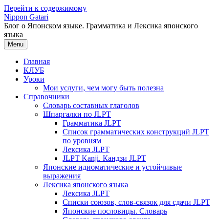
Перейти к содержимому
Nippon Gatari
Блог о Японском языке. Грамматика и Лексика японского
языка
Menu
Главная
КЛУБ
Уроки
Мои услуги, чем могу быть полезна
Справочники
Словарь составных глаголов
Шпаргалки по JLPT
Грамматика JLPT
Список грамматических конструкций JLPT
по уровням
Лексика JLPT
JLPT Kanji. Кандзи JLPT
Японские идиоматические и устойчивые
выражения
Лексика японского языка
Лексика JLPT
Списки союзов, слов-связок для сдачи JLPT
Японские пословицы. Словарь