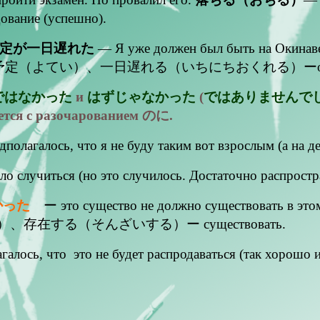
ование (успешно).
定が一日遅れた
— Я уже должен был быть на Окинаве 
、予定（よてい）、一日遅れる（いちにちおくれる）ーопаздывать на
ではなかった
и
はずじゃなかった
(
ではありませんで
ается с разочарованием のに.
полагалось, что я не буду таким вот взрослым (а на 
о случиться (но это случилось. Достаточно распростр
かった
ー это существо не должно существовать в этом
、存在する（そんざいする）ー существовать.
ось, что это не будет распродаваться (так хорошо и