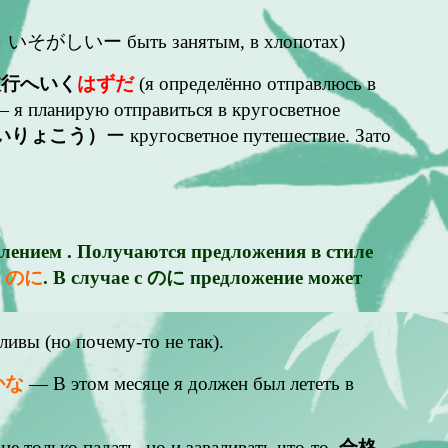
しい・いそがしいー быть занятым, в хлопотах)
旅行へいく
はずだ
(я определённо отправлюсь в
 я планирую отправиться в кругосветное
いりょこう）
ー кругосветное путешествие. Зато
нием . Получаются предложения в стиле
、のに
. В случае с のに предложение может
ливы (но почему-то не так).
かな
— В этом месяце я должен был лететь в
не только падать, но и заваливать что-то.
合格