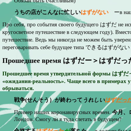
Обязан быть счастливым)
うちの店がこんなに忙しい
はずがない
ーв на
Про себя, про события своего будущего はずだ не исп
кругосветное путешествие в следующем году). Вместо
путешествие. Ведь мы никогда не можем быть уверен
переговаривать себе будущее типа できるはずがない (не
Прошедшее время はずだー＞はずだっ
Прошедшее время утвердительной формы はずだった
«ожидания-реальность». Чаще всего в примерах 
обрываться.
戦争(せんそう）が終わって
うれしい
はず
だっ
Пример наших коронавирусных времен.
今月、
Лондон. Смогу ли я туда слетать в будущем?
合格する
はずだった
が
落ちた
— я должен был п