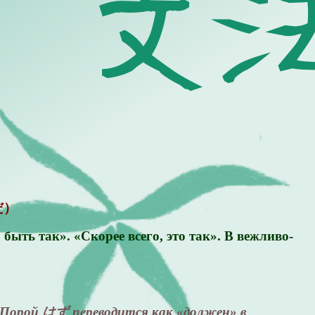
ずだ）
ыть так». «Скорее всего, это так». В вежливо-
Порой はず переводится как «должен» в