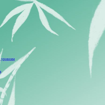
о уровням
я