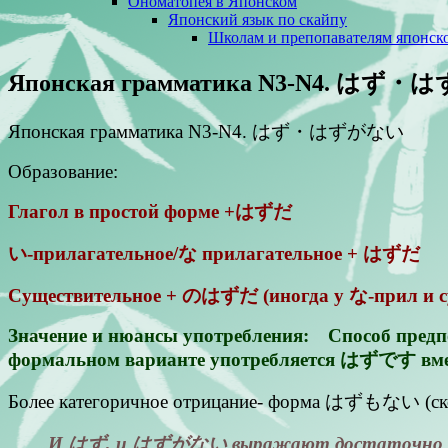
Ономатопея в Японском
Японский язык по скайпу
Школам и препопавателям японско
Японская грамматика N3-N4. はず
Японская грамматика N3-N4. はず・はずがない
Образование:
Глагол в простой форме +はずだ
い-прилагательное/な прилагательное + はずだ
Существительное + のはずだ (иногда у な-прил 
Значение и нюансы употребления: Способ предпол
формальном варианте употребляется はずです в
Более категоричное отрицание- форма はずもない (скоре
И はず, и はずがない выражают достаточно сильн