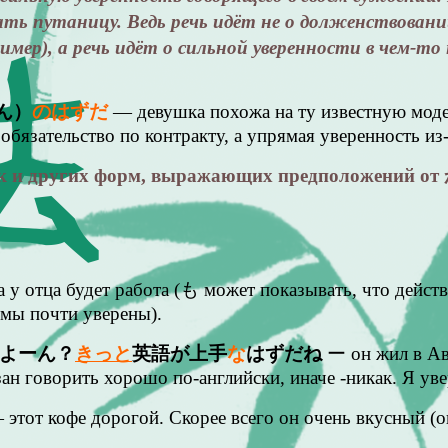
ызвать путаницу. Ведь речь идёт не о долженст
а речь идёт о сильной уверенности в чем-то на
ん）
のはずだ
— девушка похожа на ту известную модел
обязательство по контракту, а упрямая уверенность и
как и других форм, выражающих предположе
ра у отца будет работа (も может показывать, что дейст
 мы почти уверены).
よーん？
きっと
英語が上手
な
はず
だね
ー он жил в Авс
ан говорить хорошо по-английски, иначе -никак. Я уве
 этот кофе дорогой. Скорее всего он очень вкусный (о