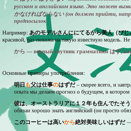
русском и английском языке. Это может в
かなければならない (он должен прийти, например), 
предпосылок.
Например:
あのモデルさんににてるから美人（びじ
красивой, раз похожа на такую известную модель. Не 
から — верный спутник грамматики はず, 
Основные примеры употребления:
明日
も
父は仕事
の
はずだ
– скорее всего, и завт
опыта мы делаем прогноз о будущем, в котором
彼は、オーストラリアに１２年も住んでたそう
обязан хорошо знать английский (он просто обяз
このコーヒーは高い
から
絶対美味しい
はずだ
—