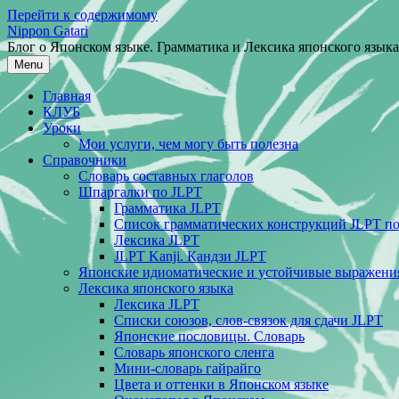
Перейти к содержимому
Nippon Gatari
Блог о Японском языке. Грамматика и Лексика японского языка
Menu
Главная
КЛУБ
Уроки
Мои услуги, чем могу быть полезна
Справочники
Словарь составных глаголов
Шпаргалки по JLPT
Грамматика JLPT
Список грамматических конструкций JLPT п
Лексика JLPT
JLPT Kanji. Кандзи JLPT
Японские идиоматические и устойчивые выражени
Лексика японского языка
Лексика JLPT
Списки союзов, слов-связок для сдачи JLPT
Японские пословицы. Словарь
Словарь японского сленга
Мини-словарь гайрайго
Цвета и оттенки в Японском языке