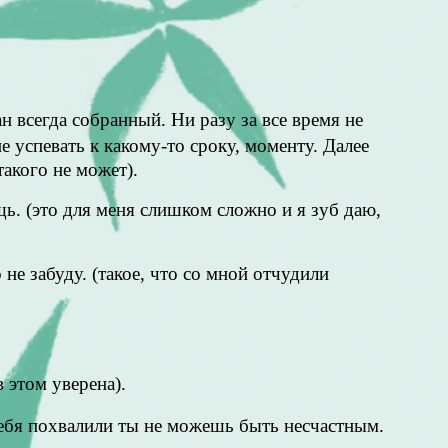
 всегда собранный. Ни разу за все время не
евать к какому-то сроку, моменту. Далее
такого не может).
ь. (это для меня слишком сложно и я зуб даю,
 не забуду. (такое, что со мной отчудили
 этом уверена).
 тебя похвалили ты не можешь быть несчастным.