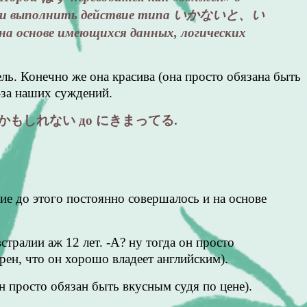
вовании выполнить действие типа いかないと、い
 основе имеющихся данных, логических
ь. Конечно же она красива (она просто обязана быть
з-за наших суждений.
ний от かもしれない до にきまってる.
вие до этого постоянно совершалось и на основе
тралии аж 12 лет. -А? ну тогда он просто
рен, что он хорошо владеет английским).
н просто обязан быть вкусным судя по цене).