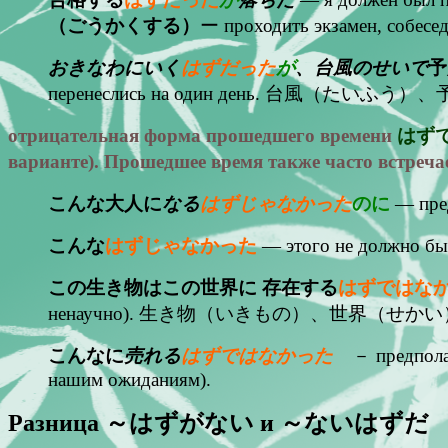
（ごうかくする）
ー проходить экзамен, собесед
おきなわにいく
はずだった
が
、台風のせいで
予
перенеслись на один день. 台風（たいふう）
отрицательная форма прошедшего времени
はず
варианте). Прошедшее время также часто встреч
こんな大人に
なる
はずじゃなかった
のに
— пред
こんな
はずじゃなかった
— этого не должно был
この生き物はこの世界に 存在する
はずではな
ненаучно). 生き物（いきもの）、世界（せかい）
こんなに
売れる
はずではなかった
－ предполагал
нашим ожиданиям).
Разница ～はずがない и ～ないはずだ