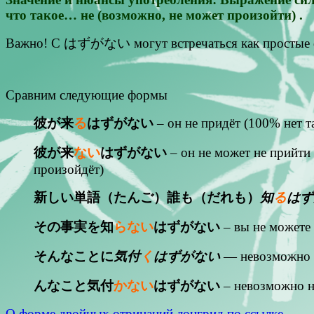
что такое… не (возможно, не может произойти) .
Важно! С はずがない могут встречаться как простые фо
Сравним следующие формы
彼が来
る
はずがない
– он не придёт (100% нет т
彼が来
ない
はずがない
– он не может не прийти 
произойдёт)
新しい単語（たんご）誰も（だれも）
知
る
はず
その事実を知
らない
はずがない
– вы не можете н
そんなことに
気付
く
はずがない
— невозможно э
んなこと気付
かない
はずがない
– невозможно не
О форме двойных отрицаний лонгрид по ссылке