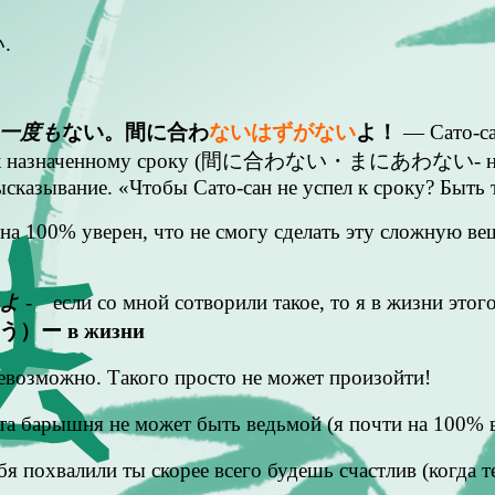
.
一度も
ない。間に合わ
ないはずがない
よ！
— Сато-сан
пел к назначенному сроку (間に合わない・まにあわない- не усп
ысказывание. «Чтобы Сато-сан не успел к сроку? Быть 
а 100% уверен, что не смогу сделать эту сложную вещ
よ
- если со мной сотворили такое, то я в жизни этого
）ー в жизни
евозможно. Такого просто не может произойти!
а барышня не может быть ведьмой (я почти на 100% в
бя похвалили ты скорее всего будешь счастлив (когда