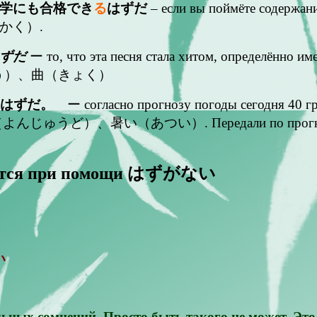
学にも合格でき
る
はずだ
– если вы поймёте содержани
かく）.
ずだ
ー то, что эта песня стала хитом, определённо име
理由（りゆう）、曲（きょく）
はずだ。
ー согласно прогнозу погоды сегодня 40 гра
、暑い（あつい）. Передали по прогнозу погоды
ется при помощи はずがない
い
ных сомнений. Просто быть такого не может. Это 