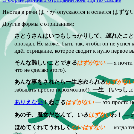
Иногда в речи は・が опускаются и остается はずない
Другие формы с отрицанием:
さとうさんはいつもしっかりして、
遅れたこと
опоздал. Не может быть так, чтобы он не ус
идёт отрицание, которое сводит к нулю первое в
そんな難しいこと
できる
はずがない
— я почти н
что не сделаю этого).
あんな事をされたら一生
忘れられる
はずがない
забывать просто невозможно!).
一生 （いっしょう
ありえない
！
起こる
はずがない
— это просто н
あの子、魔女だ
なんて、いる
はずない
わ！
— эт
ほめてくれてうれしく
ないはずない
— когда те