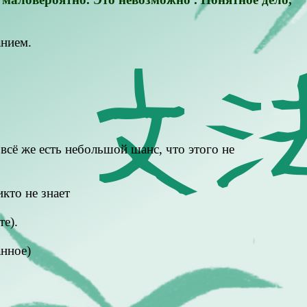
анием.
 всё же есть небольшой шанс, что этого не
икто не знает
те).
нное)