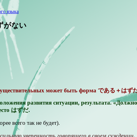
го языка
・はずがない
и существительных может быть форма である＋は
ожения развития ситуации, результата. «Должно б
место はずだ.
е всего так не будет).
ую уверенность говорящего в своем суждении. 