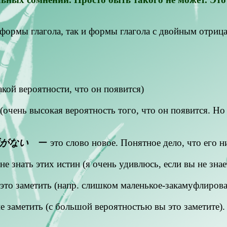
рмы глагола, так и формы глагола с двойным отриц
акой вероятности, что он появится)
(очень высокая вероятность того, что он появится. Но
が
ない
ー это слово новое. Понятное дело, что его н
е знать этих истин (я очень удивлюсь, если вы не знае
то заметить (напр. слишком маленькое-закамуфлирова
 заметить (с большой вероятностью вы это заметите).