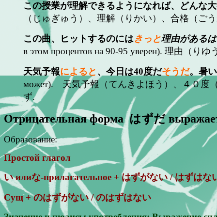
この授業が理解できるようになれば、どんな大
（じゅぎゅう）、理解（りかい）、合格（ごう
この曲、ヒットするのには
きっと
理由があるは
в этом процентов на 90-95 уверен). 
天気予報
によると
、今日は40度だ
そうだ
。暑い
может). 天気予報（てんきよほう）、４０度（よんじゅうど）
ず.
Отрицательная форма はずだ выража
Образование:
Простой глагол
い илиな-прилагательное + はずがない / はずはな
Сущ + のはずがない / のはずはない
Значение и нюансы употребления: Выражение силь