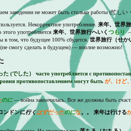
шем заведении не может быть столько работы (忙
ользуется. Некорректное употребление.
来年、世界
 этого употребляется
来年、世界旅行へいく
つもり
—
ы в том, что будущее 100% сбудется.
世界旅行（せか
 смогу сделать в будущем) — вполне возможно!
た
 (でした） часто употребляется с противопоставле
уровня противопоставлением могут быть
が、けど
た
のに
—
война закончилась. Все же должны быть счаст
ロンドンに
行く
はずだった
のに
な
。。 来年は行ける
ройти экзамен. Но провалил его.
落ちる（おちる）
— 