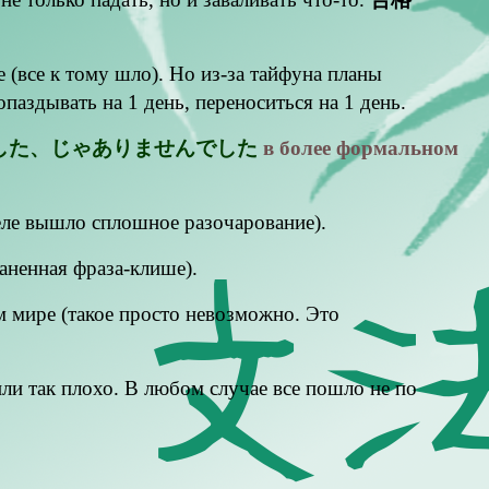
(все к тому шло). Но из-за тайфуна планы
 1 день, переноситься на 1 день.
した、じゃありませんでした
в более формальном
деле вышло сплошное разочарование).
аненная фраза-клише).
 мире (такое просто невозможно. Это
ли так плохо. В любом случае все пошло не по