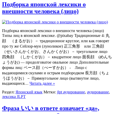
Подборка японской лексики о
внешности человека (лицо)
Подборка японской лексики о внешности человека (лицо)
Типы лиц в японской лексике. @pixabay Традиционные 4: 丸
顔 （まるがお）－ традиционное круглое, или как говорят
про ту же Сейлор-мун (луноликое) 正三角形 или 三角顔
（せいさんかくがお、さんかくがお）－ треугольное лицо
四角顔 （しかくがお）－ квадратное лицо 面長顔 (めんち
ょうがお) — продолговатое овальное лицо Дополнительные
формы лиц: ベース顔（べーすかお） - Лицо с
выдающимися скулами и острым подбородком 長方顔（ちょ
うほうがお）－ Прямоугольное лицо (вытянутое лицо,
выдающиеся…
Читать далее »
Раздел:
Японский язык
Метки:
jlpt аудирование
,
аудирование
,
лексика JLPT
Фраза いい в ответе означает «да»,