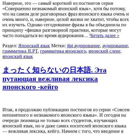
Наверное, это — самый короткий из постингов серии
«Совершенно незнакомый японский язык», хотя бы потому,
что на самом деле разговорных фраз японского языка очень и
очень много, и, наверное, целой жизни не хватит, чтобы всех
их изучить. Однако сегодняшние фразы я бы объединила по
принципу «фишки разговорной практики, которые могут
часто попадаться во время аудирования…
Читать далее »
Раздел:
Японский язык
Метки:
jlpt аудирование
,
аудирование
,
грамматика JLPT
,
грамматика японского
,
японский сленг
,
японский язык
まったく知らないの日本語. Эта
путающая вежливая лексика
японского -кейго
Итак, я продолжаю публикацию постингов из серии «Совсем
непонятного и незнакомого японского языка». И сегодня на
очереди люимица не только всех студентов, изучающих
японский язык, но и даже самих носителей японского языка
— вежливая лексика, кейго. Начнем с того, что введение в