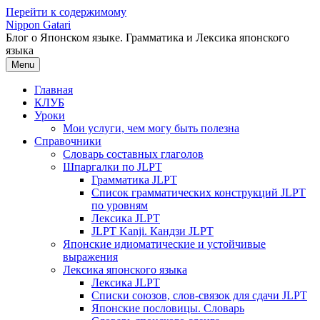
Перейти к содержимому
Nippon Gatari
Блог о Японском языке. Грамматика и Лексика японского
языка
Menu
Главная
КЛУБ
Уроки
Мои услуги, чем могу быть полезна
Справочники
Словарь составных глаголов
Шпаргалки по JLPT
Грамматика JLPT
Список грамматических конструкций JLPT
по уровням
Лексика JLPT
JLPT Kanji. Кандзи JLPT
Японские идиоматические и устойчивые
выражения
Лексика японского языка
Лексика JLPT
Списки союзов, слов-связок для сдачи JLPT
Японские пословицы. Словарь