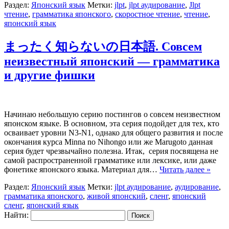
Раздел:
Японский язык
Метки:
jlpt
,
jlpt аудирование
,
Jlpt
чтение
,
грамматика японского
,
скоростное чтение
,
чтение
,
японский язык
まったく知らないの日本語. Совсем
неизвестный японский — грамматика
и другие фишки
Начинаю небольшую серию постингов о совсем неизвестном
японском языке. В основном, эта серия подойдет для тех, кто
осваивает уровни N3-N1, однако для общего развития и после
окончания курса Minna no Nihongo или же Marugoto данная
серия будет чрезвычайно полезна. Итак, серия посвящена не
самой распространенной грамматике или лексике, или даже
фонетике японского языка. Материал для…
Читать далее »
Раздел:
Японский язык
Метки:
jlpt аудирование
,
аудирование
,
грамматика японского
,
живой японский
,
сленг
,
японский
сленг
,
японский язык
Найти: