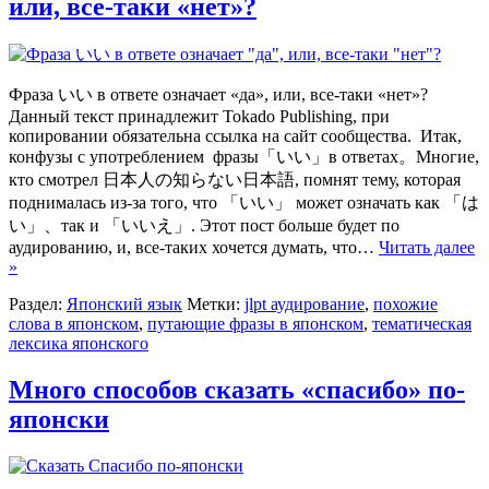
или, все-таки «нет»?
Фраза いい в ответе означает «да», или, все-таки «нет»?
Данный текст принадлежит Tokado Publishing, при
копировании обязательна ссылка на сайт сообщества. Итак,
конфузы с употреблением фразы「いい」в ответах。Многие,
кто смотрел 日本人の知らない日本語, помнят тему, которая
поднималась из-за того, что 「いい」 может означать как 「は
い」、так и 「いいえ」. Этот пост больше будет по
аудированию, и, все-таких хочется думать, что…
Читать далее
»
Раздел:
Японский язык
Метки:
jlpt аудирование
,
похожие
слова в японском
,
путающие фразы в японском
,
тематическая
лексика японского
Много способов сказать «спасибо» по-
японски