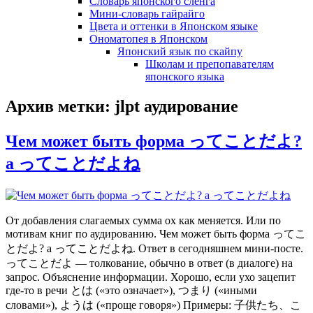
Словарь японского сленга
Мини-словарь гайрайго
Цвета и оттенки в Японском языке
Ономатопея в Японском
Японский язык по скайпу
Школам и препопавателям
японского языка
Архив метки:
jlpt аудирование
Чем может быть форма ってことだよ?
а ってことだよね
От добавления слагаемых сумма ох как меняется. Или по
мотивам книг по аудированию. Чем может быть форма ってこ
とだよ? а ってことだよね. Ответ в сегодняшнем мини-посте.
ってことだよ — толкование, обычно в ответ (в диалоге) на
запрос. Объяснение информации. Хорошо, если ухо зацепит
где-то в речи とは («это означает»), つまり («иными
словами»), ようは («проще говоря») Примеры: 子供たち、こ