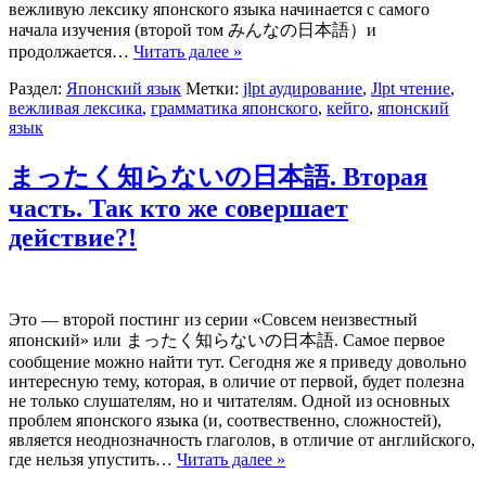
вежливую лексику японского языка начинается с самого
начала изучения (второй том みんなの日本語）и
продолжается…
Читать далее »
Раздел:
Японский язык
Метки:
jlpt аудирование
,
Jlpt чтение
,
вежливая лексика
,
грамматика японского
,
кейго
,
японский
язык
まったく知らないの日本語. Вторая
часть. Так кто же совершает
действие?!
Это — второй постинг из серии «Совсем неизвестный
японский» или まったく知らないの日本語. Самое первое
сообщение можно найти тут. Сегодня же я приведу довольно
интересную тему, которая, в оличие от первой, будет полезна
не только слушателям, но и читателям. Одной из основных
проблем японского языка (и, соотвественно, сложностей),
является неоднозначность глаголов, в отличие от английского,
где нельзя упустить…
Читать далее »