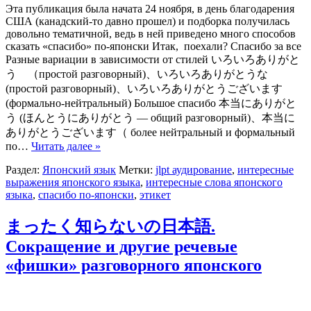
Эта публикация была начата 24 ноября, в день благодарения
США (канадский-то давно прошел) и подборка получилась
довольно тематичной, ведь в ней приведено много способов
сказать «спасибо» по-японски Итак, поехали? Спасибо за все
Разные вариации в зависимости от стилей いろいろありがと
う （простой разговорный)、いろいろありがとうな
(простой разговорный)、いろいろありがとうございます
(формально-нейтральный) Большое спасибо 本当にありがと
う (ほんとうにありがとう — общий разговорный)、本当に
ありがとうございます（ более нейтральный и формальный
по…
Читать далее »
Раздел:
Японский язык
Метки:
jlpt аудирование
,
интересные
выражения японского языка
,
интересные слова японского
языка
,
спасибо по-японски
,
этикет
まったく知らないの日本語.
Сокращение и другие речевые
«фишки» разговорного японского