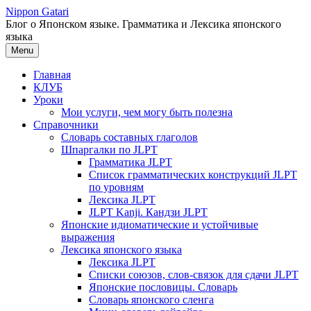
Перейти
Nippon Gatari
к
Блог о Японском языке. Грамматика и Лексика японского
содержимому
языка
Menu
Главная
КЛУБ
Уроки
Мои услуги, чем могу быть полезна
Справочники
Словарь составных глаголов
Шпаргалки по JLPT
Грамматика JLPT
Список грамматических конструкций JLPT
по уровням
Лексика JLPT
JLPT Kanji. Кандзи JLPT
Японские идиоматические и устойчивые
выражения
Лексика японского языка
Лексика JLPT
Списки союзов, слов-связок для сдачи JLPT
Японские пословицы. Словарь
Словарь японского сленга