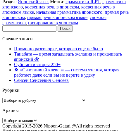
Раздел:
Японский язык
Метки:
грамматика JLPT
,
грамматика
японского
,
косвенная речь в японском
,
косвенная речь в
японском языке
,
начальная грамматика японского
,
прямая речь
в японском
,
прямая речь в японском языке
,
сложная
грамматика
,
цитирование в японском
Найти:
Свежие записи
Промо по разговорке, которого еще не было
Танабата — время загадывать желания и прокачивать
японский 🎋
Субстантиваторы 250+
🍀 «Счастливый клевер» — система чтения, которая
работает даже если вы не верите в удачу
Сенсей Сенсеевич Сенсеев
Рубрики
Рубрики
Архивы
Архивы
Copyright 2015-2026 Nippon-Gatari @All rights reserved