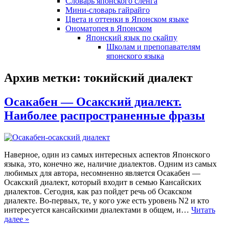
Словарь японского сленга
Мини-словарь гайрайго
Цвета и оттенки в Японском языке
Ономатопея в Японском
Японский язык по скайпу
Школам и препопавателям
японского языка
Архив метки:
токийский диалект
Осакабен — Осакский диалект.
Наиболее распространенные фразы
Наверное, один из самых интересных аспектов Японского
языка, это, конечно же, наличие диалектов. Одним из самых
любимых для автора, несомненно является Осакабен —
Осакский диалект, который входит в семью Кансайских
диалектов. Сегодня, как раз пойдет речь об Осакском
диалекте. Во-первых, те, у кого уже есть уровень N2 и кто
интересуется кансайскими диалектами в общем, и…
Читать
далее »