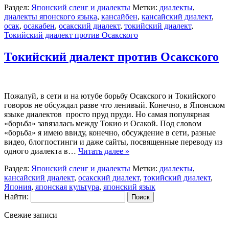
Раздел:
Японский сленг и диалекты
Метки:
диалекты
,
диалекты японского языка
,
кансайбен
,
кансайский диалект
,
осак
,
осакабен
,
осакский диалект
,
токийский диалект
,
Токийский диалект против Осакского
Токийский диалект против Осакского
Пожалуй, в сети и на ютубе борьбу Осакского и Токийского
говоров не обсуждал разве что ленивый. Конечно, в Японском
языке диалектов просто пруд пруди. Но самая популярная
«борьба» завязалась между Токио и Осакой. Под словом
«борьба» я имею ввиду, конечно, обсуждение в сети, разные
видео, блогпостинги и даже сайты, посвященные переводу из
одного диалекта в…
Читать далее »
Раздел:
Японский сленг и диалекты
Метки:
диалекты
,
кансайский диалект
,
осакский диалект
,
токийский диалект
,
Япония
,
японская культура
,
японский язык
Найти:
Свежие записи