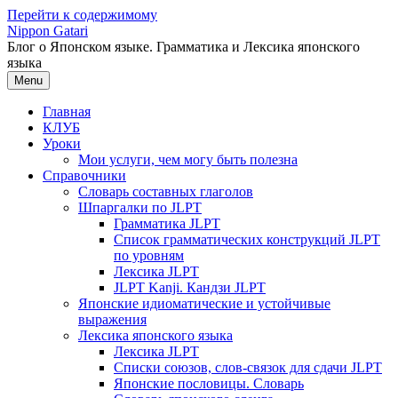
Перейти к содержимому
Nippon Gatari
Блог о Японском языке. Грамматика и Лексика японского
языка
Menu
Главная
КЛУБ
Уроки
Мои услуги, чем могу быть полезна
Справочники
Словарь составных глаголов
Шпаргалки по JLPT
Грамматика JLPT
Список грамматических конструкций JLPT
по уровням
Лексика JLPT
JLPT Kanji. Кандзи JLPT
Японские идиоматические и устойчивые
выражения
Лексика японского языка
Лексика JLPT
Списки союзов, слов-связок для сдачи JLPT
Японские пословицы. Словарь