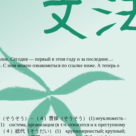
в. Сегодня — первый в этом году и за последние…
 ним можно ознакомиться по ссылке ниже. А теперь о
葬送（そうそう）－（４）曹操（そうそう） (1) неуклюжесть -
организация (в т.ч. относится и к преступному
総代（そうだい） (1) крупнозернистый; крупный;