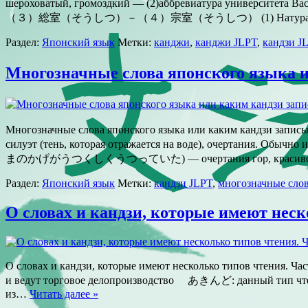
шероховатый, громоздкий — (2)аббревиатура универс
（３）総室（そうしつ）－（４）宗室（そうしつ） (1) Натура, хара
Раздел:
Японский язык
Метки:
канджи
,
канджи JLPT
,
кандзи J
Многозначные слова японского язык
Многозначные слова японского языка или каким кандзи запис
силуэт (тень, которая отражается на воде), очер
まのかげがうつくしくうつっていた) — очертания гор, красиво 
Раздел:
Японский язык
Метки:
кандзи JLPT
,
многозначные слов
О словах и кандзи, которые имеют неск
О словах и кандзи, которые имеют несколько типов чтения. 
и ведут торговое делопроизводство あきんど: данный тип чтения 
из…
Читать далее »