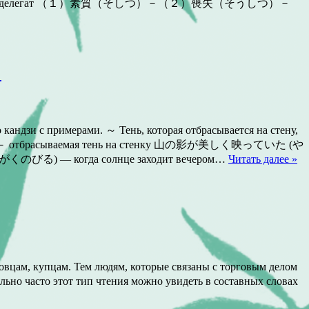
) представитель, делегат （１）素質（そしつ）－（２）喪失（そうしつ）－
？
ндзи с примерами. ～ Тень, которая отбрасывается на стену,
る）－ отбрасываемая тень на стенку 山の影が美しく映っていた (や
) — когда солнце заходит вечером…
Читать далее »
вцам, купцам. Тем людям, которые связаны с торговым делом
но часто этот тип чтения можно увидеть в составных словах