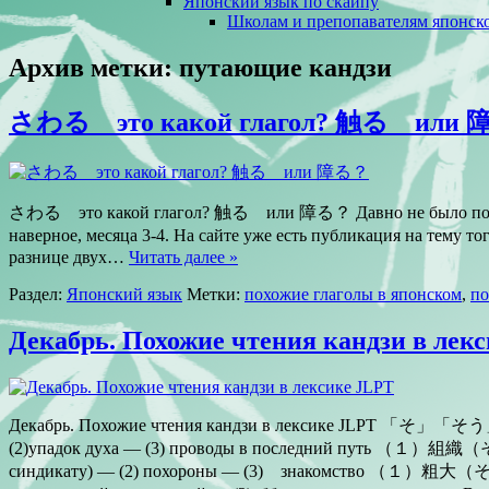
Японский язык по скайпу
Школам и препопавателям японско
Архив метки:
путающие кандзи
さわる это какой глагол? 触る или
さわる это какой глагол? 触る или 障る？ Давно не было постов 
наверное, месяца 3-4. На сайте уже есть публикация на 
разнице двух…
Читать далее »
Раздел:
Японский язык
Метки:
похожие глаголы в японском
,
по
Декабрь. Похожие чтения кандзи в лек
Декабрь. Похожие чтения кандзи в лексик
(2)упадок духа — (3) проводы в последний путь （
синдикату) — (2) похороны — (3) знакомст