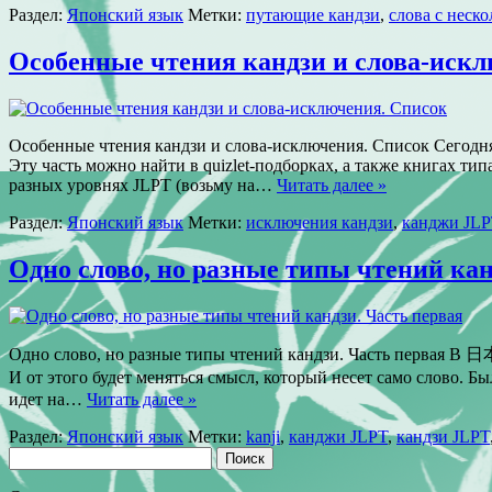
Раздел:
Японский язык
Метки:
путающие кандзи
,
слова с неск
Особенные чтения кандзи и слова-иск
Особенные чтения кандзи и слова-исключения. Список Cегодня 
Эту часть можно найти в quizlet-подборках, а также книгах ти
разных уровнях JLPT (возьму на…
Читать далее »
Раздел:
Японский язык
Метки:
исключения кандзи
,
канджи JLP
Одно слово, но разные типы чтений кан
Одно слово, но разные типы чтений кандзи. Часть первая 
И от этого будет меняться смысл, который несет само слово. 
идет на…
Читать далее »
Раздел:
Японский язык
Метки:
kanji
,
канджи JLPT
,
кандзи JLPT
Найти: