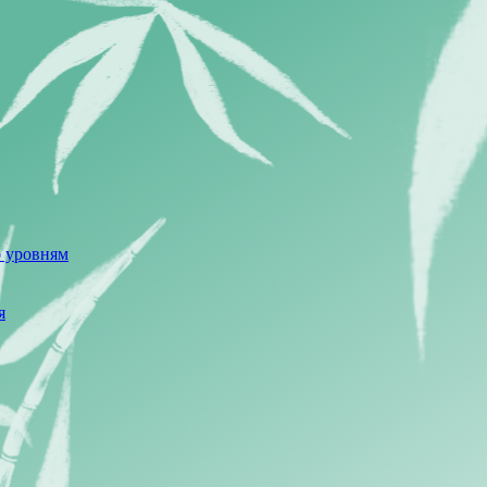
о уровням
я