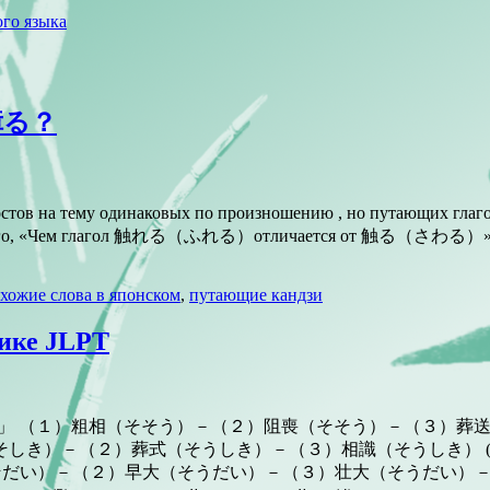
го языка
 障る？
на тему одинаковых по произношению , но путающих глаголо
тему того, «Чем глагол 触れる（ふれる）отличается от 触る（さわる）». С
хожие слова в японском
,
путающие кандзи
сике JLPT
е JLPT 「そ」「そう」 （１）粗相（そそう）－（２）阻喪（そそう）－（３）
１）組織（そしき）－（２）葬式（そうしき）－（３）相識（そうしき） (1) система, 
во （１）粗大（そだい）－（２）早大（そうだい）－（３）壮大（そうだい）－（４）