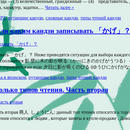
итета Васэда — (3) величественный, грандизоный — (4
ктер, задатки,…
Читать далее »
LPT
,
путающие кандзи
,
сложные кандзи
,
типы чтений кандзи
а или каким кандзи записывать 「かげ」
ывать 「かげ」？ Ниже приводятся ситуации для выбора каждого ка
тания. Обычно используется 影 壁に木の影が映る（かべにきのかげがうつ
отражаются на воде 夕日に影が長くのびる (ゆうひにかげがながくのびる
а в японском
,
путающие кандзи
,
типы чтений кандзи
олько типов чтения. Часть вторая
Часть вторая 商人 しょうにん: данный тип чтения относится к торго
относится к людям , которые заняты в купле-продаже . Доволь