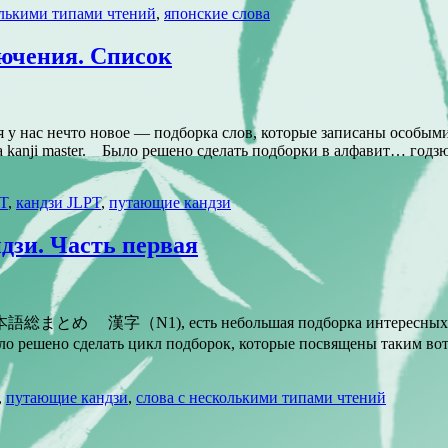
олькими типами чтений
,
японские слова
лючения. Список
у нас нечто новое — подборка слов, которые записаны особыми ч
па kanji master. Было решено сделать подборки в алфавит… годз
T
,
кандзи JLPT
,
путающие кандзи
дзи. Часть первая
В 日本語総まとめ 漢字（N1), есть небольшая подборка интересных сло
Было решено сделать цикл подборок, которые посвящены таким в
,
путающие кандзи
,
слова с несколькими типами чтений