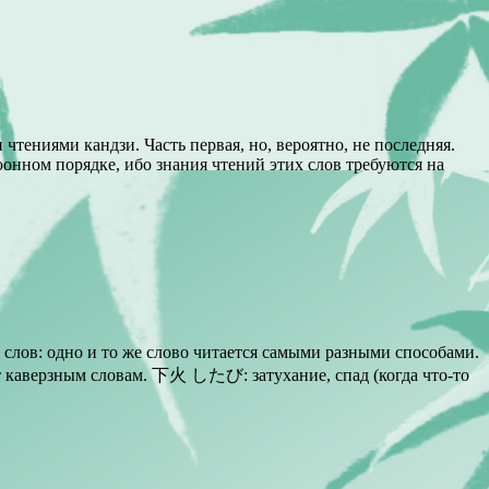
тениями кандзи. Часть первая, но, вероятно, не последняя.
юонном порядке, ибо знания чтений этих слов требуются на
в: одно и то же слово читается самыми разными способами.
от каверзным словам. 下火 したび: затухание, спад (когда что-то