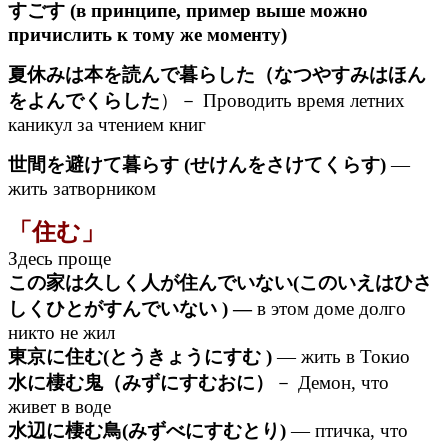
すごす (в принципе, пример выше можно
причислить к тому же моменту)
夏休みは本を読んで暮らした（なつやすみはほん
をよんでくらした
）－ Проводить время летних
каникул за чтением книг
世間を避けて暮らす (せけんをさけてくらす)
—
жить затворником
「住む」
Здесь проще
この家は久しく人が住んでいない(このいえはひさ
しくひとがすんでいない ) —
в этом доме долго
никто не жил
東京に住む(とうきょうにすむ )
— жить в Токио
水に棲む鬼（みずにすむおに）
－ Демон, что
живет в воде
水辺に棲む鳥(みずべにすむとり)
— птичка, что