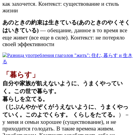
как захочется. Контекст: существование и стиль
жизни
あのときの約束は生きている(あのときのやくそく
はいきている)
— обещание, данное в то время все
еще живет (все еще в силе). Контекст: не потеряло
своей эффективности
「暮らす」
自分や家族が飢えないように、うまくやってい
く。この世で暮らす。
暮らしを立てる。
（じぶんやかぞくがうえないように、うまくやっ
ていく。このよでくらす。 くらしをたてる。
）－
у меня и семьи хорошее (существование), и не
приходится голодать. В такие времена живем.