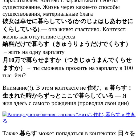
Зарабатываем. Контекст: зарабатывать себе на
существование. Жизнь через какие-то способы
существования, материальные блага
彼女は幸せに暮らしている(かのじょはしあわせに
くらしている)
— она живет счастливо. Контекст:
жизнь как отсутствие стресса
給料だけで暮らす（きゅうりょうだけでくらす）
－жить на одну зарплату
月10万で暮らせますか（つきじゅうまんでくらせ
ますか）
－ ты сможешь прожить на зарплату в 100
тыс. йен?
Внимание(!). В этом контексте не
住む、а 暮らす：
生まれた時からずっとここで暮らしている
— Я
жил здесь с самого рождения (проводил свои дни)
Также
暮らす
может попадаться в контекстах
日々を