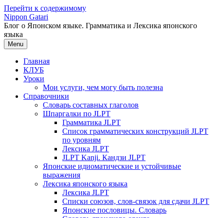
Перейти к содержимому
Nippon Gatari
Блог о Японском языке. Грамматика и Лексика японского
языка
Menu
Главная
КЛУБ
Уроки
Мои услуги, чем могу быть полезна
Справочники
Словарь составных глаголов
Шпаргалки по JLPT
Грамматика JLPT
Список грамматических конструкций JLPT
по уровням
Лексика JLPT
JLPT Kanji. Кандзи JLPT
Японские идиоматические и устойчивые
выражения
Лексика японского языка
Лексика JLPT
Списки союзов, слов-связок для сдачи JLPT
Японские пословицы. Словарь