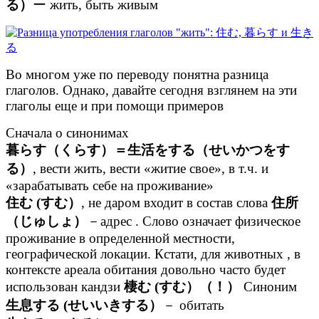
る）
ー жить, быть живым
Во многом уже по переводу понятна разница
глаголов. Однако, давайте сегодня взглянем на эти
глаголы еще и при помощи примеров
Сначала о синонимах
暮らす（くらす）＝生活をする（せいかつをす
る）
, вести жить, вести «житие свое», в т.ч. и
«зарабатывать себе на проживание»
住む (すむ）
, не даром входит в состав слова
住所
（じゅしょ）
－адрес . Слово означает физическое
проживание в определенной местности,
географической локации. Кстати, для животных , в
контексте ареала обитания довольно часто будет
использован кандзи
棲む (すむ）（！）
Синоним
生息する (せいいきする）
－ обитать