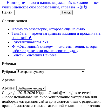
←
Некоторые аналоги наших выражений: век живи — век
учись
Японское словообразование, слова на ～無駄
→
Найти:
Свежие записи
Промо по разговорке, которого еще не было
Танабата — время загадывать желания и прокачивать
японский 🎋
Субстантиваторы 250+
🍀 «Счастливый клевер» — система чтения, которая
работает даже если вы не верите в удачу
Сенсей Сенсеевич Сенсеев
Рубрики
Рубрики
Архивы
Архивы
Copyright 2015-2026 Nippon-Gatari @All rights reserved
Любое использование либо копирование материалов или
подборки материалов сайта допускается лишь с разрешения
правообладателя и только с активной ссылкой на источник