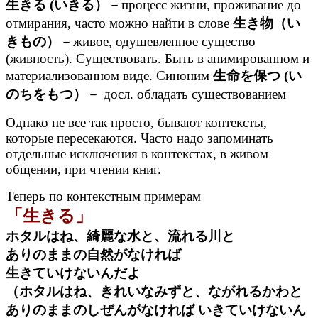
生きる (いきる）
－процесс жизни, проживание до
отмирания, часто можно найти в слове
生き物（い
きもの）
－живое, одушевленное существо
(живность). Существовать. Быть в анимированном и
материализованном виде. Синоним
生命を保つ (い
のちをもつ）
－ досл. обладать существованием
Однако не все так просто, бывают контексты,
которые пересекаются. Часто надо запоминать
отдельные исключения в контекстах, в живом
общении, при чтении книг.
Теперь по контекстным примерам
「生きる」
ホタルはね、綺麗な水と、流れる川と
ありのままの自然がなければ
生きていけないんだよ
（ホタルはね、きれいなみずと、ながれるかわと
ありのままのしぜんがなければ いきていけないん