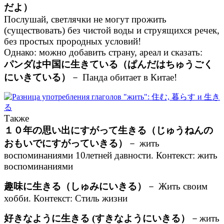
だよ）
Послушай, светлячки не могут прожить
(существовать) без чистой воды и струящихся речек,
без простых прородных условий!
Однако: можно добавить страну, ареал и сказать:
パンダは中国に生きている（ぱんだはちゅうごく
にいきている）
－ Панда обитает в Китае!
Также
１０年の思い出にすがって生きる（じゅうねんの
おもいでにすがっていきる）
－ жить
воспоминаниями 10летней давности. Контекст: жить
воспоминаниями
趣味に生きる（しゅみにいきる）
－ Жить своим
хобби. Контекст: Стиль жизни
好きなように生きる (すきなようにいきる）
－жить