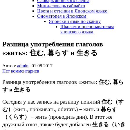
Словарь японского сленга
Мини-словарь гайрайго
Цвета и оттенки в Японском языке
Ономатопея в Японском
Японский язык по скайпу
Школам и препопавателям
японского языка
Разница употребления глаголов
«жить»: 住む, 暮らす и 生きる
Автор:
admin
|
01.08.2017
Нет комментариев
Разница употребления глаголов «жить»:
住む, 暮ら
す и 生きる
Сегодня у нас запись на разницу понятий
住む（す
む）
(жить, проживать, обитать)－жить и
暮らす
（くらす）
－жить (проводить дни). В этот же
дружный союз, также будет добавлен
生きる（いき