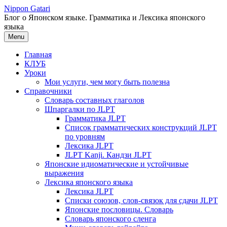
Перейти
Nippon Gatari
к
Блог о Японском языке. Грамматика и Лексика японского
содержимому
языка
Menu
Главная
КЛУБ
Уроки
Мои услуги, чем могу быть полезна
Справочники
Словарь составных глаголов
Шпаргалки по JLPT
Грамматика JLPT
Список грамматических конструкций JLPT
по уровням
Лексика JLPT
JLPT Kanji. Кандзи JLPT
Японские идиоматические и устойчивые
выражения
Лексика японского языка
Лексика JLPT
Списки союзов, слов-связок для сдачи JLPT
Японские пословицы. Словарь
Словарь японского сленга