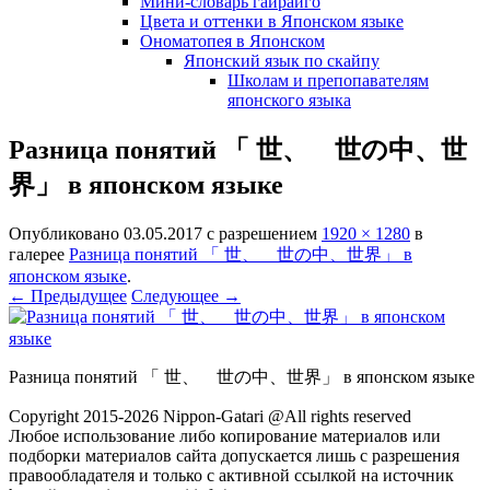
Мини-словарь гайрайго
Цвета и оттенки в Японском языке
Ономатопея в Японском
Японский язык по скайпу
Школам и препопавателям
японского языка
Разница понятий 「 世、 世の中、世
界」 в японском языке
Опубликовано
03.05.2017
с разрешением
1920 × 1280
в
галерее
Разница понятий 「 世、 世の中、世界」 в
японском языке
.
← Предыдущее
Следующее →
Разница понятий 「 世、 世の中、世界」 в японском языке
Copyright 2015-2026 Nippon-Gatari @All rights reserved
Любое использование либо копирование материалов или
подборки материалов сайта допускается лишь с разрешения
правообладателя и только с активной ссылкой на источник