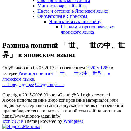
Словарь японского сленга
Мини-словарь гайрайго
Цвета и оттенки в Японском языке
Ономатопея в Японском
Японский язык по скайпу
Школам и препопавателям
японского языка
Разница понятий 「 世、 世の中、世
界」 в японском языке
Опубликовано
03.05.2017
с разрешением
1920 × 1280
в
галерее
Разница понятий 「 世、 世の中、世界」 в
японском языке
.
← Предыдущее
Следующее →
Copyright 2015-2026 Nippon-Gatari @All rights reserved
Любое использование либо копирование материалов или
подборки материалов сайта допускается лишь с разрешения
правообладателя и только с активной ссылкой на источник
https://www.nippon-gatari.info/
Iconic One
Theme | Powered by
Wordpress