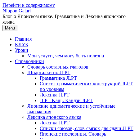
Перейти к содержимому
Nippon Gatari
Блог о Японском языке. Грамматика и Лексика японского
языка
Menu
Главная
КЛУБ
Уроки
Мои услуги, чем могу быть полезна
Справочники
Словарь составных глаголов
Шпаргалки по JLPT
Грамматика JLPT
Список грамматических конструкций JLPT
по уровням
Лексика JLPT
JLPT Kanji. Кандзи JLPT
Японские идиоматические и устойчивые
выражения
Лексика японского языка
Лексика JLPT
Списки союзов, слов-связок для сдачи JLPT
Японские пословицы. Словарь