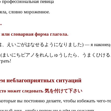
о профессиональная певица
ла, словно мороженное.
.
 или словарная форма глагола.
えいごがはなせるようになりました) — я наконец-то сумел
(まいにちピアノをれんしゅうしたら、うまくひけるようになるよ)。 
грать!
ем неблагоприятных ситуаций
часто может следовать 気を付けて下さい
 которые вы постоянно делаете, чтобы избежать чего-т
ждый день, чтобы потом ни о чём не сожалеть