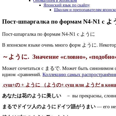
Ономатопея в Японском
Японский язык по скайпу
Школам и препопавателям японско
Пост-шпаргалка по формам N4-N1 с 
Пост-шпаргалка по формам N4-N1 с ように
В японском языке очень много форм ように. Некоторые
～ように. Значение «словно», «подобно
Может сочетаться с まるで. Может быть синонимо
идиом -сравнений.
Коллекцию самых распространённы
сущ+の + ように （ようの+ cущ или ようだ в конце 
あなたは花のように美しい
－ вы прекрасны, словн
まるでドイツ人のようにドイツ語がうまい
— его не