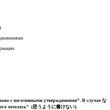
)
 движениями
ормации
мано с негативными утверждениями”. В случае な
мне этого хотелось” (思うように書けない).