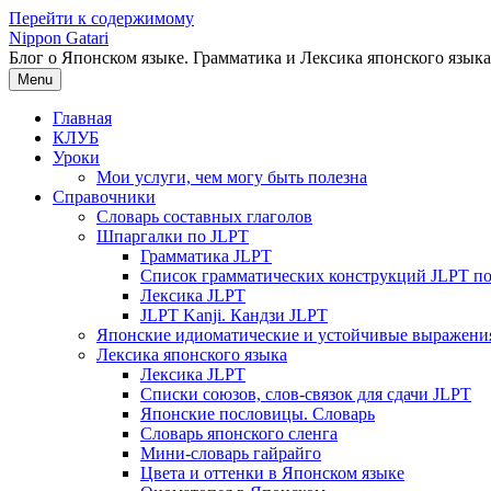
Перейти к содержимому
Nippon Gatari
Блог о Японском языке. Грамматика и Лексика японского языка
Menu
Главная
КЛУБ
Уроки
Мои услуги, чем могу быть полезна
Справочники
Словарь составных глаголов
Шпаргалки по JLPT
Грамматика JLPT
Список грамматических конструкций JLPT п
Лексика JLPT
JLPT Kanji. Кандзи JLPT
Японские идиоматические и устойчивые выражени
Лексика японского языка
Лексика JLPT
Списки союзов, слов-связок для сдачи JLPT
Японские пословицы. Словарь
Словарь японского сленга
Мини-словарь гайрайго
Цвета и оттенки в Японском языке