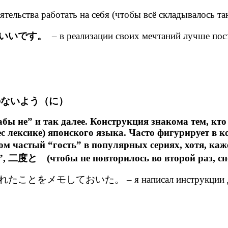
ятельства работать на себя (чтобы всё складывалось так
いいです。
– в реализации своих мечтаний лучше пост
+ ことのないよう（に）
абы не” и так далее. Конструкция знакома тем, к
с лексике) японского языка. Часто фигурирует в к
ом частый “гость” в популярных сериях, хотя, ка
, 二度と (чтобы не повторилось во второй раз, сн
とをメモしておいた。 – я написал инструкции дабы не