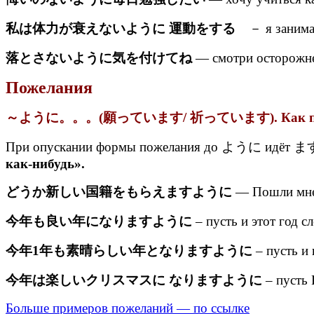
私は体力が衰えないように 運動をする
－ я занимаю
落とさないように気を付けてね
— смотри осторожнее
Пожелания
～ように。。。(願っています/ 祈っています). Как п
При опускании формы пожелания до ように идёт ます ф
как-нибудь».
どうか新しい国籍をもらえますように
— Пошли мне 
今年も良い年になりますように
– пусть и этот год 
今年1年も素晴らしい年となりますように
– пусть и 
今年は楽しいクリスマスに なりますように
– пусть 
Больше примеров пожеланий — по ссылке