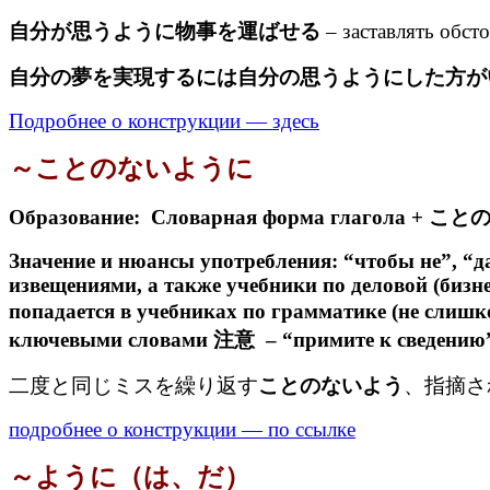
自分が思うように物事を運ばせる
– заставлять обсто
自分の夢を実現するには自分の思うようにした方が
Подробнее о конструкции — здесь
～ことのないように
Образование: Словарная форма глагола 
Значение и нюансы употребления: “чтобы не”, “д
извещениями, а также учебники по деловой (бизне
попадается в учебниках по грамматике (не слишк
ключевыми словами 注意 – “примите к сведению”
二度と同じミスを繰り返す
ことのないよう
、指摘されたこ
подробнее о конструкции — по ссылке
～ように（は、だ）