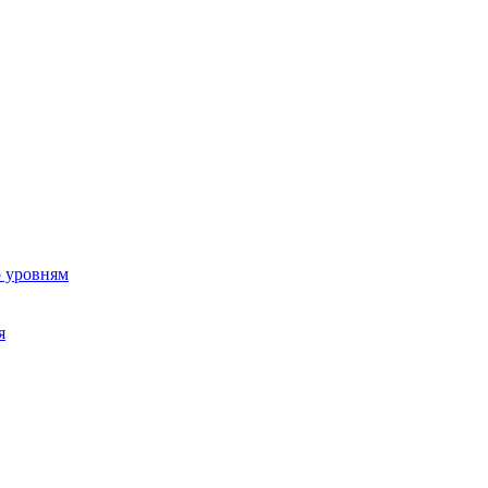
о уровням
я