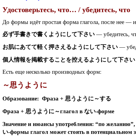
Удостоверьтесь, что… / убедитесь, что
До формы идёт простая форма глагола, после нее — 
必ず手書きで書くようにして下さい
— убедитесь, чт
お肌にあてて軽く押さえるようにして下さい
— убед
個人情報を掲載することを控えるようにして下さい
Есть еще несколько производных форм:
～思うように
Образование: Фраза + 思うように～する
Фраза + 思うように～глагол в ない-форме
Значение и нюансы употребления: “по желанию”,
い-формы глагол может стоять в потенциальном 