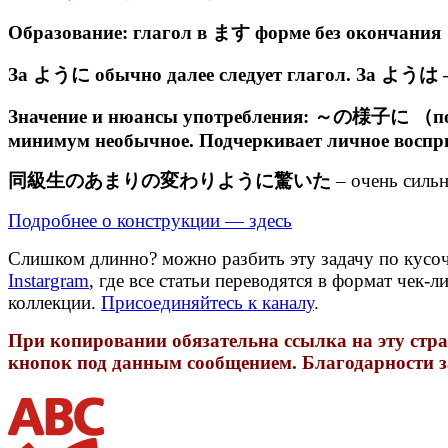
Образование: глагол в ます форме без око
За ように обычно далее следует глагол. За ようは –
Значение и нюансы употребления: ～の様子に （по пол
минимум необычное. Подчеркивает личное восприя
同級生のあまりの変わりように驚いた
– очень сильн
Подробнее о конструкции — здесь
Слишком длинно? можно разбить эту задачу по кусоч
Instargram
, где все статьи переводятся в формат чек-
коллекции.
Присоединяйтесь к каналу
.
При копировании обязательна ссылка на эту стран
кнопок под данным сообщением. Благодарности з