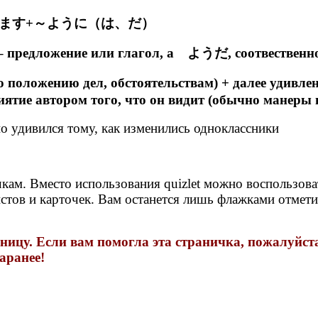
нчания ます+～ように（は、だ）
 предложение или глагол, а ようだ, соотвественно
ожению дел, обстоятельствам) + далее удивление
тие автором того, что он видит (обычно манеры и
о удивился тому, как изменились одноклассники
кам. Вместо использования quizlet можно воспользова
листов и карточек. Вам останется лишь флажками отмет
ицу. Если вам помогла эта страничка, пожалуйста, 
аранее!