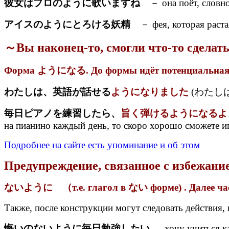
彼女はプロのように歌いますね
－ она поёт, словн
アイスのようにとろける妖精
－ фея, которая растая
～Вы наконец-то, смогли что-то сделать
Форма ようになる.
До формы идёт потенциальная
わたしは、英語が話せる
ようになりました
(わたしは、
毎日ピアノを練習したら、
旨く弾けるようになるよ
на пианино каждый день, то скоро хорошо сможете и
Подробнее на сайте есть упоминание и об этом
Предупреждение, связанное с избежани
ないように （т.е. глагол в ない форме) . Далее 
Также, после конструкции могут следовать действия,
悔いのないように毎日勉強したい
— хочу учиться ка