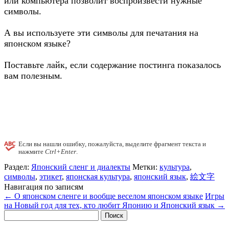
или компьютера позволит воспроизвести нужные
символы.
А вы используете эти символы для печатания на
японском языке?
Поставьте лайк, если содержание постинга показалось
вам полезным.
Если вы нашли ошибку, пожалуйста, выделите фрагмент текста и
нажмите
Ctrl+Enter
.
Раздел:
Японский сленг и диалекты
Метки:
культура
,
символы
,
этикет
,
японская культура
,
японский язык
,
絵文字
Навигация по записям
←
О японском сленге и вообще веселом японском языке
Игры
на Новый год для тех, кто любит Японию и Японский язык
→
Найти: