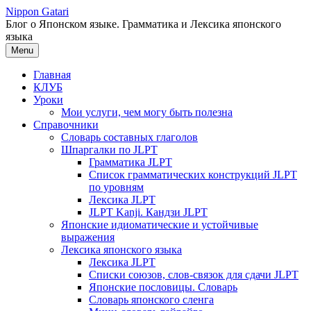
Перейти
Nippon Gatari
к
Блог о Японском языке. Грамматика и Лексика японского
содержимому
языка
Menu
Главная
КЛУБ
Уроки
Мои услуги, чем могу быть полезна
Справочники
Словарь составных глаголов
Шпаргалки по JLPT
Грамматика JLPT
Список грамматических конструкций JLPT
по уровням
Лексика JLPT
JLPT Kanji. Кандзи JLPT
Японские идиоматические и устойчивые
выражения
Лексика японского языка
Лексика JLPT
Списки союзов, слов-связок для сдачи JLPT
Японские пословицы. Словарь
Словарь японского сленга