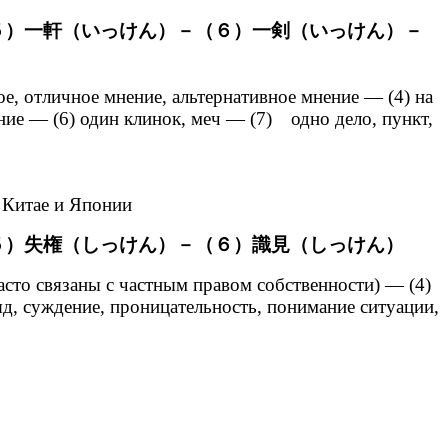
５）一軒（いっけん）－（６）一剣（いっけん）－
гое, отличное мнение, альтернативное мнение — (4) на
ание — (6) один клинок, меч — (7) одно дело, пункт,
в Китае и Японии
５）失権（しっけん）－（６）識見（しっけん）
часто связаны с частным правом собственности) — (4)
д, суждение, проницательность, понимание ситуации,