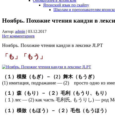
Ономатопея в Японском
Японский язык по скайпу
Школам и препопавателям японско
Ноябрь. Похожие чтения кандзи в лекс
Автор:
admin
|
03.12.2017
Нет комментариев
Ноябрь. Похожие чтения кандзи в лексике JLPT
「も」「もう」
（１）模擬（もぎ）－（2）舞木（もうぎ）
(1) имитация, подражание — (2) просто одно из имен
（１）森（もり）－（２）毛利（もうり、もり）
（１) лес — (2) как часть 毛利氏, もうりし) — род Мори
（１）模倣（もほう）－（２）毛包（もうほう）