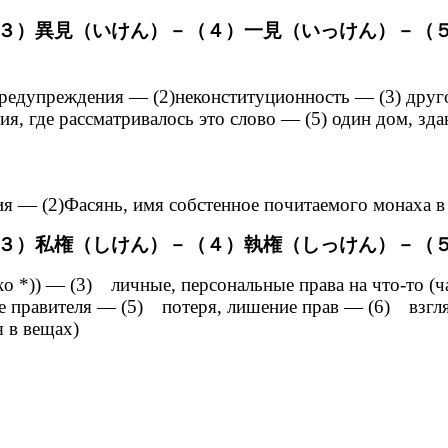
３）異見（いけん）－（４）一見（いっけん）－（
та, предупреждения — (2)неконституционность — (3) дру
ия, где рассматривалось это слово — (5) один дом, зд
ия — (2)Фасянь, имя собстенное почитаемого монаха 
３）私権（しけん）－（４）執権（しっけん）－（
мхо *)) — (3) личные, персональные права на что-то (
ое правителя — (5) потеря, лишение прав — (6) взгля
я в вещах)