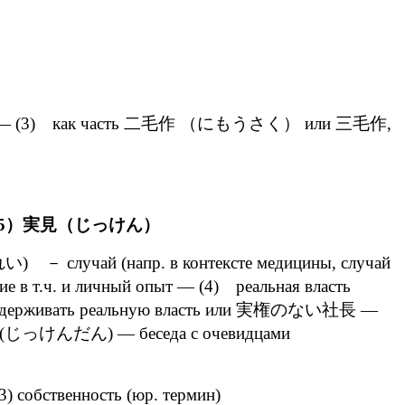
дении ) — (3) как часть 二毛作 （にもうさく） или 三毛作,
5）実見（じっけん）
れい) － случай (напр. в контексте медицины, случай
е в т.ч. и личный опыт — (4) реальная власть
 удерживать реальную власть или 実権のない社長 —
 実見談 (じっけんだん) — беседа с очевидцами
 собственность (юр. термин)