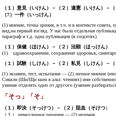
（１）意見（いけん）－（２）違憲（いけん）－（
（7）一件（いっけん）
(1) мнение, точка зрения, в т.ч. и в контексте сове
вид,на первый взгляд. У нас была отдельная публикац
параграф и т.д. одна публикация (в соцсетях)
（１）保健（ほけん）－（２）法顕（ほっけん）
(1) здравоохранение, сохранение здоровья, санитар
（１）試験（しけん）－（２）私見（しけん）－（
(1) экзамен, тест, испытание — (2) личное мнение (и
Сиккэн (Ши/Щи ккен в альт. чтениях) имя собственн
умение отделять одно от другого (умение разбиратьс
「そっ」「そ」
（１）即決（そっけつ）－（２）阻血（そけつ
）
（１） немедленное решение — (2) ишемия