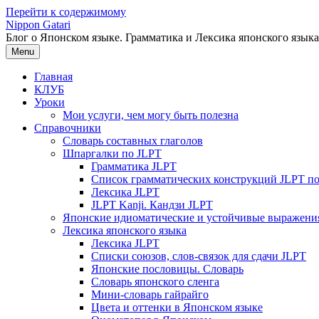
Перейти к содержимому
Nippon Gatari
Блог о Японском языке. Грамматика и Лексика японского языка
Menu
Главная
КЛУБ
Уроки
Мои услуги, чем могу быть полезна
Справочники
Словарь составных глаголов
Шпаргалки по JLPT
Грамматика JLPT
Список грамматических конструкций JLPT п
Лексика JLPT
JLPT Kanji. Кандзи JLPT
Японские идиоматические и устойчивые выражени
Лексика японского языка
Лексика JLPT
Списки союзов, слов-связок для сдачи JLPT
Японские пословицы. Словарь
Словарь японского сленга
Мини-словарь гайрайго
Цвета и оттенки в Японском языке