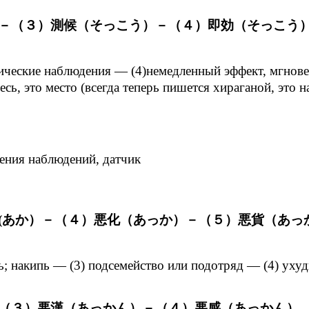
－（３）測候（そっこう）－（４）即効（そっこう
огические наблюдения — (4)немедленный эффект, мгнов
здесь, это место (всегда теперь пишется хираганой, 
дения наблюдений, датчик
(あか）－（４）悪化（あっか）－（５）悪貨（あっ
язь; накипь — (3) подсемейство или подотряд — (4) ух
（３）悪漢（あっかん）－（４）悪感（あっかん）