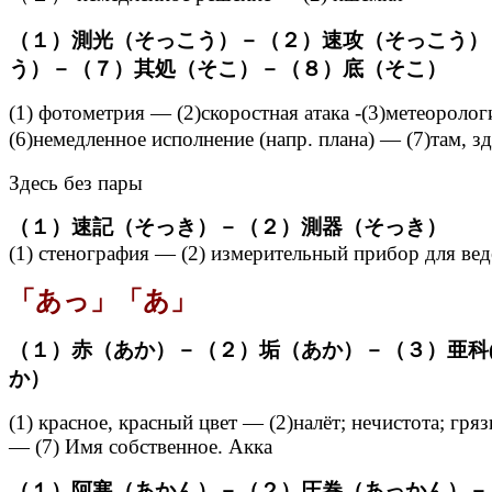
（１）測光（そっこう）－（２）速攻（そっこう）
う）－（７）其処（そこ）－（８）底（そこ）
(1) фотометрия — (2)скоростная атака -(3)метеорол
(6)немедленное исполнение (напр. плана) — (7)там, 
Здесь без пары
（１）速記（そっき）－（２）測器（そっき）
(1) стенография — (2) измерительный прибор для ве
「あっ」「あ」
（１）赤（あか）－（２）垢（あか）－（３）亜科
か）
(1) красное, красный цвет — (2)налёт; нечистота; гр
— (7) Имя собственное. Акка
（１）阿寒（あかん）－（２）圧巻（あっかん）－