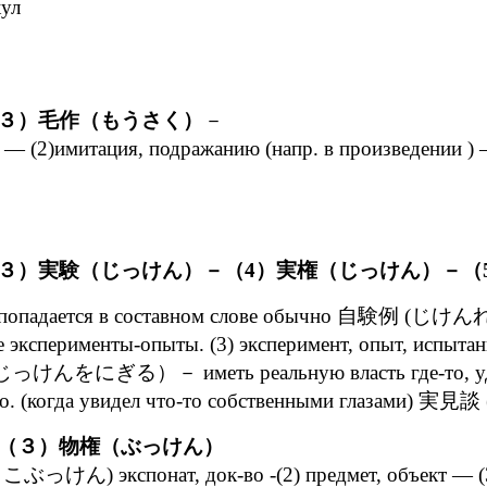
кул
３）毛作（もうさく）
－
пью — (2)имитация, подражанию (напр. в произве
３）実験（じっけん）－（4）実権（じっけん）－（
 (2)попадается в составном слове обычно 自験例 (じけん
эксперименты-опыты. (3) эксперимент, опыт, испытани
握る (じっけんをにぎる）－ иметь реальную власть где-то,
ство. (когда увидел что-то собственными глазами)
（３）物権（ぶっけん）
こぶっけん) экспонат, док-во -(2) предмет, объект — (3)