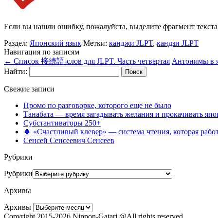
Если вы нашли ошибку, пожалуйста, выделите фрагмент текст
Раздел:
Японский язык
Метки:
канджи JLPT
,
кандзи JLPT
Навигация по записям
←
Список 接続語-слов для JLPT. Часть четвертая
Антонимы в я
Найти:
Свежие записи
Промо по разговорке, которого еще не было
Танабата — время загадывать желания и прокачивать япо
Субстантиваторы 250+
🍀 «Счастливый клевер» — система чтения, которая работ
Сенсей Сенсеевич Сенсеев
Рубрики
Рубрики
Архивы
Архивы
Copyright 2015-2026 Nippon-Gatari @All rights reserved