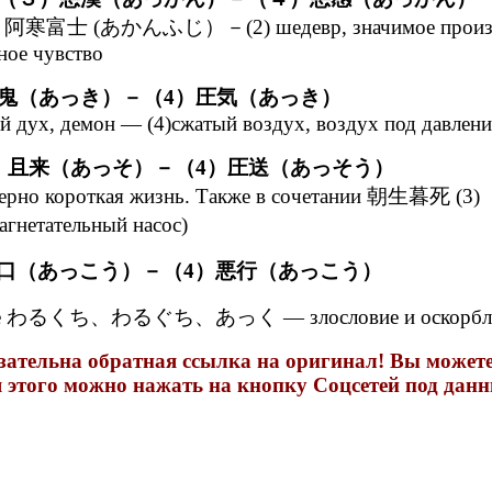
 горы 阿寒富士 (あかんふじ）－(2) шедевр, значимое произвед
ное чувство
鬼（あっき）－（4）圧気（あっき）
ой дух, демон — (4)сжатый воздух, воздух под давлен
）且来（あっそ）－（4）圧送（あっそう）
мерно короткая жизнь. Также в сочетании 朝生暮死 (3) Е
гнетательный насос)
悪口（あっこう）－（4）悪行（あっこう）
) а также わるくち、わるぐち、あっく — злословие и оскорб
зательна обратная ссылка на оригинал! Вы можете 
 этого можно нажать на кнопку Соцсетей под данн