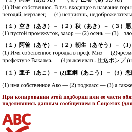
(1) Имя собственное. В т.ч. входящее в название
негодяй, мерзавец — (4) неприязнь, недоброжелатель
（１）空き（あき）－（２）秋（あき）－（３）悪
(1) пустой промежуток, зазор — (2) осень — (3) зл
（１）阿曽（あそ）－（２）朝生（あそう）－（3
(1) Имя собственное городка в преф. Миэ — (2)чрез
префектуре Вакаяма. — (4)выкачивать. 圧送ポンプ (на
（１）亜子（あこ）－ (2)亜綱（あこう）－（3）
(1) имя собственное Ако — (2) подкласс — (3
При копировании этой подборки или ее части обя
поделившись данным сообщением в Соцсетях (для