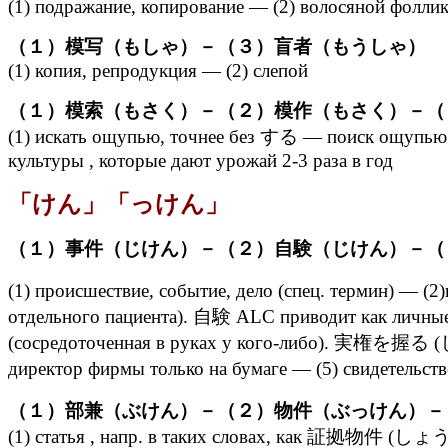
(1) подражание, копирование — (2) волосяной фолли
（１）模写（もしゃ）－（３）盲者（もうしゃ）
(1) копия, репродукция — (2) слепой
（１）模索（もさく）－（２）模作（もさく）－（
(1) искать ощупью, точнее без する — поиск ощу
культуры , которые дают урожай 2-3 раза в год
「けん」「っけん」
（１）事件（じけん）－（２）自験（じけん）－（
(1) происшествие, событие, дело (спец. термин) —
отдельного пациента). 自験 ALC приводит как личные 
(сосредоточенная в руках у кого-либо). 実権を
директор фирмы только на бумаге — (5) свидетель
（１）部兼（ぶけん）－（２）物件（ぶっけん）－
(1) статья , напр. в таких словах, как 証拠物件 (しょう