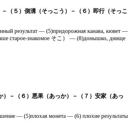
）－（５）側溝（そっこう）－（６）即行（そっこ
енный результат — (5)придорожная канава, кювет —
это наше старое-знакомое そこ） — (8)донышко, днище
か）－（６）悪果（あっか）－（７）安家（あっ
удшение — (5)плохая монета — (6) плохие результаты