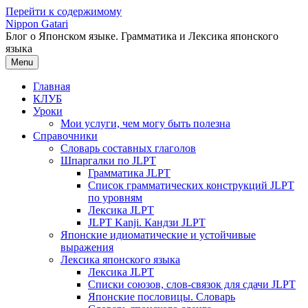
Перейти к содержимому
Nippon Gatari
Блог о Японском языке. Грамматика и Лексика японского
языка
Menu
Главная
КЛУБ
Уроки
Мои услуги, чем могу быть полезна
Справочники
Словарь составных глаголов
Шпаргалки по JLPT
Грамматика JLPT
Список грамматических конструкций JLPT
по уровням
Лексика JLPT
JLPT Kanji. Кандзи JLPT
Японские идиоматические и устойчивые
выражения
Лексика японского языка
Лексика JLPT
Списки союзов, слов-связок для сдачи JLPT
Японские пословицы. Словарь