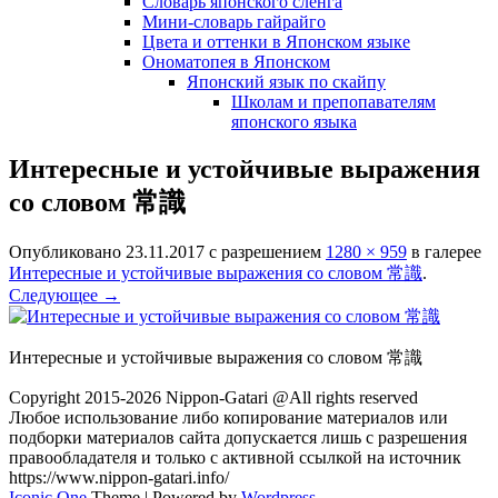
Словарь японского сленга
Мини-словарь гайрайго
Цвета и оттенки в Японском языке
Ономатопея в Японском
Японский язык по скайпу
Школам и препопавателям
японского языка
Интересные и устойчивые выражения
со словом 常識
Опубликовано
23.11.2017
с разрешением
1280 × 959
в галерее
Интересные и устойчивые выражения со словом 常識
.
Следующее →
Интересные и устойчивые выражения со словом 常識
Copyright 2015-2026 Nippon-Gatari @All rights reserved
Любое использование либо копирование материалов или
подборки материалов сайта допускается лишь с разрешения
правообладателя и только с активной ссылкой на источник
https://www.nippon-gatari.info/
Iconic One
Theme | Powered by
Wordpress